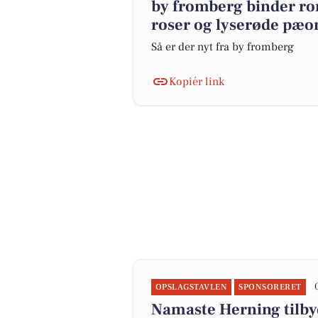
by fromberg binder r
roser og lyserøde pæo
Så er der nyt fra by fromberg
Kopiér link
OPSLAGSTAVLEN
SPONSORERET
Namaste Herning tilb