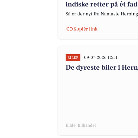
indiske retter på ét fad
Så er der nyt fra Namaste Hernin
Kopiér link
09-07-2026 12:51
BILER
De dyreste biler i Herni
Kilde: Bilhandel