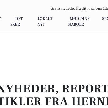
Gratis nyheder fra
dit
lokalområde
V
DET
LOKALT
MØD DINE
SP
SKER
NYT
NABOER
NYHEDER, REPOR
TIKLER FRA HERN