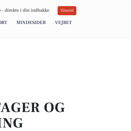
 -
direkte i din indbakke
Tilmeld
ORT
MINDESIDER
VEJRET
TAGER OG
ING