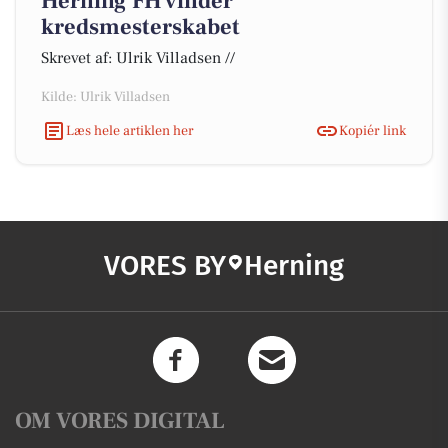
Herning FH vinder
kredsmesterskabet
Skrevet af: Ulrik Villadsen //
Kilde: Ulrik Villadsen
Læs hele artiklen her
Kopiér link
VORES BY
Herning
OM VORES DIGITAL