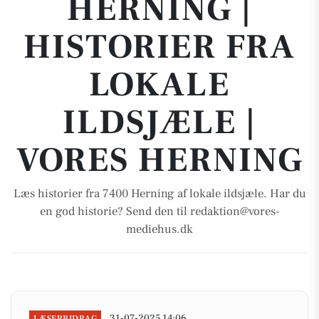
HERNING |
HISTORIER FRA
LOKALE
ILDSJÆLE |
VORES HERNING
Læs historier fra 7400 Herning af lokale ildsjæle. Har du
en god historie? Send den til redaktion@vores-
mediehus.dk
31-07-2025 14:06
LÆSERBIDRAG