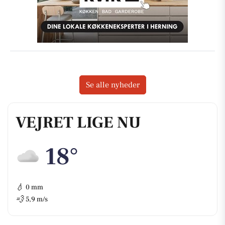
Se alle nyheder
VEJRET LIGE NU
18°
💧
0 mm
💨
5,9 m/s