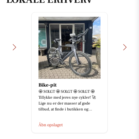
Bike-pit
🤩 SOLGT 🤩 SOLGT 🤩 SOLGT 🤩
Tillykke med jeres nye cykler! 🚀
Lige nu er der masser af gode
tilbud, at finde i butikken og...
Åbn opslaget