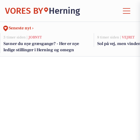
VORES BY
Herning
Seneste nyt ›
3 timer siden |
JOBNYT
8 timer siden |
VEJRET
Savner du nye græsgange? - Her er nye
Sol på vej, men vinden
ledige stillinger i Herning og omegn