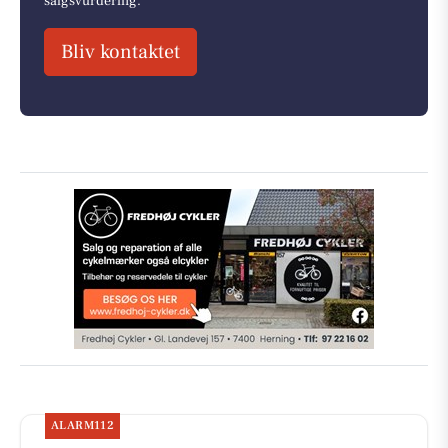
salgsvurdering.
Bliv kontaktet
ALARM112