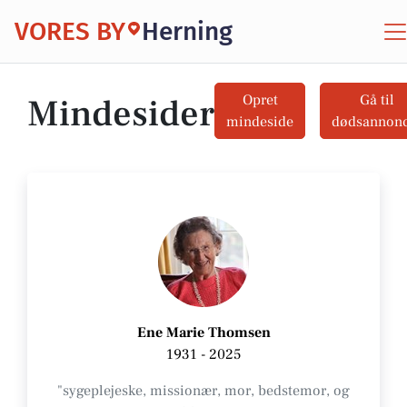
VORES BY
Herning
Mindesider
Opret
Gå til
mindeside
dødsannon
Ene Marie Thomsen
1931 - 2025
"sygeplejeske, missionær, mor, bedstemor, og