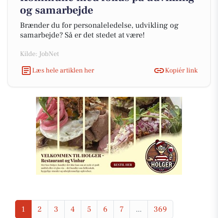
og samarbejde
Brænder du for personaleledelse, udvikling og
samarbejde? Så er det stedet at være!
Kilde: JobNet
Læs hele artiklen her
Kopiér link
1
2
3
4
5
6
7
...
369