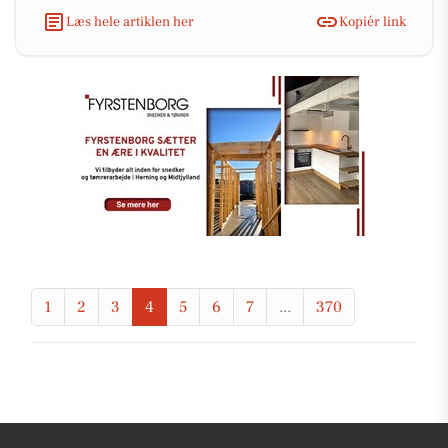
Læs hele artiklen her
Kopiér link
1
2
3
4
5
6
7
...
370