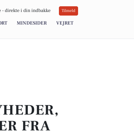
 -
direkte i din indbakke
Tilmeld
ORT
MINDESIDER
VEJRET
YHEDER,
ER FRA