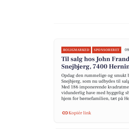
08
BOLIGMARKED
SPONSORERET
Til salg hos John Fran
Snejbjerg, 7400 Herni
Opdag den rummelige og smukt bel
Snejbjerg, som nu udbydes til s
Med 186 imponerende kvadratmeter
vidunderlig have med hyggelig sh
hjem for børnefamilien, tæt på Hern
Kopiér link