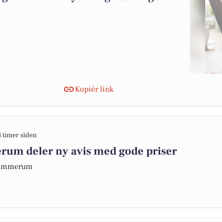
Kopiér link
8 timer siden
m deler ny avis med gode priser
 Hammerum