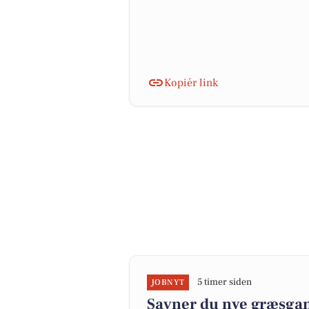
Kopiér link
5 timer siden
JOBNYT
Savner du nye græsgange