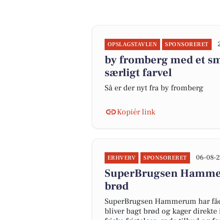
OPSLAGSTAVLEN
SPONSORERET
by fromberg med et smu
særligt farvel
Så er der nyt fra by fromberg
Kopiér link
06-08-2
ERHVERV
SPONSORERET
SuperBrugsen Hammeru
brød
SuperBrugsen Hammerum har fået
bliver bagt brød og kager direkte