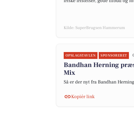
friske fristelser, gode tilbud og f
Kilde: SuperBrugsen Hammerum
OPSLAGSTAVLEN
SPONSORERET
Bandhan Herning præs
Mix
Så er der nyt fra Bandhan Hernin
Kopiér link