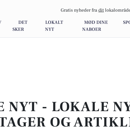
Gratis nyheder fra
dit
lokalområde
V
DET
LOKALT
MØD DINE
SP
SKER
NYT
NABOER
E NYT - LOKALE N
TAGER OG ARTIKL