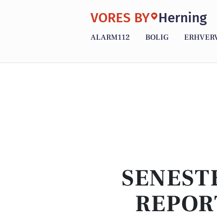
VORES BY
Herning
ALARM112
BOLIG
ERHVER
SENEST
REPOR