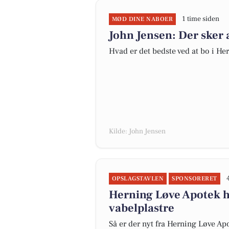
1 time siden
MØD DINE NABOER
John Jensen: Der sker 
Hvad er det bedste ved at bo i He
Kilde: John Jensen
OPSLAGSTAVLEN
SPONSORERET
Herning Løve Apotek h
vabelplastre
Så er der nyt fra Herning Løve Ap