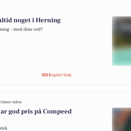
altid noget i Herning
rning - med dine ord?
Kopiér link
4 timer siden
ar god pris på Compeed
otek