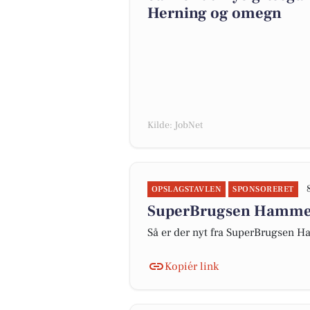
Herning og omegn
Kilde: JobNet
OPSLAGSTAVLEN
SPONSORERET
SuperBrugsen Hammeru
Så er der nyt fra SuperBrugsen
Kopiér link