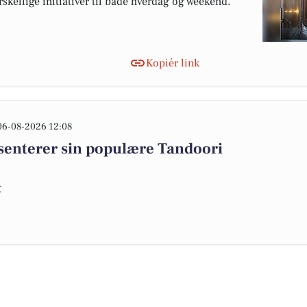
orskellige initiativer til både hverdag og weekend.
Kopiér link
06-08-2026 12:08
enterer sin populære Tandoori
g