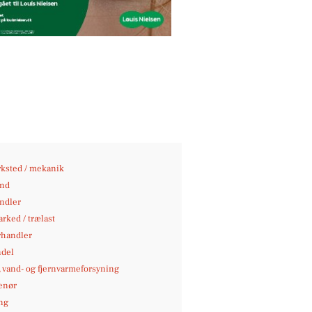
ksted / mekanik
nd
andler
rked / trælast
rhandler
del
-, vand- og fjernvarmeforsyning
enør
ng