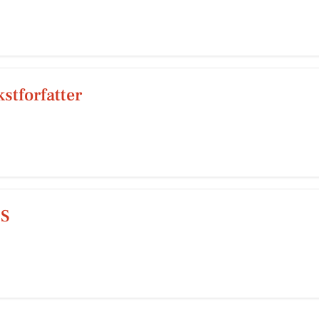
stforfatter
pS