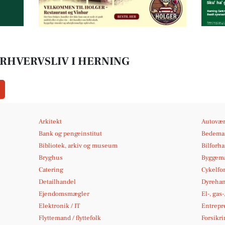
RHVERVSLIV I HERNING
Arkitekt
Autovær
Bank og pengeinstitut
Bedema
Bibliotek, arkiv og museum
Bilforh
Bryghus
Byggema
Catering
Cykelfo
Detailhandel
Dyrehan
Ejendomsmægler
El-, gas
Elektronik / IT
Entrepr
Flyttemand / flyttefolk
Forsikri