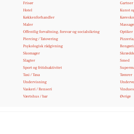
Frisør
Gartner
Hotel
Kunst og
Køkkenforhandler
Køresko
Maler
Massag
Offentlig forvaltning, forsvar og socialsikring
Optiker
Piercing / Tatovering
Pizzeria
Psykologisk rådgivning
Rengøri
Skomager
Skrædd
Slagter
Smed
Sport og fritidsaktivitet
Superm
Taxi / Taxa
Tømrer
Undervisning
Undervo
Vaskeri / Renseri
Vindues
Værtshus / bar
Øvrige