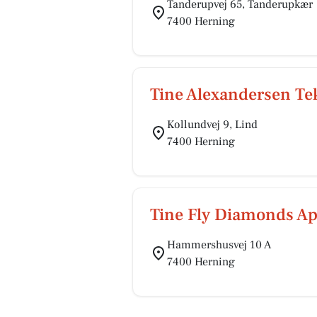
Tanderupvej 65, Tanderupkær
7400 Herning
Tine Alexandersen Tek
Kollundvej 9, Lind
7400 Herning
Tine Fly Diamonds A
Hammershusvej 10 A
7400 Herning