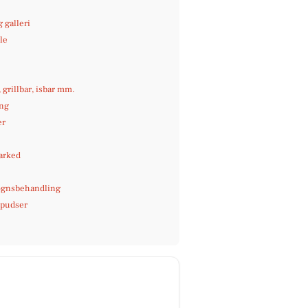
 galleri
le
e
, grillbar, isbar mm.
ng
er
arked
gnsbehandling
pudser