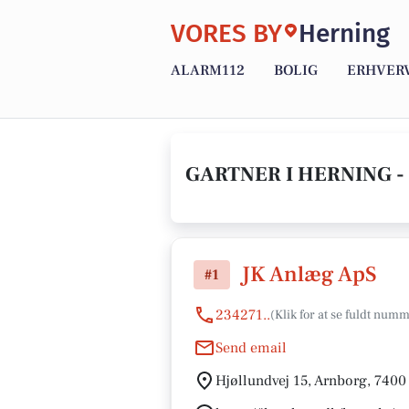
VORES BY
Herning
ALARM112
BOLIG
ERHVER
GARTNER I HERNING -
JK Anlæg ApS
#1
234271..
Send email
Hjøllundvej 15, Arnborg, 7400