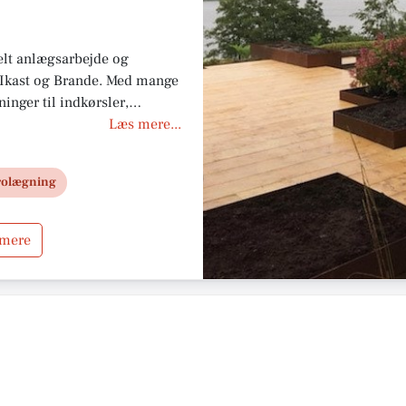
elt anlægsarbejde og
 Ikast og Brande. Med mange
ninger til indkørsler,
rer altid underlag og
Læs mere...
oldbart resultat. Kontakt os
projekt.
rolægning
 mere