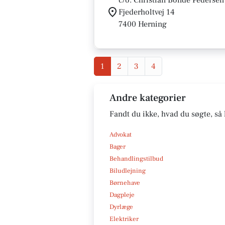
c/o. Christian Bonde Pedersen
Fjederholtvej 14
7400 Herning
1
2
3
4
Andre kategorier
Fandt du ikke, hvad du søgte, så 
Advokat
Bager
Behandlingstilbud
Biludlejning
Børnehave
Dagpleje
Dyrlæge
Elektriker