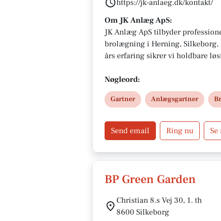
https://jk-anlaeg.dk/kontakt/
Om JK Anlæg ApS:
JK Anlæg ApS tilbyder profession
brolægning i Herning, Silkeborg,
års erfaring sikrer vi holdbare løs
havegange og belægning. Vi vurde
afvandingsforhold for et langtidsh
Nøgleord:
for en uforpligtende snak om dit 
Gartner
Anlægsgartner
B
Send email
Ring nu
Se
BP Green Garden
Christian 8.s Vej 30, 1. th
8600 Silkeborg