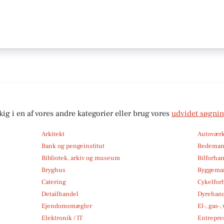
kig i en af vores andre kategorier eller brug vores
udvidet søgni
Arkitekt
Autoværk
Bank og pengeinstitut
Bedema
Bibliotek, arkiv og museum
Bilforha
Bryghus
Byggemar
Catering
Cykelfor
Detailhandel
Dyrehan
Ejendomsmægler
El-, gas-
Elektronik / IT
Entrepre