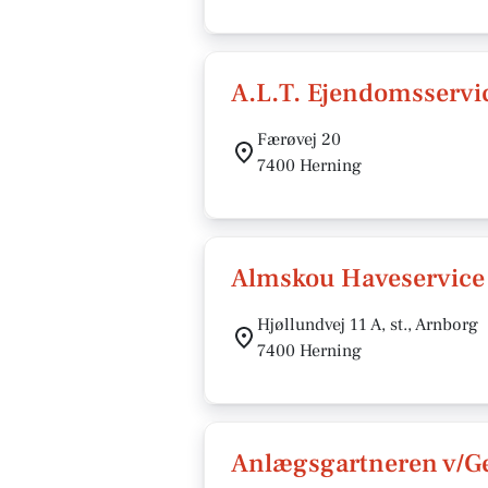
A.L.T. Ejendomsservi
Færøvej 20
7400 Herning
Almskou Haveservice
Hjøllundvej 11 A, st., Arnborg
7400 Herning
Anlægsgartneren v/G