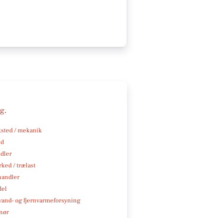
ng
.
sted / mekanik
nd
ndler
ked / trælast
handler
del
, vand- og fjernvarmeforsyning
nør