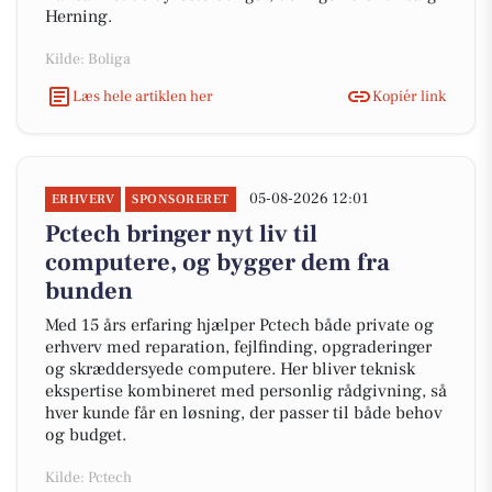
Herning.
Kilde: Boliga
Læs hele artiklen her
Kopiér link
05-08-2026 12:01
ERHVERV
SPONSORERET
Pctech bringer nyt liv til
computere, og bygger dem fra
bunden
Med 15 års erfaring hjælper Pctech både private og
erhverv med reparation, fejlfinding, opgraderinger
og skræddersyede computere. Her bliver teknisk
ekspertise kombineret med personlig rådgivning, så
hver kunde får en løsning, der passer til både behov
og budget.
Kilde: Pctech