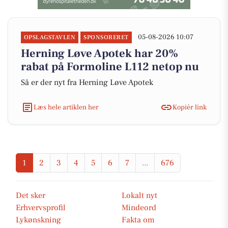
05-08-2026 10:07
OPSLAGSTAVLEN
SPONSORERET
Herning Løve Apotek har 20%
rabat på Formoline L112 netop nu
Så er der nyt fra Herning Løve Apotek
Læs hele artiklen her
Kopiér link
1
2
3
4
5
6
7
...
676
Det sker
Lokalt nyt
Erhvervsprofil
Mindeord
Lykønskning
Fakta om