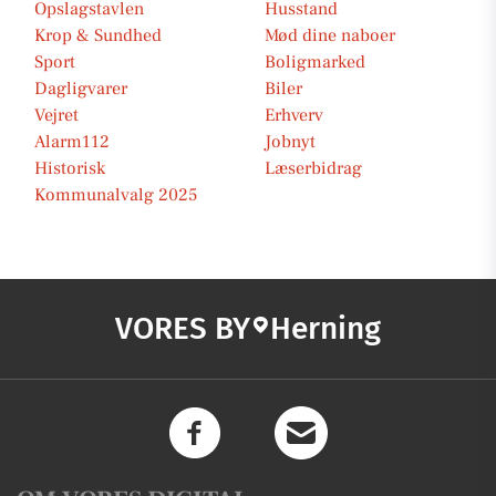
Opslagstavlen
Husstand
Krop & Sundhed
Mød dine naboer
Sport
Boligmarked
Dagligvarer
Biler
Vejret
Erhverv
Alarm112
Jobnyt
Historisk
Læserbidrag
Kommunalvalg 2025
VORES BY
Herning