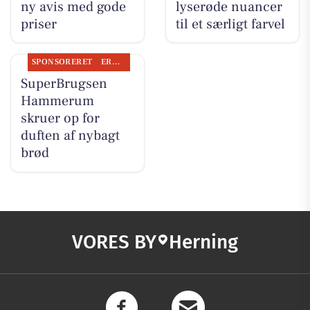
ny avis med gode
lyserøde nuancer
priser
til et særligt farvel
SPONSORERET
ERHVERV
SuperBrugsen
Hammerum
skruer op for
duften af nybagt
brød
VORES BY
Herning