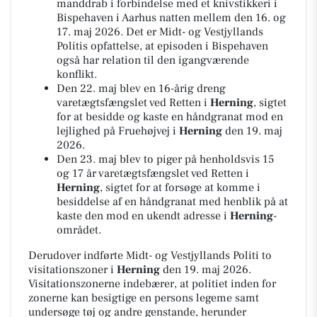
manddrab i forbindelse med et knivstikkeri i
Bispehaven i Aarhus natten mellem den 16. og
17. maj 2026. Det er Midt- og Vestjyllands
Politis opfattelse, at episoden i Bispehaven
også har relation til den igangværende
konflikt.
Den 22. maj blev en 16-årig dreng
varetægtsfængslet ved Retten i
Herning
, sigtet
for at besidde og kaste en håndgranat mod en
lejlighed på Fruehøjvej i
Herning
den 19. maj
2026.
Den 23. maj blev to piger på henholdsvis 15
og 17 år varetægtsfængslet ved Retten i
Herning
, sigtet for at forsøge at komme i
besiddelse af en håndgranat med henblik på at
kaste den mod en ukendt adresse i
Herning
-
området.
Derudover indførte Midt- og Vestjyllands Politi to
visitationszoner i
Herning
den 19. maj 2026.
Visitationszonerne indebærer, at politiet inden for
zonerne kan besigtige en persons legeme samt
undersøge tøj og andre genstande, herunder