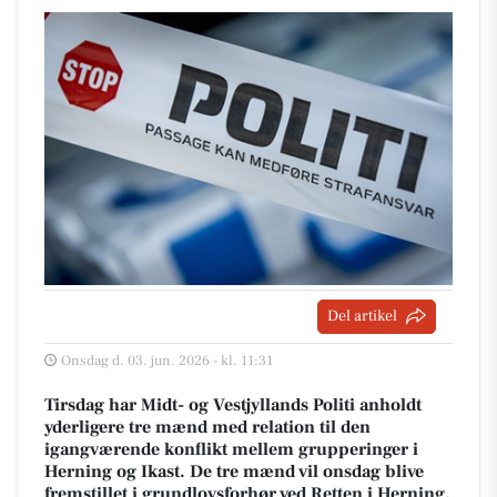
Del artikel
Onsdag d. 03. jun. 2026 - kl. 11:31
Tirsdag har Midt- og Vestjyllands Politi anholdt
yderligere tre mænd med relation til den
igangværende konflikt mellem grupperinger i
Herning og Ikast. De tre mænd vil onsdag blive
fremstillet i grundlovsforhør ved Retten i Herning.