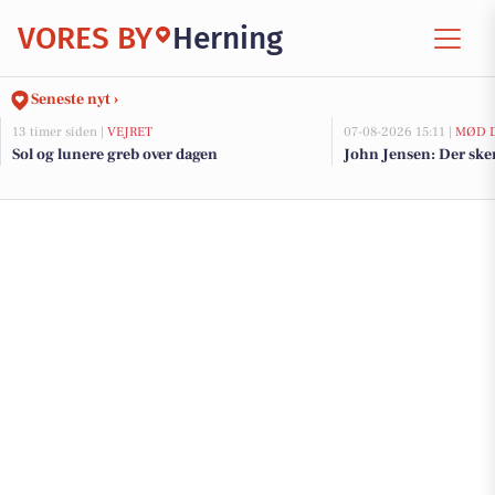
VORES BY
Herning
Seneste nyt ›
13 timer siden |
VEJRET
07-08-2026 15:11 |
MØD D
Sol og lunere greb over dagen
John Jensen: Der sker