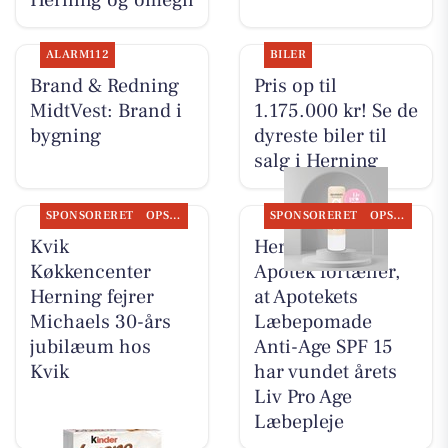
ALARM112
BILER
Brand & Redning
Pris op til
MidtVest: Brand i
1.175.000 kr! Se de
bygning
dyreste biler til
salg i Herning
SPONSORERET
OPSLAGSTAVLEN
SPONSORERET
OPSLAGSTAVLEN
Kvik
Herning Løve
Køkkencenter
Apotek fortæller,
Herning fejrer
at Apotekets
Michaels 30-års
Læbepomade
jubilæum hos
Anti-Age SPF 15
Kvik
har vundet årets
Liv Pro Age
Læbepleje