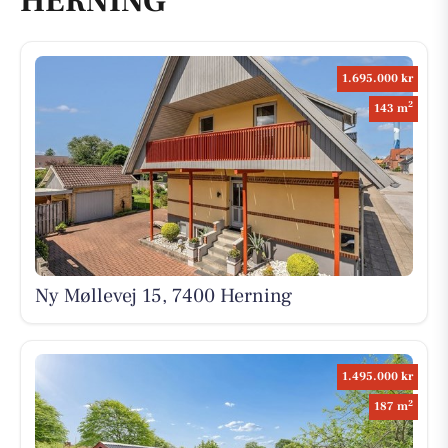
HERNING
1.695.000 kr
2
143 m
Ny Møllevej 15, 7400 Herning
1.495.000 kr
2
187 m