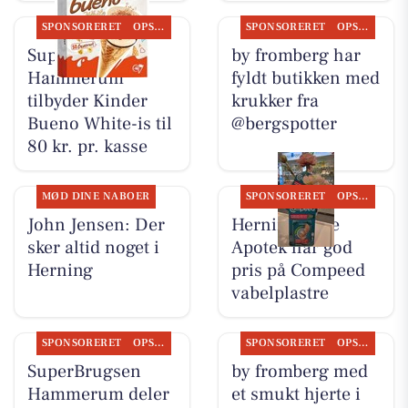
SPONSORERET
OPSLAGSTAVLEN
SPONSORERET
OPSLAGSTAVLEN
SuperBrugsen
by fromberg har
Hammerum
fyldt butikken med
tilbyder Kinder
krukker fra
Bueno White-is til
@bergspotter
80 kr. pr. kasse
MØD DINE NABOER
SPONSORERET
OPSLAGSTAVLEN
John Jensen: Der
Herning Løve
sker altid noget i
Apotek har god
Herning
pris på Compeed
vabelplastre
SPONSORERET
OPSLAGSTAVLEN
SPONSORERET
OPSLAGSTAVLEN
SuperBrugsen
by fromberg med
Hammerum deler
et smukt hjerte i