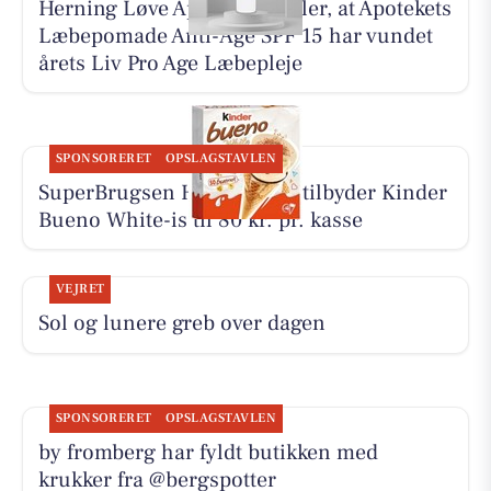
Herning Løve Apotek fortæller, at Apotekets
Læbepomade Anti-Age SPF 15 har vundet
årets Liv Pro Age Læbepleje
SPONSORERET
OPSLAGSTAVLEN
SuperBrugsen Hammerum tilbyder Kinder
Bueno White-is til 80 kr. pr. kasse
VEJRET
Sol og lunere greb over dagen
SPONSORERET
OPSLAGSTAVLEN
by fromberg har fyldt butikken med
krukker fra @bergspotter