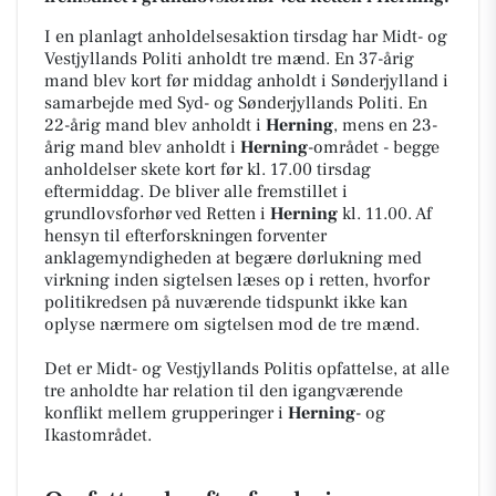
I en planlagt anholdelsesaktion tirsdag har Midt- og
Vestjyllands Politi anholdt tre mænd. En 37-årig
mand blev kort før middag anholdt i Sønderjylland i
samarbejde med Syd- og Sønderjyllands Politi. En
22-årig mand blev anholdt i
Herning
, mens en 23-
årig mand blev anholdt i
Herning
-området - begge
anholdelser skete kort før kl. 17.00 tirsdag
eftermiddag. De bliver alle fremstillet i
grundlovsforhør ved Retten i
Herning
kl. 11.00. Af
hensyn til efterforskningen forventer
anklagemyndigheden at begære dørlukning med
virkning inden sigtelsen læses op i retten, hvorfor
politikredsen på nuværende tidspunkt ikke kan
oplyse nærmere om sigtelsen mod de tre mænd.
Det er Midt- og Vestjyllands Politis opfattelse, at alle
tre anholdte har relation til den igangværende
konflikt mellem grupperinger i
Herning
- og
Ikastområdet.