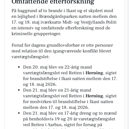
Omfattende efterforskning
På baggrund af to brande i Ikast og et skyderi mod
en lejlighed i Brændgårdsparken natten mellem den
17. og 18. maj iværksatte Midt- og Vestjyllands Politi
en intensiv og omfattende efterforskning mod de
kriminelle grupperinger.
Forud for dagens grundlovsforhør er otte personer
med relation til den igangværende konflikt blevet
varetægtsfængslet:
Den 20. maj blev en 22-årig mand
varetægtsfængslet ved Retten i
Herning
, sigtet
for brandstiftelse i Ikast natten mellem den 17.
og 18. maj 2026.
Den 21. maj blev en 21-årig mand
varetægtsfængslet ved Retten i
Herning
, sigtet
for medvirken til brandstiftelse i Ikast natten
mellem den 17. og 18. maj 2026.
Den 21. maj blev en 17-årig dreng og to mænd
på henholdsvis 19 og 20 år varetægtsfængslet
ved Retten i Aarhus, sigtet for forsøg på