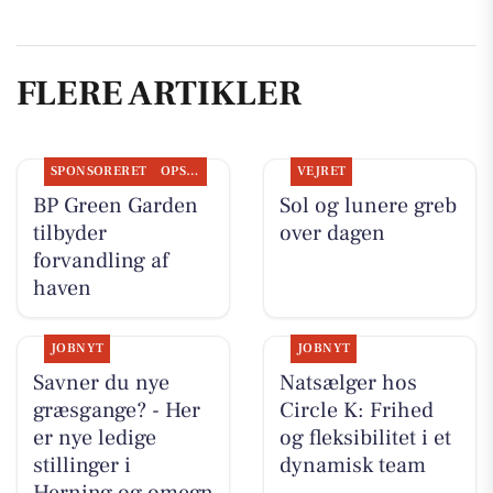
FLERE ARTIKLER
SPONSORERET
OPSLAGSTAVLEN
VEJRET
BP Green Garden
Sol og lunere greb
tilbyder
over dagen
forvandling af
haven
JOBNYT
JOBNYT
Savner du nye
Natsælger hos
græsgange? - Her
Circle K: Frihed
er nye ledige
og fleksibilitet i et
stillinger i
dynamisk team
Herning og omegn