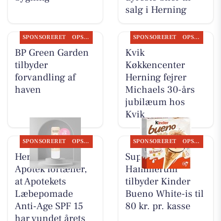
salg i Herning
SPONSORERET
OPSLAGSTAVLEN
SPONSORERET
OPSLAGSTAVLEN
BP Green Garden
Kvik
tilbyder
Køkkencenter
forvandling af
Herning fejrer
haven
Michaels 30-års
jubilæum hos
Kvik
SPONSORERET
OPSLAGSTAVLEN
SPONSORERET
OPSLAGSTAVLEN
Herning Løve
SuperBrugsen
Apotek fortæller,
Hammerum
at Apotekets
tilbyder Kinder
Læbepomade
Bueno White-is til
Anti-Age SPF 15
80 kr. pr. kasse
har vundet årets