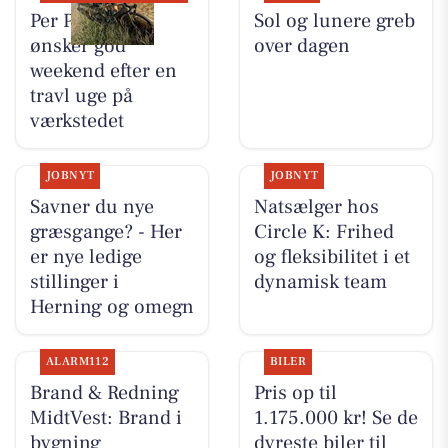
Per P. Cykler
Sol og lunere greb
ønsker god
over dagen
weekend efter en
travl uge på
værkstedet
JOBNYT
JOBNYT
Savner du nye
Natsælger hos
græsgange? - Her
Circle K: Frihed
er nye ledige
og fleksibilitet i et
stillinger i
dynamisk team
Herning og omegn
ALARM112
BILER
Brand & Redning
Pris op til
MidtVest: Brand i
1.175.000 kr! Se de
bygning
dyreste biler til