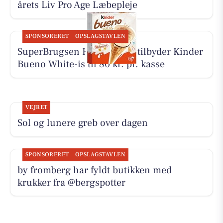
årets Liv Pro Age Læbepleje
SPONSORERET
OPSLAGSTAVLEN
SuperBrugsen Hammerum tilbyder Kinder
Bueno White-is til 80 kr. pr. kasse
VEJRET
Sol og lunere greb over dagen
SPONSORERET
OPSLAGSTAVLEN
by fromberg har fyldt butikken med
krukker fra @bergspotter