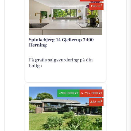
2
190 m
Spinkebjerg 14 Gjellerup 7400
Herning
Få gratis salgsvurdering på din
bolig ›
-200.000 kr
5.795.000 kr
2
358 m