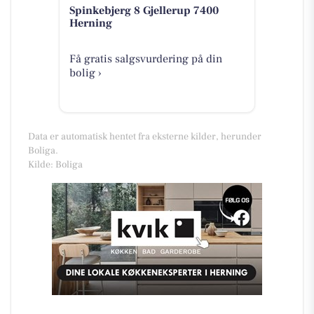
Spinkebjerg 8 Gjellerup 7400
Herning
Få gratis salgsvurdering på din
bolig ›
Data er automatisk hentet fra eksterne kilder, herunder
Boliga.
Kilde: Boliga