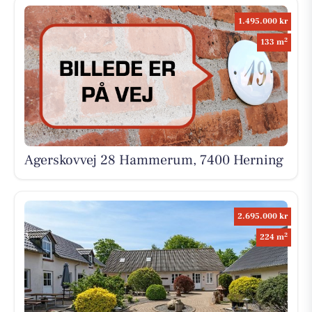
1.495.000 kr
2
133 m
Agerskovvej 28 Hammerum, 7400 Herning
2.695.000 kr
2
224 m