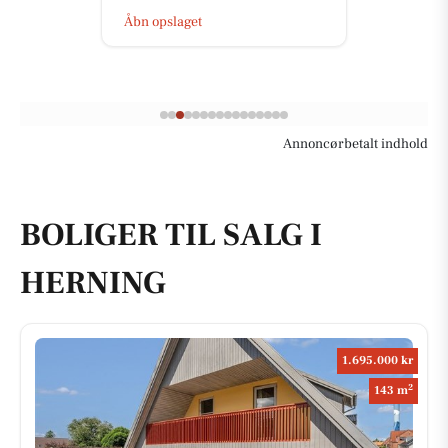
Åbn opslaget
Annoncørbetalt indhold
BOLIGER TIL SALG I
HERNING
1.695.000 kr
2
143 m