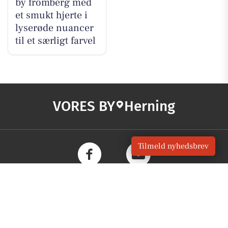
by fromberg med
et smukt hjerte i
lyserøde nuancer
til et særligt farvel
VORES BY
Herning
Tilmeld nyhedsbrev
OM VORES DIGITAL
Om os
For annoncører