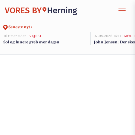
VORES BY
Herning
Seneste nyt ›
16 timer siden |
VEJRET
07-08-2026 15:11 |
MØD D
Sol og lunere greb over dagen
John Jensen: Der sker