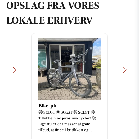
OPSLAG FRA VORES
LOKALE ERHVERV
Bike-pit
🤩 SOLGT 🤩 SOLGT 🤩 SOLGT 🤩
Tillykke med jeres nye cykler! 🚀
Lige nu er der masser af gode
tilbud, at finde i butikken og...