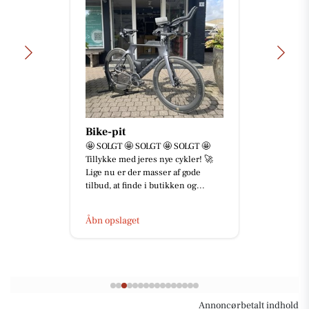
Bike-pit
🤩 SOLGT 🤩 SOLGT 🤩 SOLGT 🤩
Tillykke med jeres nye cykler! 🚀
Lige nu er der masser af gode
tilbud, at finde i butikken og...
Åbn opslaget
Annoncørbetalt indhold