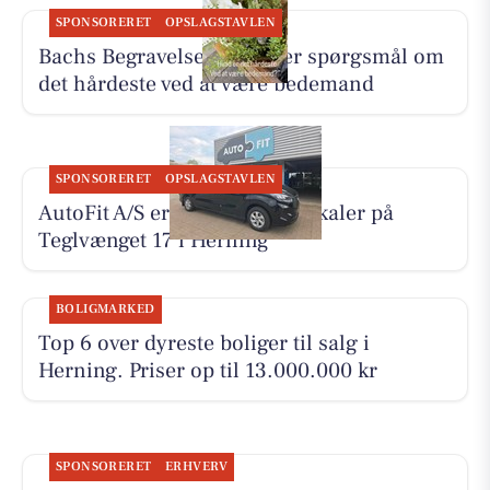
SPONSORERET
OPSLAGSTAVLEN
Bachs Begravelser besvarer spørgsmål om
det hårdeste ved at være bedemand
SPONSORERET
OPSLAGSTAVLEN
AutoFit A/S er flyttet til nye lokaler på
Teglvænget 17 i Herning
BOLIGMARKED
Top 6 over dyreste boliger til salg i
Herning. Priser op til 13.000.000 kr
SPONSORERET
ERHVERV