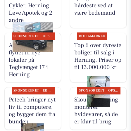
Cykler, Herning
hårdeste ved at
Løve Apotek og 2
være bedemand
andre
SPONSORERET
OPSLAGSTAVLEN
BOLIGMARKED
AutoFit A/S er
Top 6 over dyreste
flyttet til nye
boliger til salg i
lokaler på
Herning. Priser op
Teglvænget 17 i
til 13.000.000 kr
Herning
SPONSORERET
ERHVERV
SPONSORERET
OPSLAGSTAVLEN
Pctech bringer nyt
Skousen Herning
liv til computere,
monterer
og bygger dem fra
hvidevarer, så de
bunden
er klar til brug