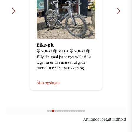
Bike-pit
🤩 SOLGT 🤩 SOLGT 🤩 SOLGT 🤩
Tillykke med jeres nye cykler! 🚀
Lige nu er der masser af gode
tilbud, at finde i butikken og...
Åbn opslaget
Annoncørbetalt indhold