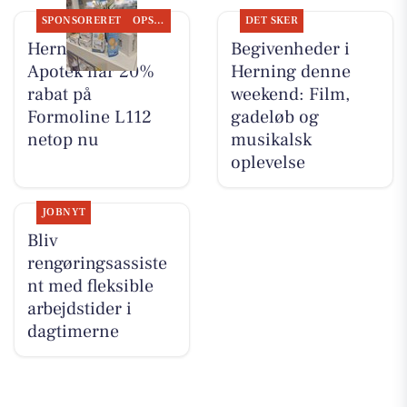
SPONSORERET
OPSLAGSTAVLEN
DET SKER
Herning Løve
Begivenheder i
Apotek har 20%
Herning denne
rabat på
weekend: Film,
Formoline L112
gadeløb og
netop nu
musikalsk
oplevelse
JOBNYT
Bliv
rengøringsassiste
nt med fleksible
arbejdstider i
dagtimerne