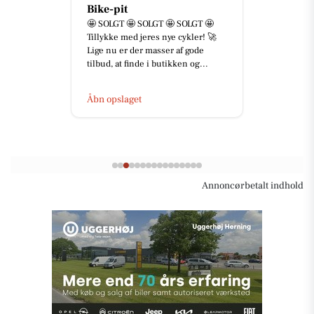
Bike-pit
🤩 SOLGT 🤩 SOLGT 🤩 SOLGT 🤩
Tillykke med jeres nye cykler! 🚀
Lige nu er der masser af gode
tilbud, at finde i butikken og...
Åbn opslaget
Annoncørbetalt indhold