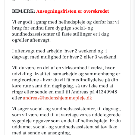
BEMÆRK:
Ansøgningsfristen er overskredet
Vi er godt i gang med helhedspleje og derfor har vi
brug for endnu flere dygtige social- og
sundhedsassistenter til faste stillinger er i dag
og/eller aftenvagt.
I aftenvagt med arbejde hver 2 weekend og i
dagvagt med mulighed for hver 2 eller 3 weekend.
Vil du være en del af en virksomhed i vækst, hvor
udvikling, kvalitet, samarbejde og sammenhæng er
nøgleordene - hvor du vil få medindflydelse på din
køre rute samt din dagligdag, så tøv ikke med at
ringe eller sende en mail til Andreas på 41349948
eller
andreas@hedenshjemmepleje.dk
Vi søger social- og sundhedsassistenter, til dagvagt,
som vil være med til at varetage vores uddelegerede
sygepleje opgaver som en del af helhedspleje. Er du
uddannet social- og sundhedsassistent så tøv ikke
med at sende en ansøgning,