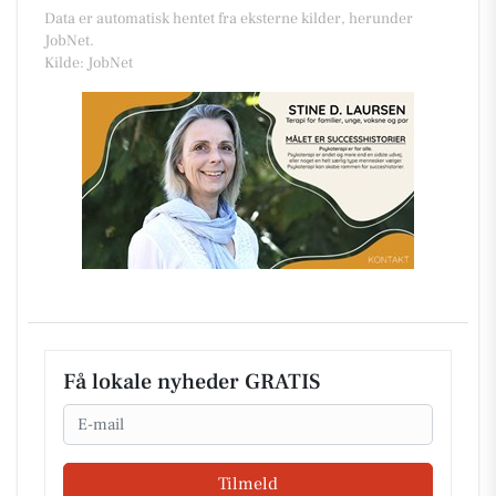
Data er automatisk hentet fra eksterne kilder, herunder
JobNet.
Kilde: JobNet
Få lokale nyheder GRATIS
Email
Tilmeld