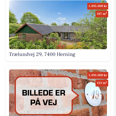
1.495.000 kr
2
187 m
Trælundvej 29, 7400 Herning
1.495.000 kr
2
133 m