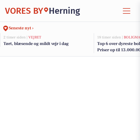
VORES BY
Herning
Seneste nyt ›
2 timer siden |
VEJRET
18 timer siden |
BOLIGM
Tørt, blæsende og mildt vejr i dag
Top 6 over dyreste boli
Priser op til 13.000.0