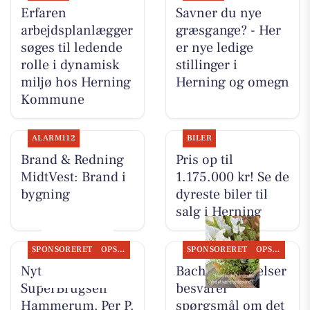
Erfaren
Savner du nye
arbejdsplanlægger
græsgange? - Her
søges til ledende
er nye ledige
rolle i dynamisk
stillinger i
miljø hos Herning
Herning og omegn
Kommune
ALARM112
BILER
Brand & Redning
Pris op til
MidtVest: Brand i
1.175.000 kr! Se de
bygning
dyreste biler til
salg i Herning
SPONSORERET
OPSLAGSTAVLEN
SPONSORERET
OPSLAGSTAVLEN
Nyt fra
Bachs Begravelser
SuperBrugsen
besvarer
Hammerum, Per P.
spørgsmål om det