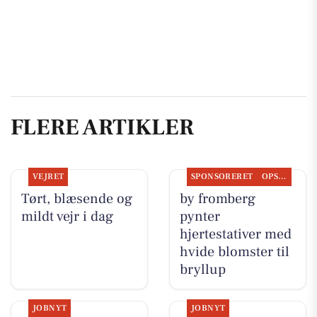
FLERE ARTIKLER
VEJRET
SPONSORERET
OPSLAGSTAVLEN
Tørt, blæsende og
by fromberg
mildt vejr i dag
pynter
hjertestativer med
hvide blomster til
bryllup
JOBNYT
JOBNYT