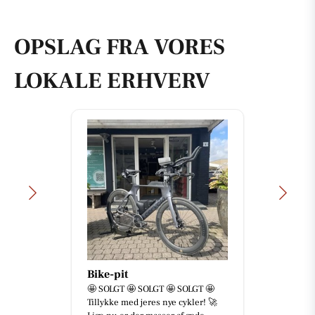
OPSLAG FRA VORES
LOKALE ERHVERV
Skousen Hern
 SOLGT 🤩 SOLGT 🤩
💪 Ingen opgave er 
d jeres nye cykler! 🚀
ingen er for svær!