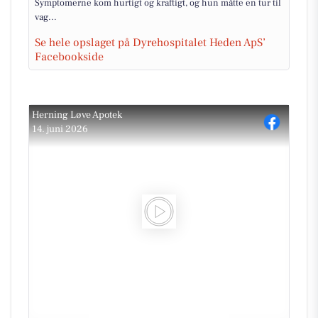
Symptomerne kom hurtigt og kraftigt, og hun måtte en tur til
vag...
Se hele opslaget på Dyrehospitalet Heden ApS’
Facebookside
Herning Løve Apotek
14. juni 2026