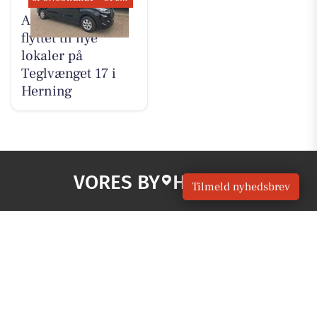
AutoFit A/S er
flyttet til nye
lokaler på
Teglvænget 17 i
Herning
VORES BY
Herning
Tilmeld nyhedsbrev
OM VORES DIGITAL