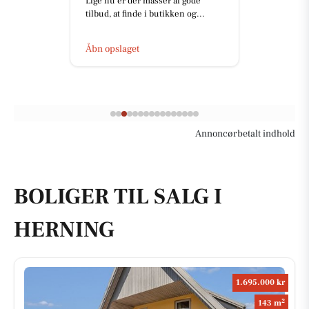
der masser af gode
Skousen Herning e
inde i butikken og...
udfordring. Uanse
lever...
et
Åbn opslaget
Annoncørbetalt indhold
BOLIGER TIL SALG I
HERNING
1.695.000 kr
2
143 m