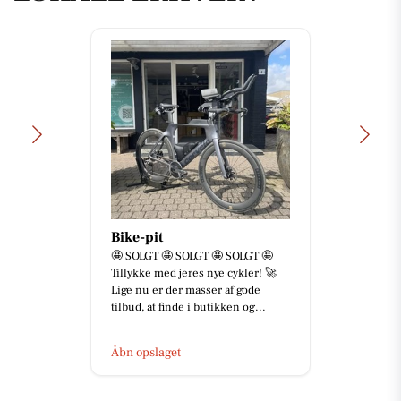
Skousen Herning
💪 Ingen opgave er for stor – og
ingen er for svær! 🚛🔧 Hos
Skousen Herning elsker vi en
udfordring. Uanset om det er
lever...
Åbn opslaget