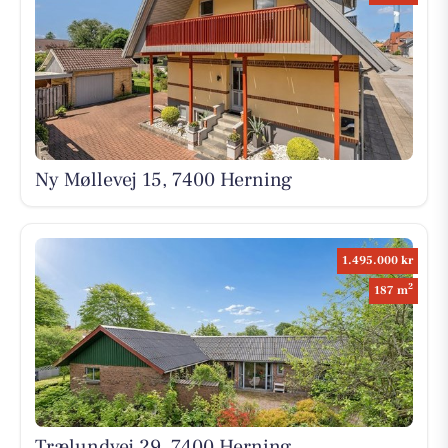
Ny Møllevej 15, 7400 Herning
1.495.000 kr
2
187 m
Trælundvej 29, 7400 Herning