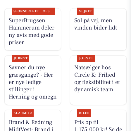
SPONSORERET
OPSLAGSTAVLEN
VEJRET
SuperBrugsen
Sol på vej, men
Hammerum deler
vinden bider lidt
ny avis med gode
priser
JOBNYT
JOBNYT
Savner du nye
Natsælger hos
græsgange? - Her
Circle K: Frihed
er nye ledige
og fleksibilitet i et
stillinger i
dynamisk team
Herning og omegn
ALARM112
BILER
Brand & Redning
Pris op til
MidtVest: Brand i
1.175.000 kr! Se de