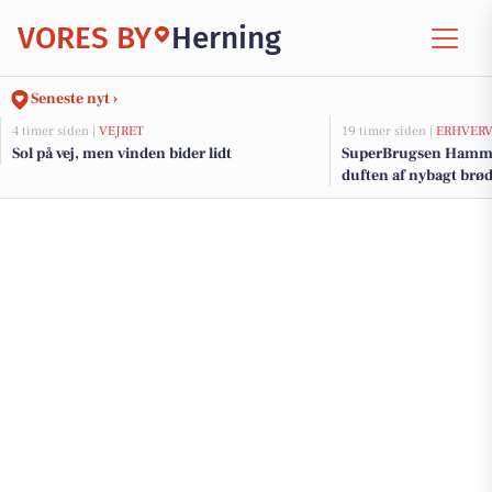
VORES BY
Herning
Seneste nyt ›
4 timer siden |
VEJRET
19 timer siden |
ERHVER
Sol på vej, men vinden bider lidt
SuperBrugsen Hamme
duften af nybagt brø