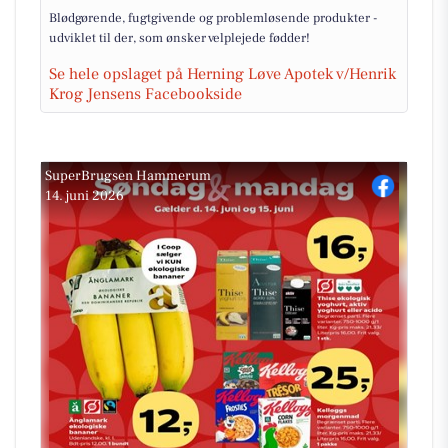
Blødgørende, fugtgivende og problemløsende produkter -
udviklet til der, som ønsker velplejede fødder!
Se hele opslaget på Herning Løve Apotek v/Henrik
Krog Jensens Facebookside
SuperBrugsen Hammerum
14. juni 2026