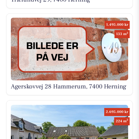
1.495.000 kr
2
133 m
Agerskovvej 28 Hammerum, 7400 Herning
2.695.000 kr
2
224 m