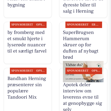
bygning
dyreste biler til
salg i Herning
SPONSORERET
OPSLAGSTAVLEN
SPONSORERET
ERHVERV
by fromberg med
SuperBrugsen
et smukt hjerte i
Hammerum
lyserøde nuancer
skruer op for
til et særligt farvel
duften af nybagt
brød
SPONSORERET
OPSLAGSTAVLEN
SPONSORERET
OPSLAGSTAVLEN
Bandhan Herning
Herning Løve
præsenterer sin
Apotek deler
populære
interview om
Tandoori Mix
leverens evne til
at genopbygge sig
selv