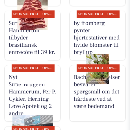
SPONSORERET
OPSLAGSTAVLEN
SPONSORERET
OPSLAGSTAVLEN
SuperBrugsen
by fromberg
Hammerum
pynter
tilbyder
hjertestativer med
brasiliansk
hvide blomster til
entrecôte til 39 kr.
bryllup
SPONSORERET
OPSLAGSTAVLEN
SPONSORERET
OPSLAGSTAVLEN
Nyt fra
Bachs Begravelser
SuperBrugsen
besvarer
Hammerum, Per P.
spørgsmål om det
Cykler, Herning
hårdeste ved at
Løve Apotek og 2
være bedemand
andre
SPONSORERET
OPSLAGSTAVLEN