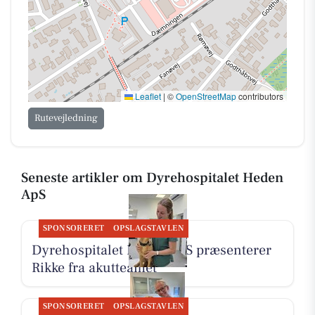
Leaflet
|
©
OpenStreetMap
contributors
Rutevejledning
Seneste artikler om Dyrehospitalet Heden
ApS
SPONSORERET
OPSLAGSTAVLEN
Dyrehospitalet Heden ApS præsenterer
Rikke fra akutteamet
SPONSORERET
OPSLAGSTAVLEN