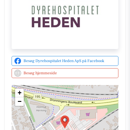
omfattende erfaring i endoskopi, ultralyd og
bløddelskirurgi er et værdifuldt element i det
kirurgiske team.
Desuden er Rikke, en autoriseret
veterinærsygeplejerske, en integreret del af deres
akutteam. Hun arbejder intensivt med akutte
patienter og er kendt for sit gode humør og sine
evner til at holde hovedet koldt under pres. Hun er
også ansvarlig for at dele indblik fra dyrehospitalets
Besøg Dyrehospitalet Heden ApS på Facebook
hverdag på de sociale platforme. Læs mere om
Besøg hjemmeside
deres arbejde og seneste opdateringer på deres
Facebookside
eller besøg deres
hjemmeside
for
yderligere information.
+
−