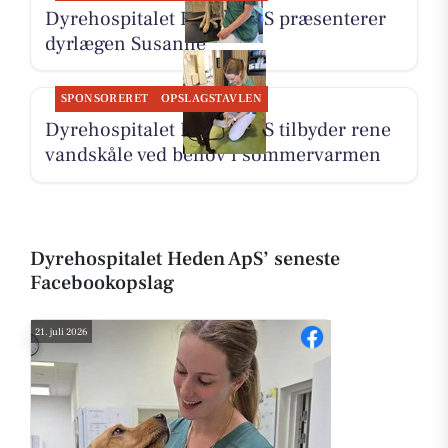
Dyrehospitalet Heden ApS præsenterer
dyrlægen Susanne
SPONSORERET
OPSLAGSTAVLEN
Dyrehospitalet Heden ApS tilbyder rene
vandskåle ved behov i sommervarmen
Dyrehospitalet Heden ApS’ seneste
Facebookopslag
21. juli 2026