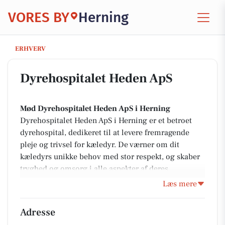
VORES BY
Herning
Dyrehospitalet Heden ApS
ERHVERV
Dyrehospitalet Heden ApS
Mød Dyrehospitalet Heden ApS i Herning
Dyrehospitalet Heden ApS i Herning er et betroet
dyrehospital, dedikeret til at levere fremragende
pleje og trivsel for kæledyr. De værner om dit
kæledyrs unikke behov med stor respekt, og skaber
tryghed og omsorg i alle aspekter af deres
behandling. Hospitalet tilbyder en bred vifte af
Læs mere
ydelser, med ekspertise inden for kirurgi,
medicinske behandlinger og akutpleje.
Adresse