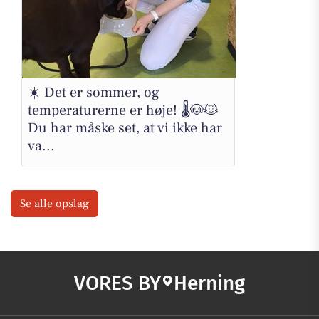
☀️ Det er sommer, og
temperaturerne er høje! 🌡️🐶🐱
Du har måske set, at vi ikke har
va...
Se alle opslag
VORES BY
Herning