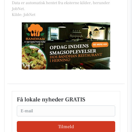
Data er automatisk hentet fra eksterne kilder, herunder
JobNet.
Kilde: JobNet
Få lokale nyheder GRATIS
Email
Tilmeld