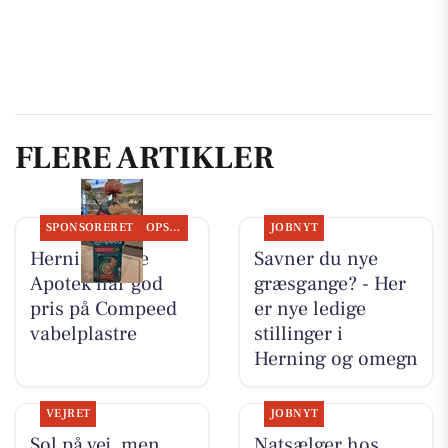
FLERE ARTIKLER
SPONSORERET
OPSLAGSTAVLEN
JOBNYT
Herning Løve
Savner du nye
Apotek har god
græsgange? - Her
pris på Compeed
er nye ledige
vabelplastre
stillinger i
Herning og omegn
VEJRET
JOBNYT
Sol på vej, men
Natsælger hos