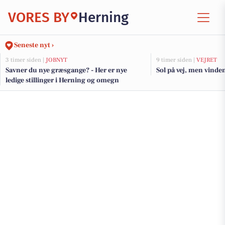
VORES BY
Herning
Seneste nyt ›
3 timer siden |
JOBNYT
9 timer siden |
VEJRET
Savner du nye græsgange? - Her er nye
Sol på vej, men vinden
ledige stillinger i Herning og omegn