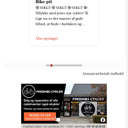
Bike-pit
🤩 SOLGT 🤩 SOLGT 🤩 SOLGT 🤩
Tillykke med jeres nye cykler! 🚀
Lige nu er der masser af gode
tilbud, at finde i butikken og...
Åbn opslaget
Annoncørbetalt indhold