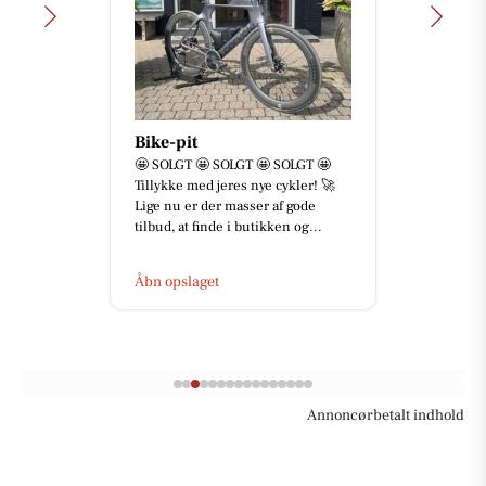
Bike-pit
🤩 SOLGT 🤩 SOLGT 🤩 SOLGT 🤩
Tillykke med jeres nye cykler! 🚀
Lige nu er der masser af gode
tilbud, at finde i butikken og...
Åbn opslaget
Annoncørbetalt indhold