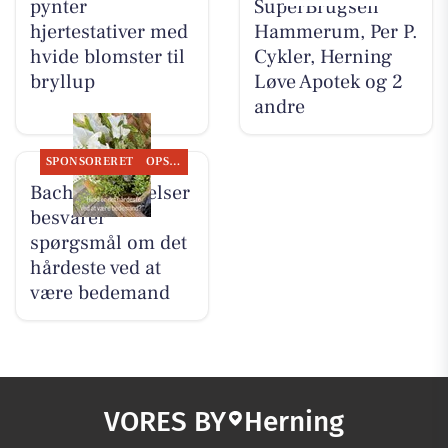
pynter
SuperBrugsen
hjertestativer med
Hammerum, Per P.
hvide blomster til
Cykler, Herning
bryllup
Løve Apotek og 2
andre
SPONSORERET
OPSLAGSTAVLEN
Bachs Begravelser
besvarer
spørgsmål om det
hårdeste ved at
være bedemand
VORES BY
Herning