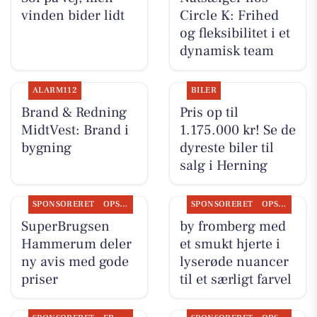
vinden bider lidt
Circle K: Frihed
og fleksibilitet i et
dynamisk team
ALARM112
BILER
Brand & Redning
Pris op til
MidtVest: Brand i
1.175.000 kr! Se de
bygning
dyreste biler til
salg i Herning
SPONSORERET
OPSLAGSTAVLEN
SPONSORERET
OPSLAGSTAVLEN
SuperBrugsen
by fromberg med
Hammerum deler
et smukt hjerte i
ny avis med gode
lyserøde nuancer
priser
til et særligt farvel