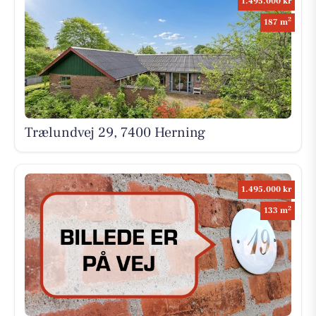
1.495.000 kr
2
187 m
Trælundvej 29, 7400 Herning
1.495.000 kr
2
133 m