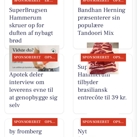
SPONSORERET
ERHVERV
SPONSORERET
OPSLAGSTAVLEN
SuperBrugsen
Bandhan Herning
Hammerum
præsenterer sin
skruer op for
populære
duften af nybagt
Tandoori Mix
brød
SPONSORERET
OPSLAGSTAVLEN
SPONSORERET
OPSLAGSTAVLEN
Herning Løve
SuperBrugsen
Apotek deler
Hammerum
interview om
tilbyder
leverens evne til
brasiliansk
at genopbygge sig
entrecôte til 39 kr.
selv
SPONSORERET
OPSLAGSTAVLEN
SPONSORERET
OPSLAGSTAVLEN
by fromberg
Nyt fra