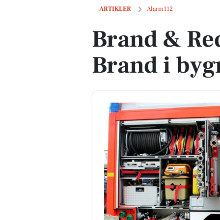
Brand & Redning MidtVest: Brand i by
ARTIKLER
Alarm112
Brand & Re
Brand i byg