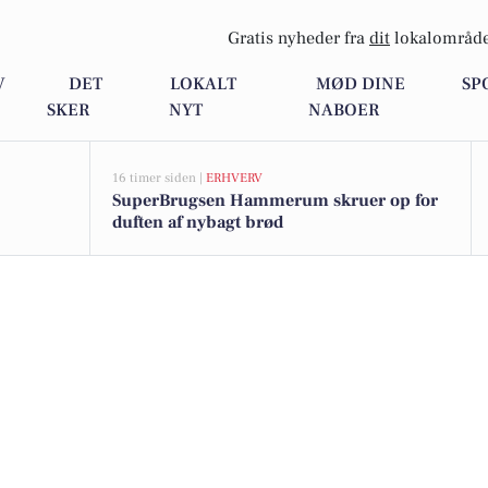
Gratis nyheder fra
dit
lokalområde
V
DET
LOKALT
MØD DINE
SP
SKER
NYT
NABOER
16 timer siden |
ERHVERV
SuperBrugsen Hammerum skruer op for
duften af nybagt brød