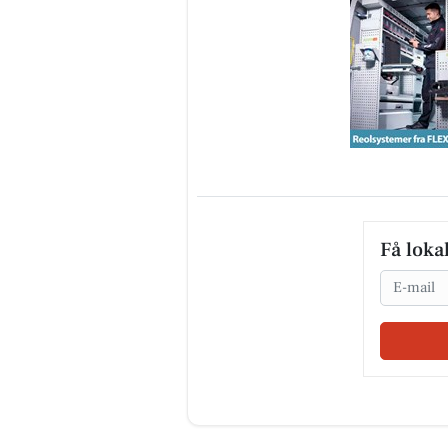
Få loka
Email