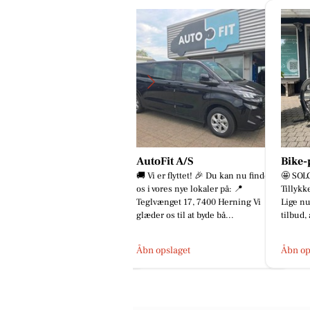
utoFit A/S
Bike-pit
Skous
 Vi er flyttet! 🎉 Du kan nu finde
🤩 SOLGT 🤩 SOLGT 🤩 SOLGT 🤩
💪 Inge
 i vores nye lokaler på: 📍
Tillykke med jeres nye cykler! 🚀
ingen e
glvænget 17, 7400 Herning Vi
Lige nu er der masser af gode
Skousen
æder os til at byde bå...
tilbud, at finde i butikken og...
udfordr
lever...
bn opslaget
Åbn opslaget
Åbn op