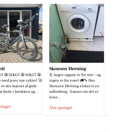
en Herning
Din Hundespecialist
BP Green
n opgave er for stor – og
HUNDENES BUTIK &
🌿Skal hække
r for svær! 🚛🔧 Hos
SUNDHEDSPLEJE & FODER
os på 91 96 
 Herning elsker vi en
Uddannet hundefrisør og sikker
besked.🌿
ing. Uanset om det er
behandling. Hundenes bedste
sundhedsklinik. Det sikre ...
Åbn opslage
slaget
Åbn opslaget