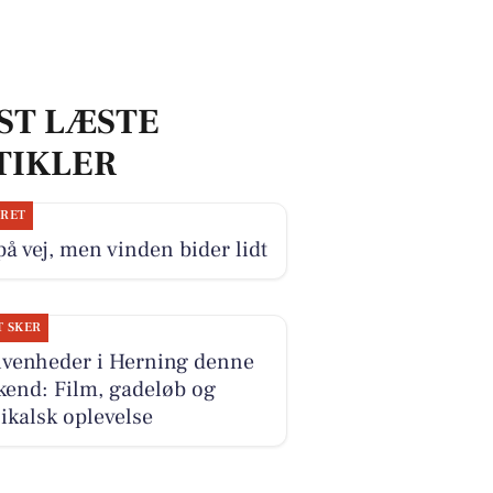
ST LÆSTE
TIKLER
JRET
på vej, men vinden bider lidt
T SKER
ivenheder i Herning denne
kend: Film, gadeløb og
kalsk oplevelse