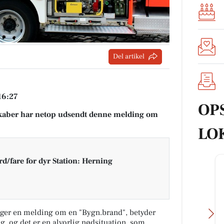
Del artikel
16:27
OP
aber har netop udsendt denne melding om
LO
/fare for dyr Station: Herning
ger en melding om en "Bygn.brand", betyder
ng, og det er en alvorlig nødsituation, som