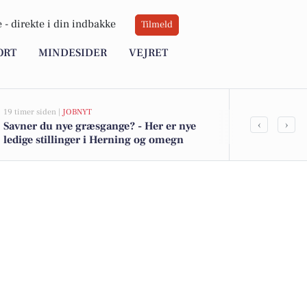
 -
direkte i din indbakke
Tilmeld
ORT
MINDESIDER
VEJRET
19 timer siden |
JOBNYT
21 timer siden |
‹
›
Savner du nye græsgange? - Her er nye
Natsælger ho
ledige stillinger i Herning og omegn
fleksibilitet