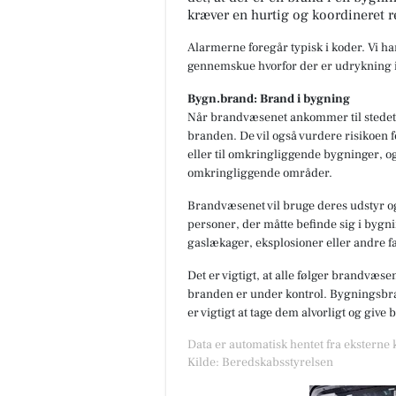
kræver en hurtig og koordineret r
Alarmerne foregår typisk i koder. Vi h
gennemskue hvorfor der er udrykning i
Herning Løve Apotek
Bygn.brand: Brand i bygning
Vidste du, at leveren er involve
Når brandvæsenet ankommer til stedet,
mere end 200 funktioner i din
branden. De vil også vurdere risikoen f
krop? Og at leveren – som nog
helt unikt – kan gendanne...
eller til omkringliggende bygninger, og
omkringliggende områder.
Åbn opslaget
Brandvæsenet vil bruge deres udstyr og
personer, der måtte befinde sig i bygnin
gaslækager, eksplosioner eller andre fa
Det er vigtigt, at alle følger brandvæse
branden er under kontrol. Bygningsbran
er vigtigt at tage dem alvorligt og give
Data er automatisk hentet fra eksterne
Kilde: Beredskabsstyrelsen