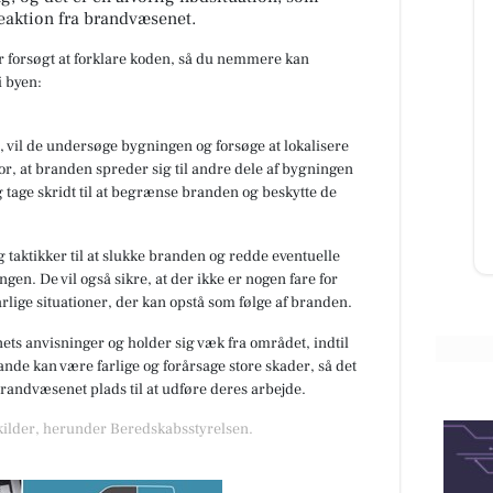
eaktion fra brandvæsenet.
ar forsøgt at forklare koden, så du nemmere kan
 byen:
AutoFit A/S
ret i
🚚 Vi er flyttet! 🎉 Du kan nu finde
 vil de undersøge bygningen og forsøge at lokalisere
os i vores nye lokaler på: 📍
or, at branden spreder sig til andre dele af bygningen
et
Teglvænget 17, 7400 Herning Vi
glæder os til at byde bå...
 tage skridt til at begrænse branden og beskytte de
Åbn opslaget
 taktikker til at slukke branden og redde eventuelle
gen. De vil også sikre, at der ikke er nogen fare for
rlige situationer, der kan opstå som følge af branden.
nets anvisninger og holder sig væk fra området, indtil
de kan være farlige og forårsage store skader, så det
 brandvæsenet plads til at udføre deres arbejde.
 kilder, herunder Beredskabsstyrelsen.