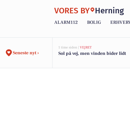
VORES BY
Herning
ALARM112
BOLIG
ERHVER
1 time siden |
VEJRET
Seneste nyt ›
Sol på vej, men vinden bider lidt