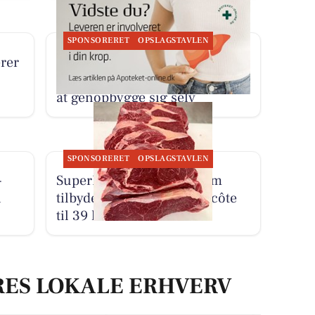
SPONSORERET
OPSLAGSTAVLEN
rer
Herning Løve Apotek deler
interview om leverens evne til
at genopbygge sig selv
SPONSORERET
OPSLAGSTAVLEN
-
SuperBrugsen Hammerum
i
tilbyder brasiliansk entrecôte
til 39 kr.
RES LOKALE ERHVERV