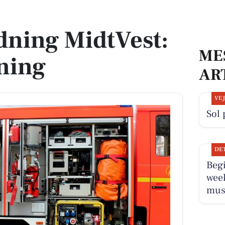
gning
dning MidtVest:
ME
ning
AR
VE
Sol 
DE
Beg
wee
musi