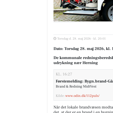
Torsdag d. 28. maj 2026 - kl. 20:01
Dato: Torsdag 28. maj 2026, kl. 
De kommunale redningsberedsk
udrykning nær Herning
KL. 16:27
Førstemelding: Bygn.brand-Gård
Brand & Redning MidtVest
Kilde:
www.odin.dk/112puls/
Når det lokale brandvæsen modta
det, at der er en brand i en bygni