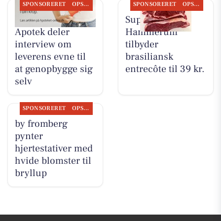
SPONSORERET
OPSLAGSTAVLEN
SPONSORERET
OPSLAGSTAVLEN
Herning Løve
SuperBrugsen
Apotek deler
Hammerum
interview om
tilbyder
leverens evne til
brasiliansk
at genopbygge sig
entrecôte til 39 kr.
selv
SPONSORERET
OPSLAGSTAVLEN
by fromberg
pynter
hjertestativer med
hvide blomster til
bryllup