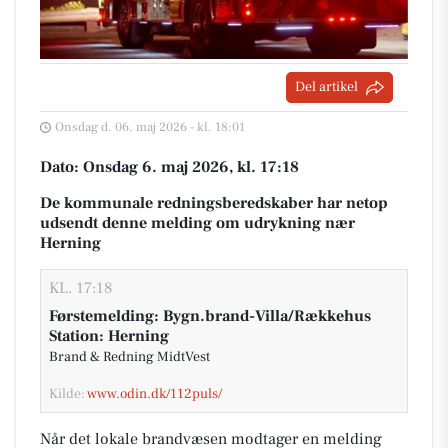
Del artikel
Onsdag d. 06. maj 2026 - kl. 18:01
Dato: Onsdag 6. maj 2026, kl. 17:18
De kommunale redningsberedskaber har netop
udsendt denne melding om udrykning nær
Herning
KL. 17:18
Førstemelding: Bygn.brand-Villa/Rækkehus
Station: Herning
Brand & Redning MidtVest
Kilde:
www.odin.dk/112puls/
Når det lokale brandvæsen modtager en melding