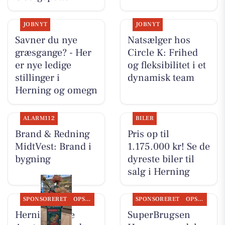
JOBNYT
JOBNYT
Savner du nye
Natsælger hos
græsgange? - Her
Circle K: Frihed
er nye ledige
og fleksibilitet i et
stillinger i
dynamisk team
Herning og omegn
ALARM112
BILER
Brand & Redning
Pris op til
MidtVest: Brand i
1.175.000 kr! Se de
bygning
dyreste biler til
salg i Herning
SPONSORERET
OPSLAGSTAVLEN
SPONSORERET
OPSLAGSTAVLEN
Herning Løve
SuperBrugsen