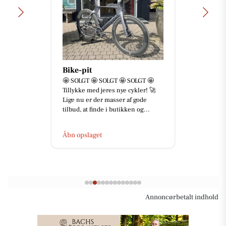
Bike-pit
🤩 SOLGT 🤩 SOLGT 🤩 SOLGT 🤩
Tillykke med jeres nye cykler! 🚀
Lige nu er der masser af gode
tilbud, at finde i butikken og...
Åbn opslaget
Annoncørbetalt indhold