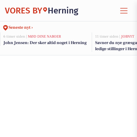
VORES BY
Herning
Seneste nyt ›
6 timer siden |
MØD DINE NABOER
11 timer siden |
JOBNYT
John Jensen: Der sker altid noget i Herning
Savner du nye græsga
ledige stillinger i H