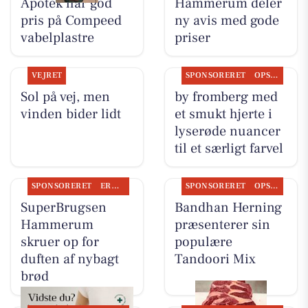
Apotek har god
Hammerum deler
pris på Compeed
ny avis med gode
vabelplastre
priser
VEJRET
SPONSORERET
OPSLAGSTAVLEN
Sol på vej, men
by fromberg med
vinden bider lidt
et smukt hjerte i
lyserøde nuancer
til et særligt farvel
SPONSORERET
ERHVERV
SPONSORERET
OPSLAGSTAVLEN
SuperBrugsen
Bandhan Herning
Hammerum
præsenterer sin
skruer op for
populære
duften af nybagt
Tandoori Mix
brød