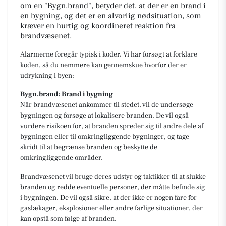
om en "Bygn.brand", betyder det, at der er en brand i
en bygning, og det er en alvorlig nødsituation, som
kræver en hurtig og koordineret reaktion fra
brandvæsenet.
Alarmerne foregår typisk i koder. Vi har forsøgt at forklare
koden, så du nemmere kan gennemskue hvorfor der er
udrykning i byen:
Bygn.brand: Brand i bygning
Når brandvæsenet ankommer til stedet, vil de undersøge
bygningen og forsøge at lokalisere branden. De vil også
vurdere risikoen for, at branden spreder sig til andre dele af
bygningen eller til omkringliggende bygninger, og tage
skridt til at begrænse branden og beskytte de
omkringliggende områder.
Brandvæsenet vil bruge deres udstyr og taktikker til at slukke
branden og redde eventuelle personer, der måtte befinde sig
i bygningen. De vil også sikre, at der ikke er nogen fare for
gaslækager, eksplosioner eller andre farlige situationer, der
kan opstå som følge af branden.