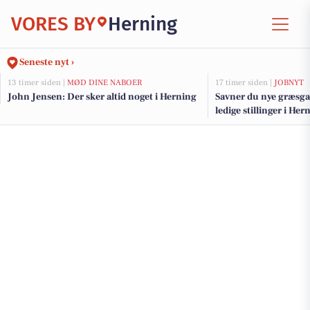
VORES BY
Herning
Seneste nyt ›
13 timer siden |
MØD DINE NABOER
17 timer siden |
JOBNYT
John Jensen: Der sker altid noget i Herning
Savner du nye græsga
ledige stillinger i H