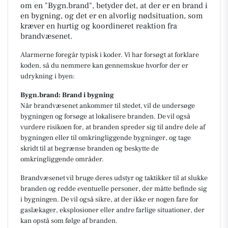
om en "Bygn.brand", betyder det, at der er en brand i
en bygning, og det er en alvorlig nødsituation, som
kræver en hurtig og koordineret reaktion fra
brandvæsenet.
Alarmerne foregår typisk i koder. Vi har forsøgt at forklare
koden, så du nemmere kan gennemskue hvorfor der er
udrykning i byen:
Bygn.brand: Brand i bygning
Når brandvæsenet ankommer til stedet, vil de undersøge
bygningen og forsøge at lokalisere branden. De vil også
vurdere risikoen for, at branden spreder sig til andre dele af
bygningen eller til omkringliggende bygninger, og tage
skridt til at begrænse branden og beskytte de
omkringliggende områder.
Brandvæsenet vil bruge deres udstyr og taktikker til at slukke
branden og redde eventuelle personer, der måtte befinde sig
i bygningen. De vil også sikre, at der ikke er nogen fare for
gaslækager, eksplosioner eller andre farlige situationer, der
kan opstå som følge af branden.