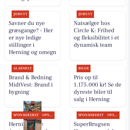
JOBNYT
JOBNYT
Savner du nye
Natsælger hos
græsgange? - Her
Circle K: Frihed
er nye ledige
og fleksibilitet i et
stillinger i
dynamisk team
Herning og omegn
ALARM112
BILER
Brand & Redning
Pris op til
MidtVest: Brand i
1.175.000 kr! Se de
bygning
dyreste biler til
salg i Herning
SPONSORERET
OPSLAGSTAVLEN
SPONSORERET
OPSLAGSTAVLEN
Herning Løve
SuperBrugsen