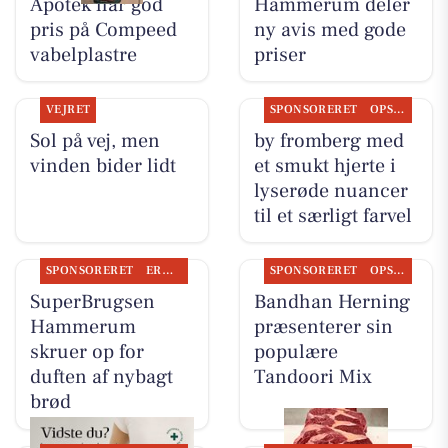
Apotek har god
Hammerum deler
pris på Compeed
ny avis med gode
vabelplastre
priser
VEJRET
SPONSORERET
OPSLAGSTAVLEN
Sol på vej, men
by fromberg med
vinden bider lidt
et smukt hjerte i
lyserøde nuancer
til et særligt farvel
SPONSORERET
ERHVERV
SPONSORERET
OPSLAGSTAVLEN
SuperBrugsen
Bandhan Herning
Hammerum
præsenterer sin
skruer op for
populære
duften af nybagt
Tandoori Mix
brød