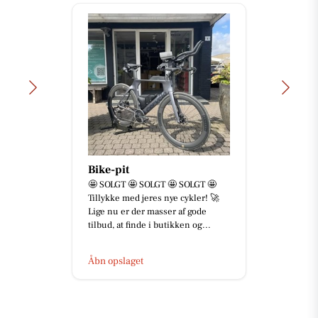
Bike-pit
🤩 SOLGT 🤩 SOLGT 🤩 SOLGT 🤩
Tillykke med jeres nye cykler! 🚀
Lige nu er der masser af gode
tilbud, at finde i butikken og...
Åbn opslaget