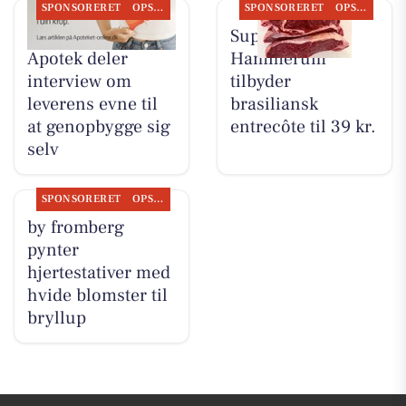
SPONSORERET
OPSLAGSTAVLEN
SPONSORERET
OPSLAGSTAVLEN
Herning Løve
SuperBrugsen
Apotek deler
Hammerum
interview om
tilbyder
leverens evne til
brasiliansk
at genopbygge sig
entrecôte til 39 kr.
selv
SPONSORERET
OPSLAGSTAVLEN
by fromberg
pynter
hjertestativer med
hvide blomster til
bryllup