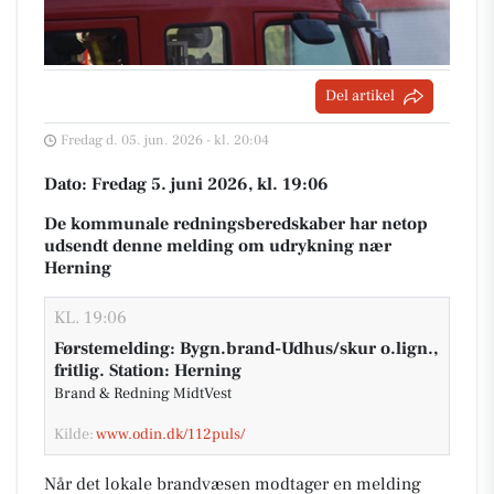
Del artikel
Fredag d. 05. jun. 2026 - kl. 20:04
Dato: Fredag 5. juni 2026, kl. 19:06
De kommunale redningsberedskaber har netop
udsendt denne melding om udrykning nær
Herning
KL. 19:06
Førstemelding: Bygn.brand-Udhus/skur o.lign.,
fritlig. Station: Herning
Brand & Redning MidtVest
Kilde:
www.odin.dk/112puls/
Når det lokale brandvæsen modtager en melding