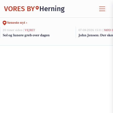
VORES BY
Herning
Seneste nyt ›
20 timer siden |
VEJRET
07-08-2026 15:11 |
MØD D
Sol og lunere greb over dagen
John Jensen: Der sker