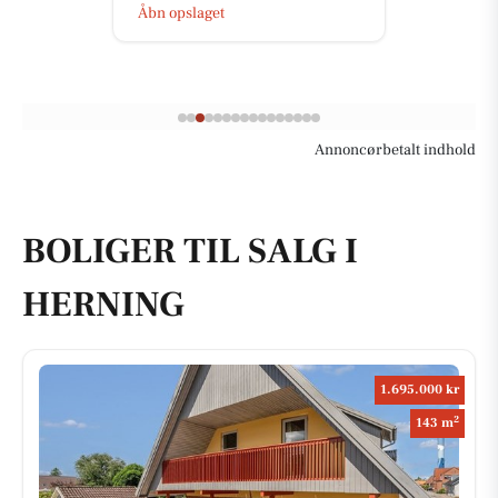
Åbn opslaget
Annoncørbetalt indhold
BOLIGER TIL SALG I
HERNING
1.695.000 kr
2
143 m