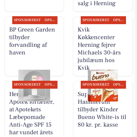
salg i Herning
SPONSORERET
OPSLAGSTAVLEN
SPONSORERET
OPSLAGSTAVLEN
BP Green Garden
Kvik
tilbyder
Køkkencenter
forvandling af
Herning fejrer
haven
Michaels 30-års
jubilæum hos
Kvik
SPONSORERET
OPSLAGSTAVLEN
SPONSORERET
OPSLAGSTAVLEN
Herning Løve
SuperBrugsen
Apotek fortæller,
Hammerum
at Apotekets
tilbyder Kinder
Læbepomade
Bueno White-is til
Anti-Age SPF 15
80 kr. pr. kasse
har vundet årets