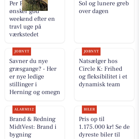
Per P. Cykler
Sol og lunere greb
ønsker god
over dagen
weekend efter en
travl uge på
værkstedet
JOBNYT
JOBNYT
Savner du nye
Natsælger hos
græsgange? - Her
Circle K: Frihed
er nye ledige
og fleksibilitet i et
stillinger i
dynamisk team
Herning og omegn
ALARM112
BILER
Brand & Redning
Pris op til
MidtVest: Brand i
1.175.000 kr! Se de
bygning
dyreste biler til