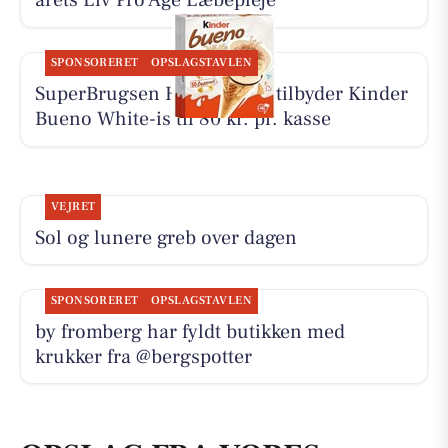
årets Liv Pro Age Læbepleje
SPONSORERET
OPSLAGSTAVLEN
SuperBrugsen Hammerum tilbyder Kinder
Bueno White-is til 80 kr. pr. kasse
VEJRET
Sol og lunere greb over dagen
SPONSORERET
OPSLAGSTAVLEN
by fromberg har fyldt butikken med
krukker fra @bergspotter