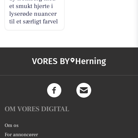
et smukt hjerte i
lyserøde nuancer
til et særligt farvel
VORES BY
Herning
OM VORES DIGITAL
Om os
For annoncører