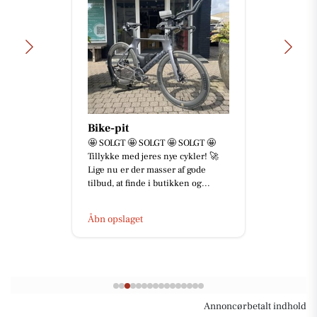
Bike-pit
🤩 SOLGT 🤩 SOLGT 🤩 SOLGT 🤩
Tillykke med jeres nye cykler! 🚀
Lige nu er der masser af gode
tilbud, at finde i butikken og...
Åbn opslaget
Annoncørbetalt indhold