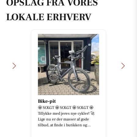
OPSLAG FRA VORES
LOKALE ERHVERV
Bike-pit
🤩 SOLGT 🤩 SOLGT 🤩 SOLGT 🤩
Tillykke med jeres nye cykler! 🚀
Lige nu er der masser af gode
tilbud, at finde i butikken og...