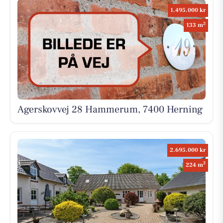
1.495.000 kr
2
133 m
Agerskovvej 28 Hammerum, 7400 Herning
2.695.000 kr
2
224 m