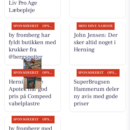
Liv Pro Age
Læbepleje
SPONSORERET
OPSLAGSTAVLEN
MØD DINE NABOER
by fromberg har
John Jensen: Der
fyldt butikken med
sker altid noget i
krukker fra
Herning
@bergspotter
SPONSORERET
OPSLAGSTAVLEN
SPONSORERET
OPSLAGSTAVLEN
Herning Løve
SuperBrugsen
Apotek har god
Hammerum deler
pris på Compeed
ny avis med gode
vabelplastre
priser
SPONSORERET
OPSLAGSTAVLEN
by fromberg med