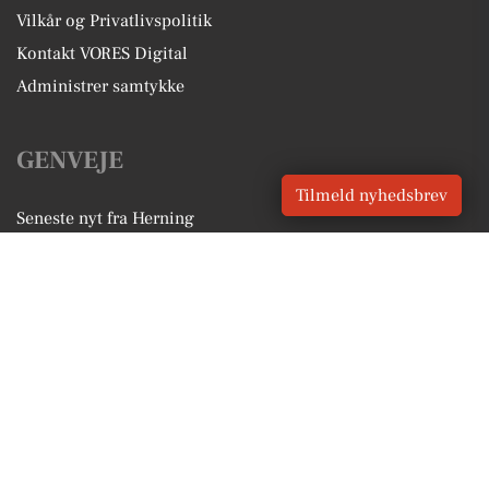
Vilkår og Privatlivspolitik
Kontakt VORES Digital
Administrer samtykke
GENVEJE
Tilmeld nyhedsbrev
Seneste nyt fra Herning
Vores lokale erhverv
Kalenderen for Herning
Fakta om Herning
Erhvervsartikler
Herning Kommune
Få en gratis salgsvurdering
Sponsoreret indhold
Alt om Herning