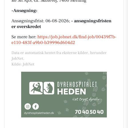
Re Sit ApS, Gl. Skolevej, 7400 Herning
-Ansøgning:
Ansøgningsfrist: 06-08-2026;
- ansøgningsfristen
er overskredet
Se mere her:
https://job.jobnet.dk/find-job/00439f7b-
e110-483f-a9b0-b39996d604d2
Data er automatisk hentet fra eksterne kilder, herunder
JobNet.
Kilde: JobNet