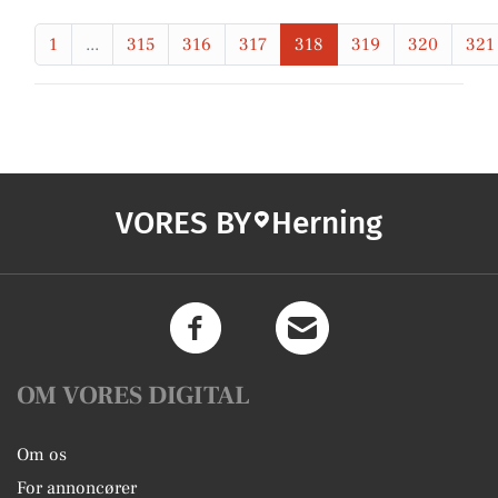
1
...
315
316
317
318
319
320
321
VORES BY
Herning
OM VORES DIGITAL
Om os
For annoncører