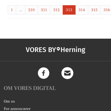
1
...
310
311
312
313
314
315
316
VORES BY
Herning
OM VORES DIGITAL
Om os
For annoncører