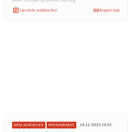
Kilde: En finger på pulsen i Herning
Læs hele artiklen her
Kopiér link
14-12-2023 10:01
OPSLAGSTAVLEN
SPONSORERET