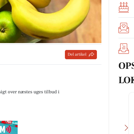
Del artikel
OP
LO
sigt over næstes uges tilbud i