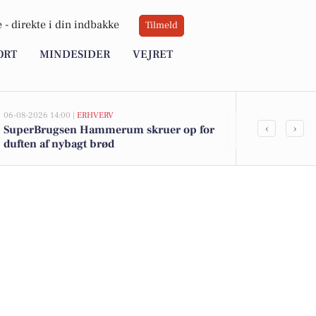
 -
direkte i din indbakke
Tilmeld
ORT
MINDESIDER
VEJRET
06-08-2026 14:00 |
ERHVERV
06-08-2026 08:41
‹
›
SuperBrugsen Hammerum skruer op for
Natsælger ho
duften af nybagt brød
fleksibilitet