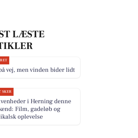
ST LÆSTE
TIKLER
JRET
på vej, men vinden bider lidt
T SKER
ivenheder i Herning denne
kend: Film, gadeløb og
kalsk oplevelse