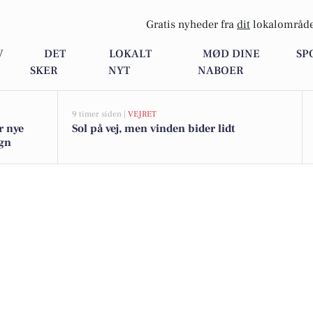
Gratis nyheder fra
dit
lokalområde
V
DET
LOKALT
MØD DINE
SP
SKER
NYT
NABOER
9 timer siden |
VEJRET
r nye
Sol på vej, men vinden bider lidt
egn