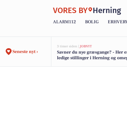
VORES BY
Herning
ALARM112
BOLIG
ERHVER
3 timer siden |
JOBNYT
Seneste nyt ›
Savner du nye græsgange? - Her e
ledige stillinger i Herning og om