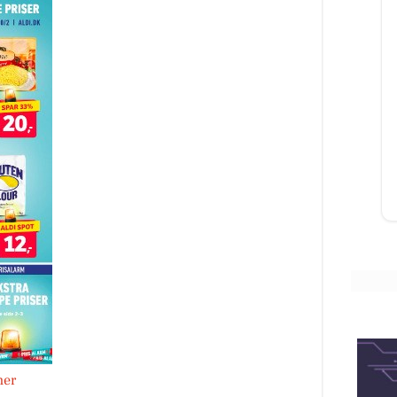
Resturant Holger
ntant
🥳Så skal vi da ha afsløret hvem der
 en
blev den heldige vinder af brunch
for 2 personer 🤩 Vi har trukken
lod, mellem alle Jer ...
Åbn opslaget
her