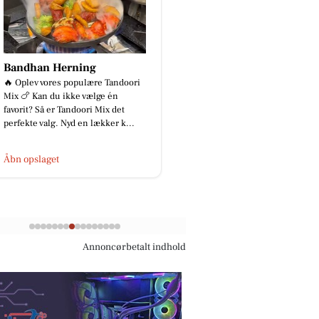
Bandhan Herning
Louis Nielsen
🔥 Oplev vores populære Tandoori
HerningCentret
Mix 🍗 Kan du ikke vælge én
I butikkerne nu. Få fin
favorit? Så er Tandoori Mix det
Adidas’ helt nye briller
perfekte valg. Nyd en lækker k...
solbriller, og sæt ikon
sportinspireret stil i 
dit ...
Åbn opslaget
Åbn opslaget
Annoncørbetalt indhold