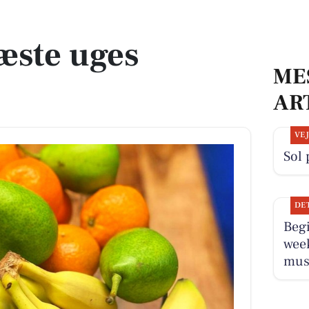
æste uges
ME
AR
VE
Sol 
DE
Beg
wee
musi