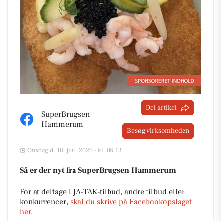
Del artikel
SuperBrugsen
Hammerum
Besøg virksomheden
Onsdag d. 10. jun. 2026 - kl. 08:13
Så er der nyt fra SuperBrugsen Hammerum
For at deltage i JA-TAK-tilbud, andre tilbud eller
konkurrencer,
skal du skrive på Facebookopslaget
her
.