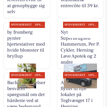
at genopbygge sig
entrecôte til 39 kr.
selv
SPONSORERET
OPSLAGSTAVLEN
SPONSORERET
OPSLAGSTAVLEN
by fromberg
Nyt fra
pynter
SuperBrugsen
hjertestativer med
Hammerum, Per P.
hvide blomster til
Cykler, Herning
bryllup
Løve Apotek og 2
andre
SPONSORERET
OPSLAGSTAVLEN
SPONSORERET
OPSLAGSTAVLEN
Bachs Begravelser
AutoFit A/S er
besvarer
flyttet til nye
spørgsmål om det
lokaler på
hårdeste ved at
Teglvænget 17 i
være bedemand
Herning