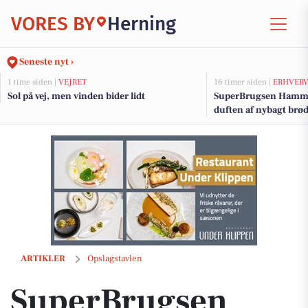
VORES BY
Herning
Seneste nyt ›
1 time siden |
VEJRET
16 timer siden |
ERHVER
Sol på vej, men vinden bider lidt
SuperBrugsen Hamme
duften af nybagt brø
SuperBrugsen Hammerum sælger stjernekaster til 29 kr. i morgen
ARTIKLER
Opslagstavlen
SuperBrugsen