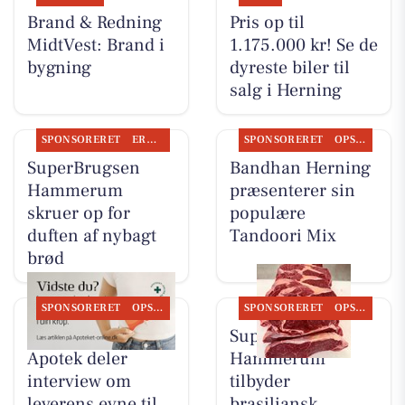
Brand & Redning
Pris op til
MidtVest: Brand i
1.175.000 kr! Se de
bygning
dyreste biler til
salg i Herning
SPONSORERET
ERHVERV
SPONSORERET
OPSLAGSTAVLEN
SuperBrugsen
Bandhan Herning
Hammerum
præsenterer sin
skruer op for
populære
duften af nybagt
Tandoori Mix
brød
SPONSORERET
OPSLAGSTAVLEN
SPONSORERET
OPSLAGSTAVLEN
Herning Løve
SuperBrugsen
Apotek deler
Hammerum
interview om
tilbyder
leverens evne til
brasiliansk