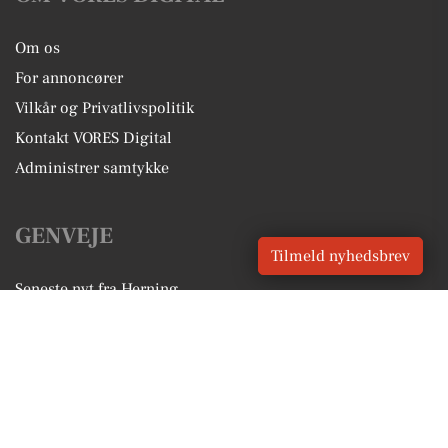
Om os
For annoncører
Vilkår og Privatlivspolitik
Kontakt VORES Digital
Administrer samtykke
GENVEJE
Tilmeld nyhedsbrev
Seneste nyt fra Herning
Vores lokale erhverv
Kalenderen for Herning
Fakta om Herning
Erhvervsartikler
Herning Kommune