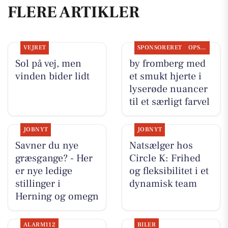
FLERE ARTIKLER
VEJRET
SPONSORERET
OPSLAGSTAVLEN
Sol på vej, men
by fromberg med
vinden bider lidt
et smukt hjerte i
lyserøde nuancer
til et særligt farvel
JOBNYT
JOBNYT
Savner du nye
Natsælger hos
græsgange? - Her
Circle K: Frihed
er nye ledige
og fleksibilitet i et
stillinger i
dynamisk team
Herning og omegn
ALARM112
BILER