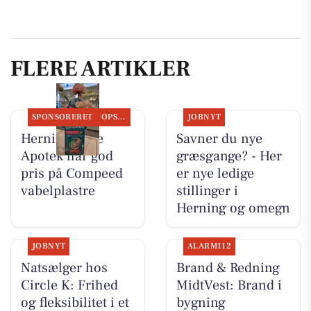
FLERE ARTIKLER
SPONSORERET
OPSLAGSTAVLEN
JOBNYT
Herning Løve
Savner du nye
Apotek har god
græsgange? - Her
pris på Compeed
er nye ledige
vabelplastre
stillinger i
Herning og omegn
JOBNYT
ALARM112
Natsælger hos
Brand & Redning
Circle K: Frihed
MidtVest: Brand i
og fleksibilitet i et
bygning