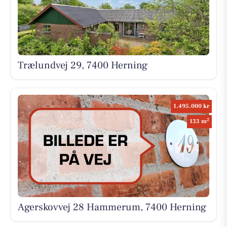
Trælundvej 29, 7400 Herning
1.495.000 kr
2
133 m
Agerskovvej 28 Hammerum, 7400 Herning