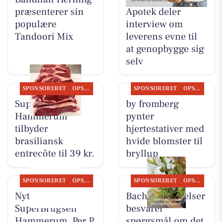
præsenterer sin
Apotek deler
populære
interview om
Tandoori Mix
leverens evne til
at genopbygge sig
selv
SPONSORERET
OPSLAGSTAVLEN
SPONSORERET
OPSLAGSTAVLEN
SuperBrugsen
by fromberg
Hammerum
pynter
tilbyder
hjertestativer med
brasiliansk
hvide blomster til
entrecôte til 39 kr.
bryllup
SPONSORERET
OPSLAGSTAVLEN
SPONSORERET
OPSLAGSTAVLEN
Nyt fra
Bachs Begravelser
SuperBrugsen
besvarer
Hammerum, Per P.
spørgsmål om det