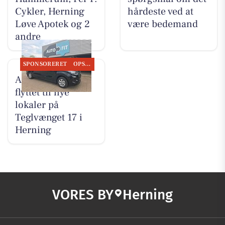
Cykler, Herning
hårdeste ved at
Løve Apotek og 2
være bedemand
andre
SPONSORERET
OPSLAGSTAVLEN
AutoFit A/S er
flyttet til nye
lokaler på
Teglvænget 17 i
Herning
VORES BY
Herning