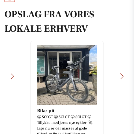
OPSLAG FRA VORES
LOKALE ERHVERV
Bike-pit
🤩 SOLGT 🤩 SOLGT 🤩 SOLGT 🤩
Tillykke med jeres nye cykler! 🚀
Lige nu er der masser af gode