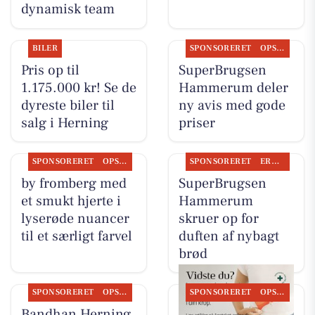
dynamisk team
BILER
SPONSORERET
OPSLAGSTAVLEN
Pris op til
SuperBrugsen
1.175.000 kr! Se de
Hammerum deler
dyreste biler til
ny avis med gode
salg i Herning
priser
SPONSORERET
OPSLAGSTAVLEN
SPONSORERET
ERHVERV
by fromberg med
SuperBrugsen
et smukt hjerte i
Hammerum
lyserøde nuancer
skruer op for
til et særligt farvel
duften af nybagt
brød
SPONSORERET
OPSLAGSTAVLEN
SPONSORERET
OPSLAGSTAVLEN
Bandhan Herning
Herning Løve