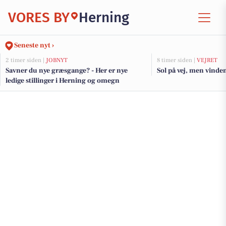
VORES BY
Herning
Seneste nyt ›
2 timer siden |
JOBNYT
8 timer siden |
VEJRET
Savner du nye græsgange? - Her er nye
Sol på vej, men vinden
ledige stillinger i Herning og omegn