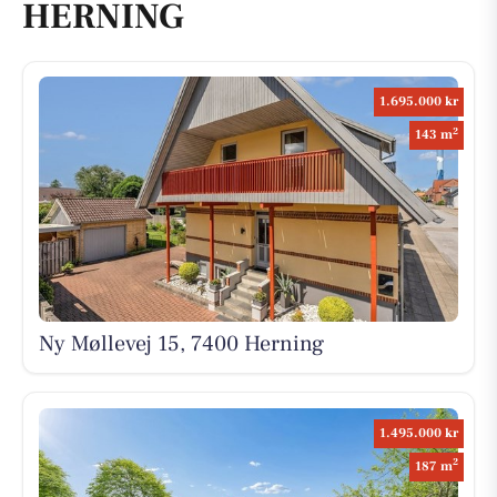
HERNING
1.695.000 kr
2
143 m
Ny Møllevej 15, 7400 Herning
1.495.000 kr
2
187 m