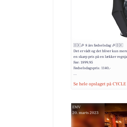
🇩🇰🎉 8 års fødselsdag 🎉🇩🇰
Det er vådt og det bliver kun mer
en skarp pris på en lækker regnja
Før: 1899,95
Fødselsdagspris: 1140,-
...
Se hele opslaget på CYCL
EMV
20. marts 2023