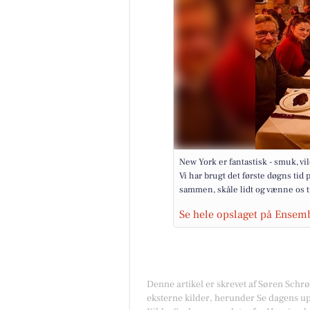
New York er fantastisk - smuk, v
Vi har brugt det første døgns tid
sammen, skåle lidt og vænne os til 
Se hele opslaget på Ensem
Denne artikel er skrevet af Søren Schr
eksterne kilder, herunder Se dagens up