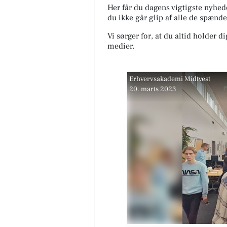
Her får du dagens vigtigste nyhede
du ikke går glip af alle de spænde
Vi sørger for, at du altid holder d
medier.
Herning Løve Apotek
Vidste du, at leveren er involve
mere end 200 funktioner i din
krop? Og at leveren – som nog
Erhvervsakademi Midtvest
helt unikt – kan gendanne...
20. marts 2023
Åbn opslaget