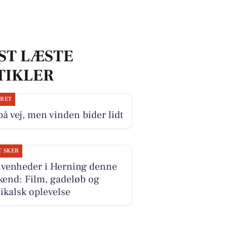
ST LÆSTE
TIKLER
JRET
på vej, men vinden bider lidt
T SKER
ivenheder i Herning denne
kend: Film, gadeløb og
kalsk oplevelse