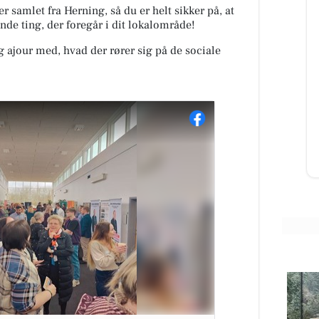
r samlet fra Herning, så du er helt sikker på, at
nde ting, der foregår i dit lokalområde!
ig ajour med, hvad der rører sig på de sociale
AutoFit A/S
ret i
🚚 Vi er flyttet! 🎉 Du kan nu finde
os i vores nye lokaler på: 📍
et
Teglvænget 17, 7400 Herning Vi
glæder os til at byde bå...
Åbn opslaget