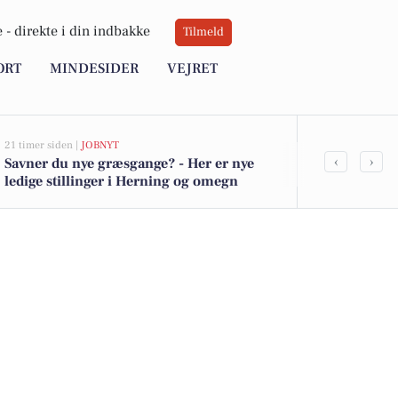
 -
direkte i din indbakke
Tilmeld
ORT
MINDESIDER
VEJRET
21 timer siden |
JOBNYT
23 timer siden |
‹
›
Savner du nye græsgange? - Her er nye
Natsælger ho
ledige stillinger i Herning og omegn
fleksibilitet