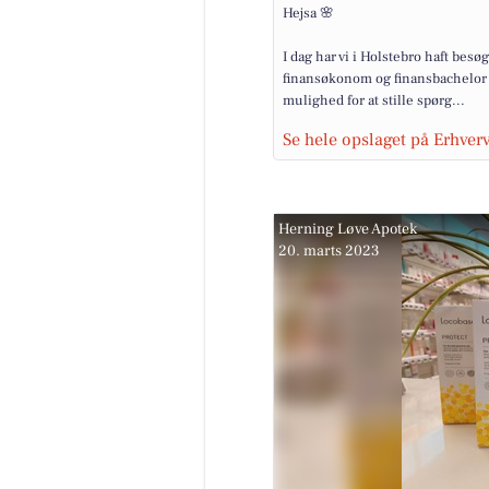
Hejsa 🌸
I dag har vi i Holstebro haft besø
finansøkonom og finansbachelor 
mulighed for at stille spørg...
Se hele opslaget på Erhve
Herning Løve Apotek
20. marts 2023