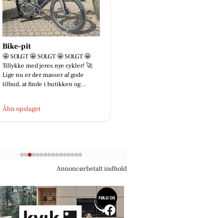
Bike-pit
Skousen Herning
🤩 SOLGT 🤩 SOLGT 🤩 SOLGT 🤩
💪 Ingen opgave er for 
Tillykke med jeres nye cykler! 🚀
ingen er for svær! 🚛
Lige nu er der masser af gode
Skousen Herning elske
tilbud, at finde i butikken og...
udfordring. Uanset om
lever...
Åbn opslaget
Åbn opslaget
Annoncørbetalt indhold