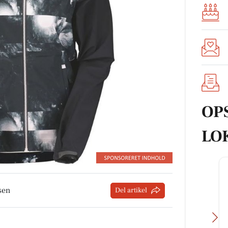
OP
LO
sen
Del artikel