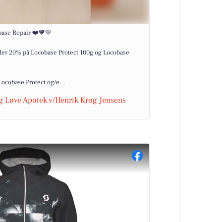
base Repair ❤️🧡💛
r der 20% på Locobase Protect 100g og Locobase
Locobase Protect og/e...
g Løve Apotek v/Henrik Krog Jensens