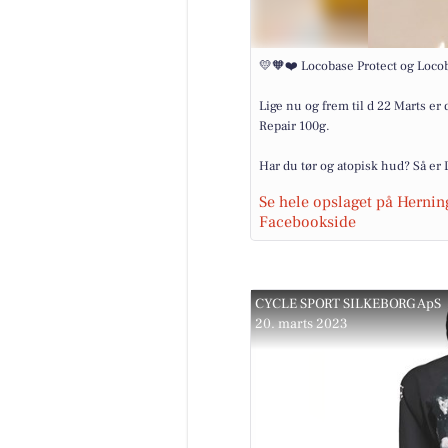
💛🧡❤️ Locobase Protect og Loco
Lige nu og frem til d 22 Marts e
Repair 100g.
Har du tør og atopisk hud? Så er 
Se hele opslaget på Hernin
Facebookside
CYCLE SPORT SILKEBORG ApS
20. marts 2023