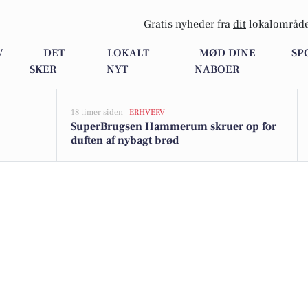
Gratis nyheder fra
dit
lokalområde
V
DET
LOKALT
MØD DINE
SP
SKER
NYT
NABOER
18 timer siden |
ERHVERV
SuperBrugsen Hammerum skruer op for
duften af nybagt brød