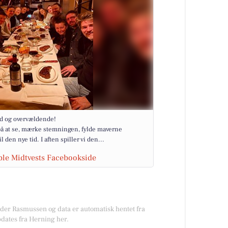
ild og overvældende!
 på at se, mærke stemningen, fylde maverne
den nye tid. I aften spiller vi den...
ble Midtvests Facebookside
øder Rasmussen og data er automatisk hentet fra
dates fra Herning her.