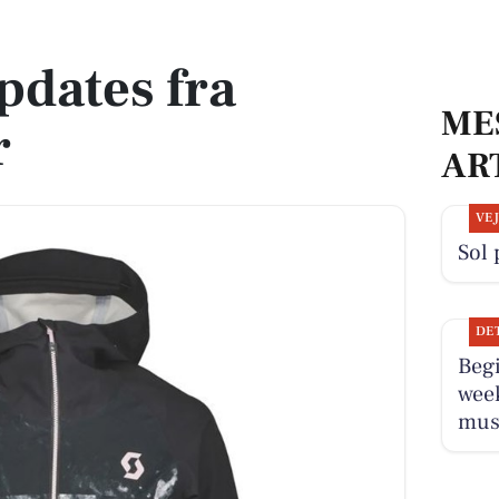
pdates fra
ME
r
AR
VE
Sol 
DE
Beg
wee
musi