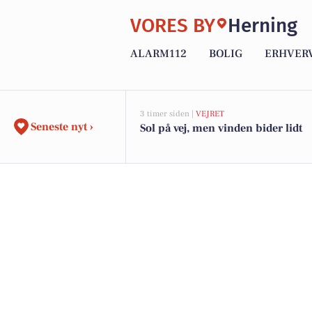
VORES BY
Herning
ALARM112
BOLIG
ERHVER
3 timer siden |
VEJRET
Seneste nyt ›
Sol på vej, men vinden bider lidt