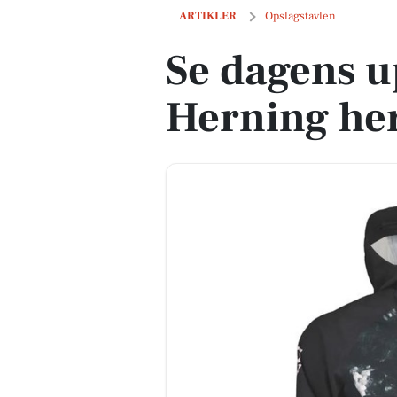
Se dagens updates fra Herning her
ARTIKLER
Opslagstavlen
Se dagens u
Herning he