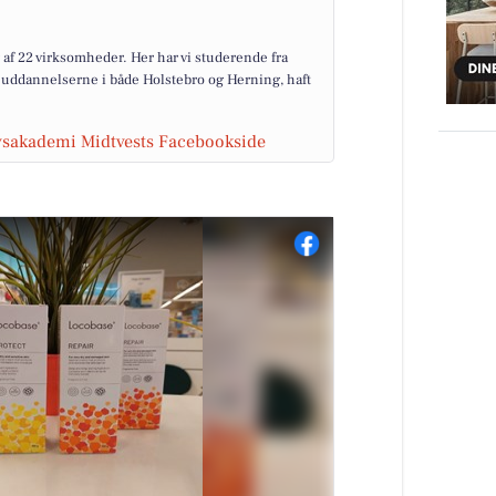
g af 22 virksomheder. Her har vi studerende fra
uddannelserne i både Holstebro og Herning, haft
rvsakademi Midtvests Facebookside