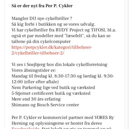
Så er der nyt fra Per P. Cykler
Mangler DU nye cykelbriller ?
Så kig forbi i butikken og se vores udvalg.
Vi har cykelbriller fra RUDY Project og TIFOSI, bl.a.
også et par modeller med "læsefelt", så du kan se
tallene på din cykelcomputer
https://perpcykler.dk/kategori/tilbehoer-
2/cykelbriller-tilbehoer-2/
Vi ses i Snejbjerg hos din lokale cykelforretning
Vores åbningstider er:
Mandag til fredag kl. 8:30-17:30 og lørdag kl. 9:30-
12:00 (eller efter aftale)
Nem Parkering lige ved butik og værksted
5-Stjernet certificeret butik og værksted
Mere end 30 års erfaring
Shimano og Bosch Service center
Per P. Cykler er kommerciel partner med VORES By
Herning og oplysningerne er hentet fra deres
Facebookside
. Støt lokalt og giv en tommel op på