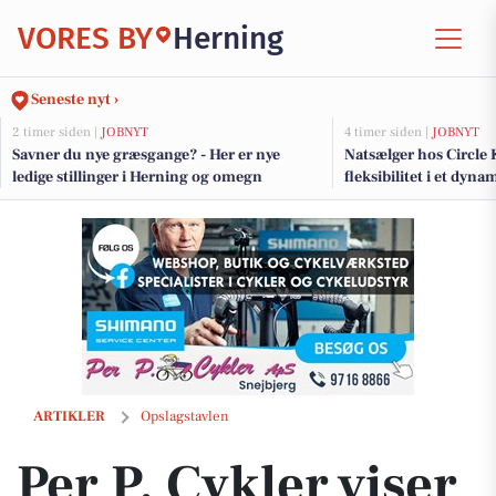
VORES BY
Herning
Seneste nyt ›
2 timer siden |
JOBNYT
4 timer siden |
JOBNYT
Savner du nye græsgange? - Her er nye
Natsælger hos Circle 
ledige stillinger i Herning og omegn
fleksibilitet i et dyn
Per P. Cykler viser udvalg af cykelbriller fra Rudy Project og Tifosi
ARTIKLER
Opslagstavlen
Per P. Cykler viser