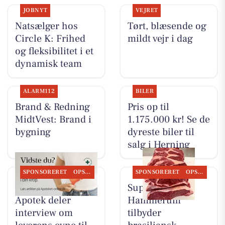
JOBNYT
VEJRET
Natsælger hos
Tørt, blæsende og
Circle K: Frihed
mildt vejr i dag
og fleksibilitet i et
dynamisk team
ALARM112
BILER
Brand & Redning
Pris op til
MidtVest: Brand i
1.175.000 kr! Se de
bygning
dyreste biler til
salg i Herning
SPONSORERET
OPSLAGSTAVLEN
SPONSORERET
OPSLAGSTAVLEN
Herning Løve
SuperBrugsen
Apotek deler
Hammerum
interview om
tilbyder