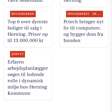
være bedemand
Herning
BOLIGMARKED
SPONSORERET
ERHVERV
Top 6 over dyreste
Pctech bringer nyt
boliger til salg i
liv til computere,
Herning. Priser op
og bygger dem fra
til 13.000.000 kr
bunden
JOBNYT
Erfaren
arbejdsplanlægger
søges til ledende
rolle i dynamisk
miljø hos Herning
Kommune