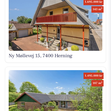
1.695.000 kr
2
143 m
Ny Møllevej 15, 7400 Herning
1.495.000 kr
2
187 m