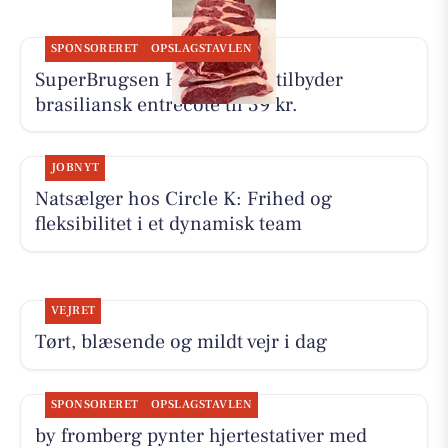
SPONSORERET
OPSLAGSTAVLEN
SuperBrugsen Hammerum tilbyder
brasiliansk entrecôte til 39 kr.
JOBNYT
Natsælger hos Circle K: Frihed og
fleksibilitet i et dynamisk team
VEJRET
Tørt, blæsende og mildt vejr i dag
SPONSORERET
OPSLAGSTAVLEN
by fromberg pynter hjertestativer med