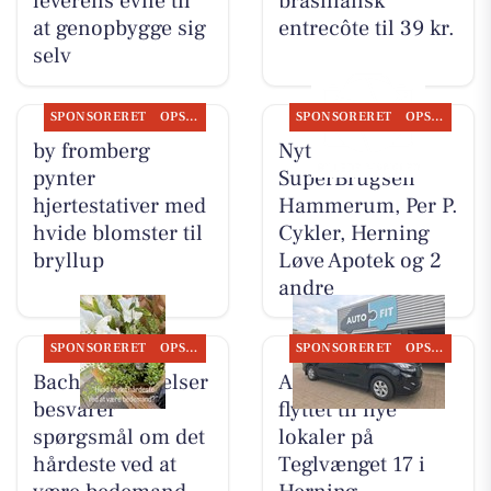
leverens evne til
brasiliansk
at genopbygge sig
entrecôte til 39 kr.
selv
SPONSORERET
OPSLAGSTAVLEN
SPONSORERET
OPSLAGSTAVLEN
by fromberg
Nyt fra
pynter
SuperBrugsen
hjertestativer med
Hammerum, Per P.
hvide blomster til
Cykler, Herning
bryllup
Løve Apotek og 2
andre
SPONSORERET
OPSLAGSTAVLEN
SPONSORERET
OPSLAGSTAVLEN
Bachs Begravelser
AutoFit A/S er
besvarer
flyttet til nye
spørgsmål om det
lokaler på
hårdeste ved at
Teglvænget 17 i