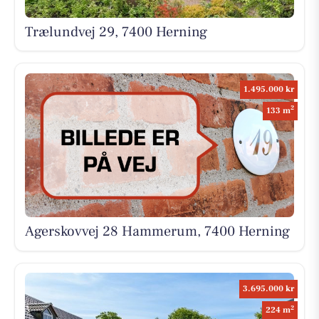
Trælundvej 29, 7400 Herning
1.495.000 kr
2
133 m
Agerskovvej 28 Hammerum, 7400 Herning
3.695.000 kr
2
224 m