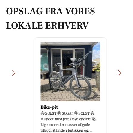
OPSLAG FRA VORES
LOKALE ERHVERV
Bike-pit
🤩 SOLGT 🤩 SOLGT 🤩 SOLGT 🤩
Tillykke med jeres nye cykler! 🚀
Lige nu er der masser af gode
tilbud, at finde i butikken og...