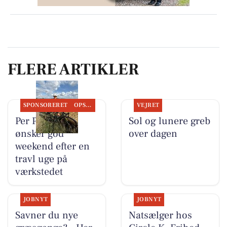
FLERE ARTIKLER
SPONSORERET
OPSLAGSTAVLEN
VEJRET
Per P. Cykler
Sol og lunere greb
ønsker god
over dagen
weekend efter en
travl uge på
værkstedet
JOBNYT
JOBNYT
Savner du nye
Natsælger hos