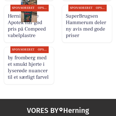
SPONSORERET
OPSLAGSTAVLEN
SPONSORERET
OPSLAGSTAVLEN
Herning Løve
SuperBrugsen
Apotek har god
Hammerum deler
pris på Compeed
ny avis med gode
vabelplastre
priser
SPONSORERET
OPSLAGSTAVLEN
by fromberg med
et smukt hjerte i
lyserøde nuancer
til et særligt farvel
VORES BY
Herning