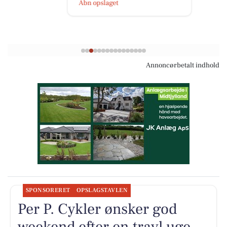
Åbn opslaget
Annoncørbetalt indhold
SPONSORERET
OPSLAGSTAVLEN
Per P. Cykler ønsker god
weekend efter en travl uge