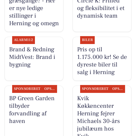
græsgange? - Her
Circle K: Frihed
er nye ledige
og fleksibilitet i et
stillinger i
dynamisk team
Herning og omegn
ALARM112
BILER
Brand & Redning
Pris op til
MidtVest: Brand i
1.175.000 kr! Se de
bygning
dyreste biler til
salg i Herning
SPONSORERET
OPSLAGSTAVLEN
SPONSORERET
OPSLAGSTAVLEN
BP Green Garden
Kvik
tilbyder
Køkkencenter
forvandling af
Herning fejrer
haven
Michaels 30-års
jubilæum hos