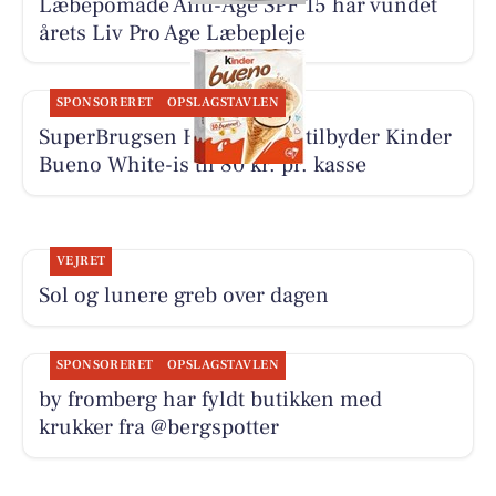
Læbepomade Anti-Age SPF 15 har vundet
årets Liv Pro Age Læbepleje
SPONSORERET
OPSLAGSTAVLEN
SuperBrugsen Hammerum tilbyder Kinder
Bueno White-is til 80 kr. pr. kasse
VEJRET
Sol og lunere greb over dagen
SPONSORERET
OPSLAGSTAVLEN
by fromberg har fyldt butikken med
krukker fra @bergspotter