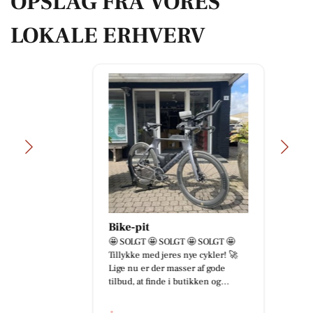
OPSLAG FRA VORES
LOKALE ERHVERV
Bike-pit
🤩 SOLGT 🤩 SOLGT 🤩 SOLGT 🤩
Tillykke med jeres nye cykler! 🚀
Lige nu er der masser af gode
tilbud, at finde i butikken og...