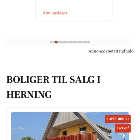
Åbn opslaget
Annoncørbetalt indhold
BOLIGER TIL SALG I
HERNING
1.695.000 kr
2
143 m