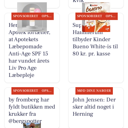
Kvik
SPONSORERET
OPSLAGSTAVLEN
SPONSORERET
OPSLAGSTAVLEN
Herning Løve
SuperBrugsen
Apotek fortæller,
Hammerum
at Apotekets
tilbyder Kinder
Læbepomade
Bueno White-is til
Anti-Age SPF 15
80 kr. pr. kasse
har vundet årets
Liv Pro Age
Læbepleje
SPONSORERET
OPSLAGSTAVLEN
MØD DINE NABOER
by fromberg har
John Jensen: Der
fyldt butikken med
sker altid noget i
krukker fra
Herning
@bergspotter