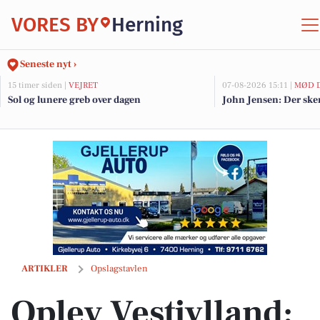
VORES BY
Herning
Seneste nyt ›
15 timer siden |
VEJRET
07-08-2026 15:11 |
MØD D
Sol og lunere greb over dagen
John Jensen: Der sker
Oplev Vestjylland: Claus guider til regionens skjulte perler og lokale
ARTIKLER
Opslagstavlen
Oplev Vestjylland: