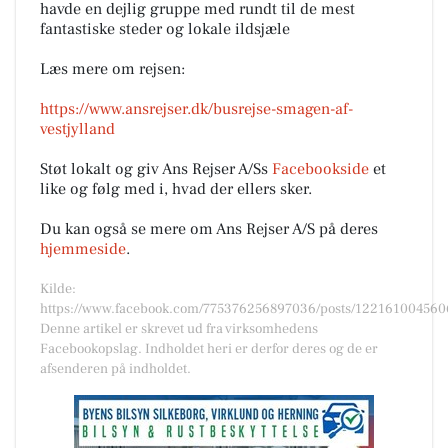
havde en dejlig gruppe med rundt til de mest
fantastiske steder og lokale ildsjæle
Læs mere om rejsen:
https://www.ansrejser.dk/busrejse-smagen-af-
vestjylland
Støt lokalt og giv Ans Rejser A/Ss
Facebookside
et
like og følg med i, hvad der ellers sker.
Du kan også se mere om Ans Rejser A/S på deres
hjemmeside
.
Kilde:
https://www.facebook.com/775376256897036/posts/12216100456
Denne artikel er skrevet ud fra virksomhedens
Facebookopslag. Indholdet heri er derfor deres og de er
afsenderen på indholdet.