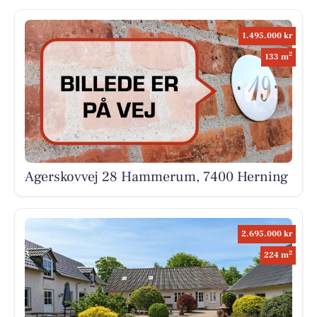
1.495.000 kr
2
133 m
Agerskovvej 28 Hammerum, 7400 Herning
2.695.000 kr
2
224 m