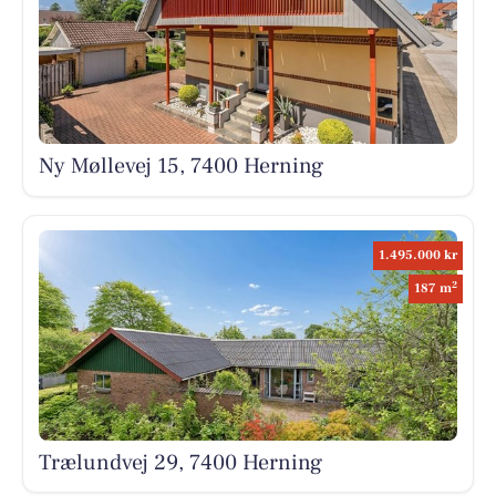
Ny Møllevej 15, 7400 Herning
1.495.000 kr
2
187 m
Trælundvej 29, 7400 Herning