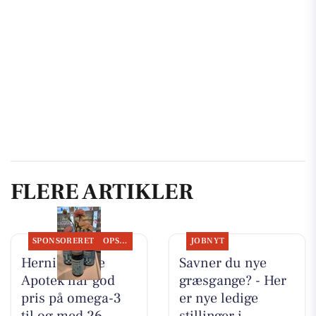
FLERE ARTIKLER
SPONSORERET
OPSLAGSTAVLEN
JOBNYT
Herning Løve
Savner du nye
Apotek har god
græsgange? - Her
pris på omega-3
er nye ledige