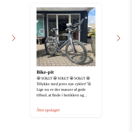
Bike-pit
🤩 SOLGT 🤩 SOLGT 🤩 SOLGT 🤩
Tillykke med jeres nye cykler! 🚀
Lige nu er der masser af gode
tilbud, at finde i butikken og...
Åbn opslaget