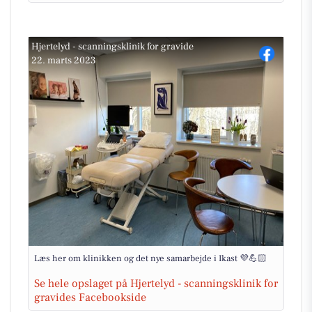
Hjertelyd - scanningsklinik for gravide
22. marts 2023
Læs her om klinikken og det nye samarbejde i Ikast 💜💪🏻
Se hele opslaget på Hjertelyd - scanningsklinik for
gravides Facebookside