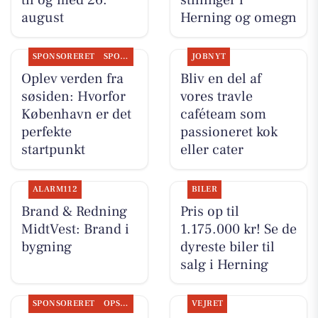
til og med 26.
stillinger i
august
Herning og omegn
SPONSORERET
SPONSORERET INDHOLD
JOBNYT
Oplev verden fra
Bliv en del af
søsiden: Hvorfor
vores travle
København er det
caféteam som
perfekte
passioneret kok
startpunkt
eller cater
ALARM112
BILER
Brand & Redning
Pris op til
MidtVest: Brand i
1.175.000 kr! Se de
bygning
dyreste biler til
salg i Herning
SPONSORERET
OPSLAGSTAVLEN
VEJRET