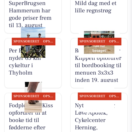
SuperBrugsen
Mild dag med et
Hammerum har
lille regnstrøg
gode priser frem
til 13. august
SPONSORERET
OPSLAGSTAVLEN
SPONSORERET
OPSLAGSTAVLEN
Per P. Cykler
Restaurant Under
nyder 65 km
Klippen opfordrer
cykeltur i
til bordbooking til
Thyholm
menuen 3x3x3
inden 19. august
SPONSORERET
OPSLAGSTAVLEN
SPONSORERET
OPSLAGSTAVLEN
Fodpleje ved Kiss
Nyt fra Herning
opfordrer til at
Løve Apotek,
booke tid til
Cykelcenter
fødderne efter
Herning,