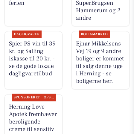
ferien
SuperBrugsen
Hammerum og 2
andre
DAGLIGVARER
BOLIGMARKED
Spier PS-vin til 39
Ejnar Mikkelsens
kr. og Salling
Vej 19 og 9 andre
iskasse til 20 kr. -
boliger er kommet
se de gode lokale
til salg denne uge
dagligvaretilbud
i Herning - se
boligerne her.
SPONSORERET
OPSLAGSTAVLEN
Herning Løve
Apotek fremhæver
beroligende
creme til sensitiv