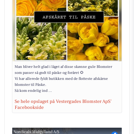
Man bliver helt glad i låget af disse skønne gule Blomster
som passer så godt til påske og foråret 🌻
Vi har allerede fyldt butikken med de flotteste afskårne
blomster til Påske.
Så kom endelig ind ...
Se hele opslaget på Vestergades Blomster ApS’
Facebookside
Nordicals Midtjylland A/S