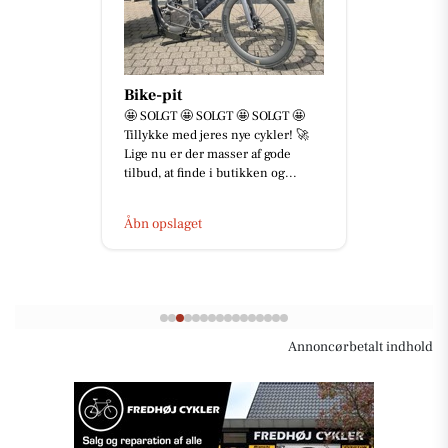
Bike-pit
🤩 SOLGT 🤩 SOLGT 🤩 SOLGT 🤩
Tillykke med jeres nye cykler! 🚀
Lige nu er der masser af gode
tilbud, at finde i butikken og...
Åbn opslaget
Annoncørbetalt indhold