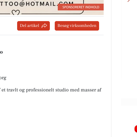
Del artikel
Besøg virksomheden
AutoFit A/S
🚚 Vi er flyttet! 🎉 Du kan nu finde
a
os i vores nye lokaler på: 📍
oo
Teglvænget 17, 7400 Herning Vi
ket
glæder os til at byde bå...
Åbn opslaget
borg
et travlt og professionelt studio med masser af