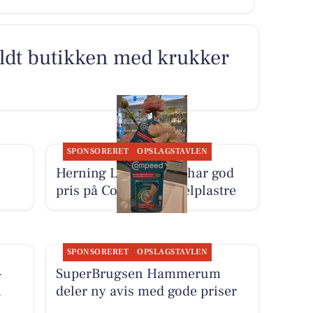
yldt butikken med krukker
SPONSORERET
OPSLAGSTAVLEN
Herning Løve Apotek har god
pris på Compeed vabelplastre
SPONSORERET
OPSLAGSTAVLEN
-
SuperBrugsen Hammerum
i
deler ny avis med gode priser