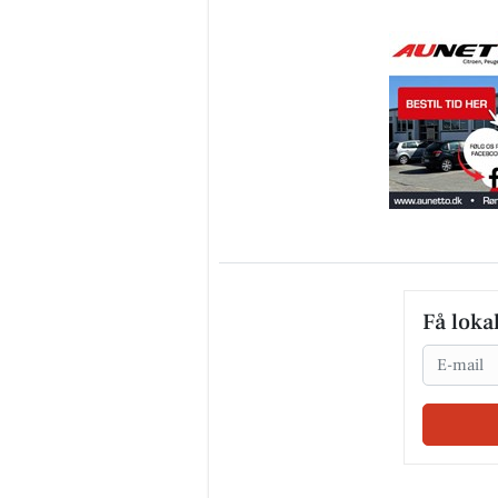
Få loka
Email