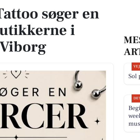
Tattoo søger en
butikkerne i
ME
 Viborg
AR
VE
Sol 
DE
Beg
wee
musi