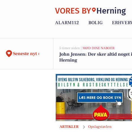
VORES BY
Herning
ALARM112
BOLIG
ERHVER
5 timer siden |
MØD DINE NABOER
Seneste nyt ›
John Jensen: Der sker altid noget 
Herning
Mr. & Mrs. Tattoo søger en piercer til 
ARTIKLER
Opslagstavlen