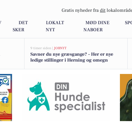
Gratis nyheder fra
dit
lokalområde
V
DET
LOKALT
MØD DINE
SP
SKER
NYT
NABOER
9 timer siden |
JOBNYT
i
Savner du nye græsgange? - Her er nye
ledige stillinger i Herning og omegn
butikkerne i Herning og Viborg