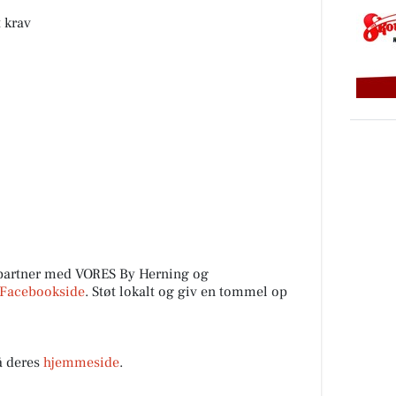
t krav
 partner med VORES By Herning og
Facebookside
. Støt lokalt og giv en tommel op
å deres
hjemmeside
.