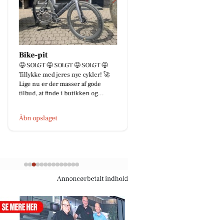
Bike-pit
Skousen Herning
🤩 SOLGT 🤩 SOLGT 🤩 SOLGT 🤩
💪 Ingen opgave er for 
Tillykke med jeres nye cykler! 🚀
ingen er for svær! 🚛
Lige nu er der masser af gode
Skousen Herning elske
tilbud, at finde i butikken og...
udfordring. Uanset om
lever...
Åbn opslaget
Åbn opslaget
Annoncørbetalt indhold