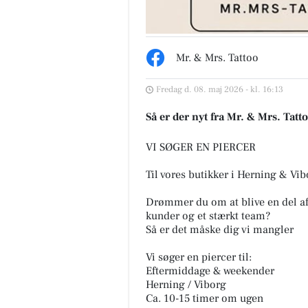
Mr. & Mrs. Tattoo
Herning Løve Apotek
Fredag d. 08. maj 2026 - kl. 16:13
GOD PRIS på Compeed
Vabelplastre 👣 Vabelplastre fr
Så er der nyt fra Mr. & Mrs. Tatt
Compeed fungerer gennem
hydrokolloidteknologien, hvil
betyder at pla...
VI SØGER EN PIERCER
Åbn opslaget
Til vores butikker i Herning & Vi
Drømmer du om at blive en del af 
kunder og et stærkt team?
Så er det måske dig vi mangler
Vi søger en piercer til:
Eftermiddage & weekender
Herning / Viborg
Ca. 10-15 timer om ugen