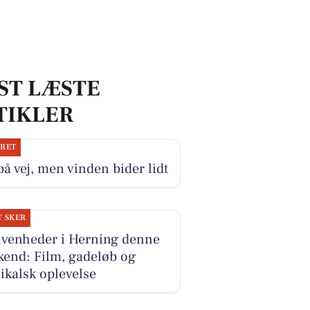
ST LÆSTE
TIKLER
JRET
på vej, men vinden bider lidt
T SKER
ivenheder i Herning denne
kend: Film, gadeløb og
kalsk oplevelse