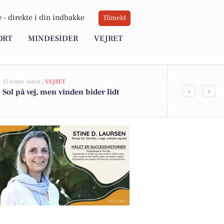
 -
direkte i din indbakke
Tilmeld
ORT
MINDESIDER
VEJRET
15 timer siden |
VEJRET
06-08-2026 14:00
‹
›
Sol på vej, men vinden bider lidt
SuperBrugs
duften af ny