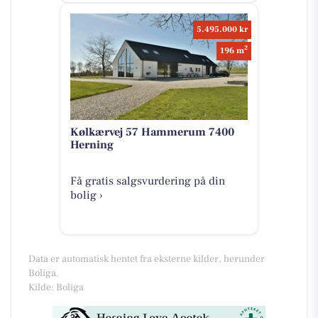
5.495.000 kr
2
196 m
Kølkærvej 57 Hammerum 7400
Herning
Få gratis salgsvurdering på din
bolig ›
Data er automatisk hentet fra eksterne kilder, herunder
Boliga.
Kilde: Boliga