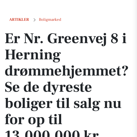
Er Nr. Greenvej 8 i Herning drømmehjemmet? Se de dyreste boliger til
ARTIKLER
Boligmarked
Er Nr. Greenvej 8 i
Herning
drømmehjemmet?
Se de dyreste
boliger til salg nu
for op til
13.000.000 kr