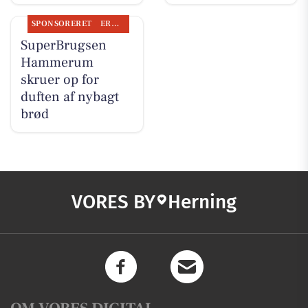
SPONSORERET
ERHVERV
SuperBrugsen
Hammerum
skruer op for
duften af nybagt
brød
VORES BY
Herning