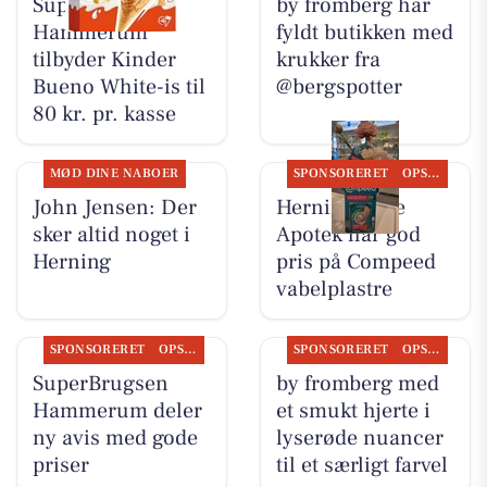
SuperBrugsen
by fromberg har
Hammerum
fyldt butikken med
tilbyder Kinder
krukker fra
Bueno White-is til
@bergspotter
80 kr. pr. kasse
MØD DINE NABOER
SPONSORERET
OPSLAGSTAVLEN
John Jensen: Der
Herning Løve
sker altid noget i
Apotek har god
Herning
pris på Compeed
vabelplastre
SPONSORERET
OPSLAGSTAVLEN
SPONSORERET
OPSLAGSTAVLEN
SuperBrugsen
by fromberg med
Hammerum deler
et smukt hjerte i
ny avis med gode
lyserøde nuancer
priser
til et særligt farvel