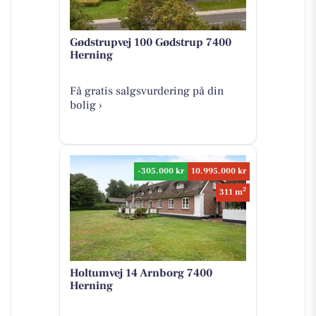
Gødstrupvej 100 Gødstrup 7400
Herning
Få gratis salgsvurdering på din
bolig ›
-305.000 kr
10.995.000 kr
2
311 m
Holtumvej 14 Arnborg 7400
Herning