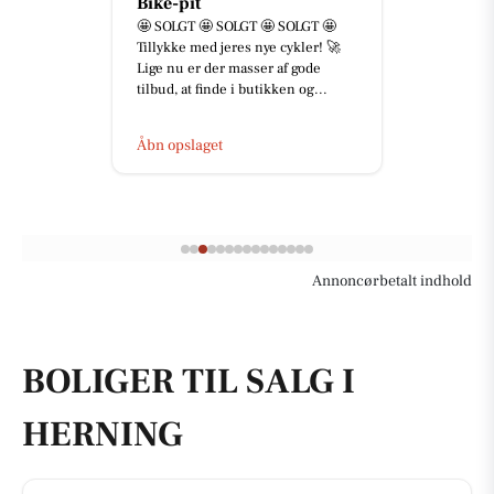
Skousen Herning

💪 Ingen opgave er for stor – og
🚀
ingen er for svær! 🚛🔧 Hos
Skousen Herning elsker vi en
udfordring. Uanset om det er
lever...
Åbn opslaget
Annoncørbetalt indhold
BOLIGER TIL SALG I
HERNING