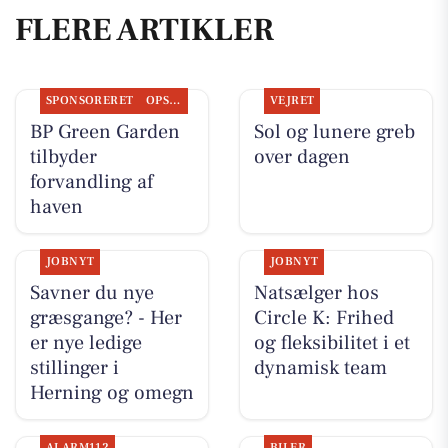
FLERE ARTIKLER
SPONSORERET
OPSLAGSTAVLEN
VEJRET
BP Green Garden
Sol og lunere greb
tilbyder
over dagen
forvandling af
haven
JOBNYT
JOBNYT
Savner du nye
Natsælger hos
græsgange? - Her
Circle K: Frihed
er nye ledige
og fleksibilitet i et
stillinger i
dynamisk team
Herning og omegn
ALARM112
BILER