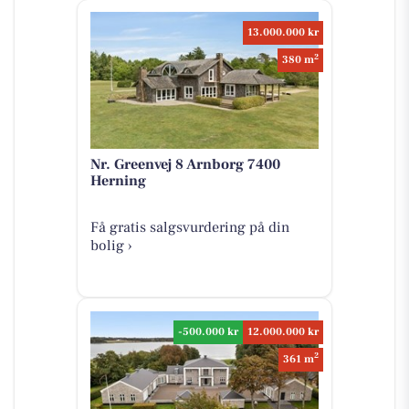
13.000.000 kr
2
380 m
Nr. Greenvej 8 Arnborg 7400
Herning
Få gratis salgsvurdering på din
bolig ›
-500.000 kr
12.000.000 kr
2
361 m