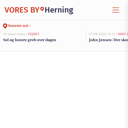
VORES BY
Herning
Seneste nyt ›
13 timer siden |
VEJRET
07-08-2026 15:11 |
MØD D
Sol og lunere greb over dagen
John Jensen: Der sker