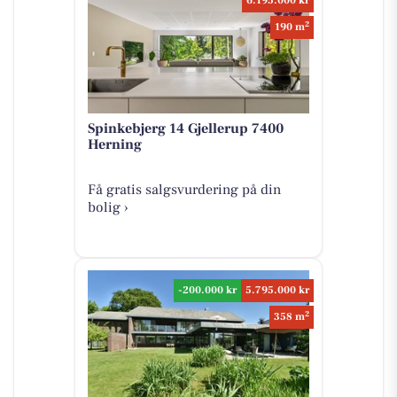
6.195.000 kr
2
190 m
Spinkebjerg 14 Gjellerup 7400
Herning
Få gratis salgsvurdering på din
bolig ›
-200.000 kr
5.795.000 kr
2
358 m