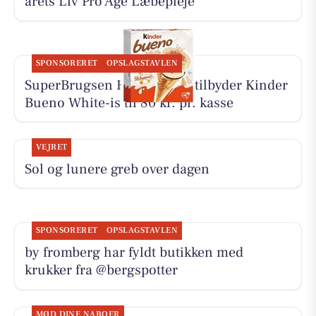
årets Liv Pro Age Læbepleje
SPONSORERET
OPSLAGSTAVLEN
SuperBrugsen Hammerum tilbyder Kinder
Bueno White-is til 80 kr. pr. kasse
VEJRET
Sol og lunere greb over dagen
SPONSORERET
OPSLAGSTAVLEN
by fromberg har fyldt butikken med
krukker fra @bergspotter
MØD DINE NABOER