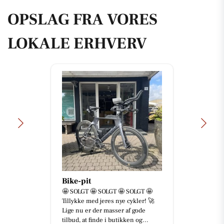
OPSLAG FRA VORES
LOKALE ERHVERV
Skousen Herning
💪 Ingen opgave er for stor – og
ingen er for svær! 🚛🔧 Hos
Skousen Herning elsker vi en
udfordring. Uanset om det er