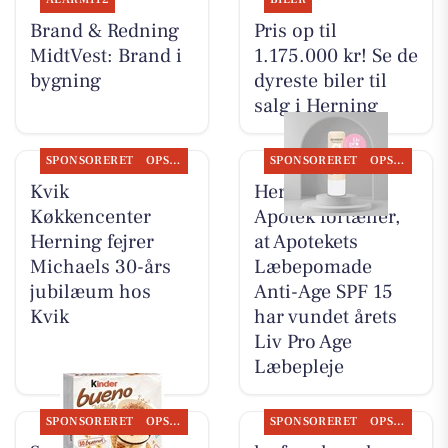
Brand & Redning
Pris op til
MidtVest: Brand i
1.175.000 kr! Se de
bygning
dyreste biler til
salg i Herning
SPONSORERET
OPSLAGSTAVLEN
SPONSORERET
OPSLAGSTAVLEN
Kvik
Herning Løve
Køkkencenter
Apotek fortæller,
Herning fejrer
at Apotekets
Michaels 30-års
Læbepomade
jubilæum hos
Anti-Age SPF 15
Kvik
har vundet årets
Liv Pro Age
Læbepleje
SPONSORERET
OPSLAGSTAVLEN
SPONSORERET
OPSLAGSTAVLEN