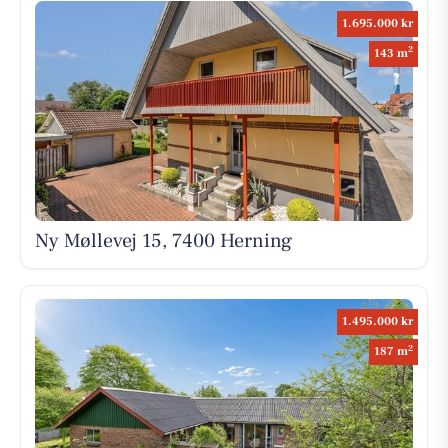
1.695.000 kr
2
143 m
Ny Møllevej 15, 7400 Herning
1.495.000 kr
2
187 m