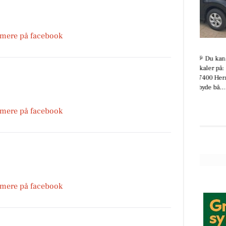
 mere på facebook
AutoFit A/S
ret i
🚚 Vi er flyttet! 🎉 Du kan nu finde
os i vores nye lokaler på: 📍
et
Teglvænget 17, 7400 Herning Vi
glæder os til at byde bå...
 mere på facebook
Åbn opslaget
 mere på facebook