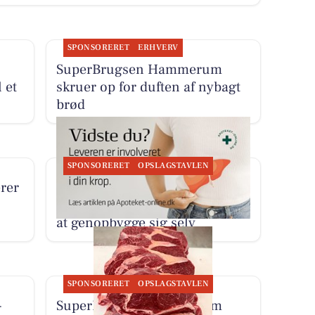
SPONSORERET
ERHVERV
SuperBrugsen Hammerum
 et
skruer op for duften af nybagt
brød
SPONSORERET
OPSLAGSTAVLEN
rer
Herning Løve Apotek deler
interview om leverens evne til
at genopbygge sig selv
SPONSORERET
OPSLAGSTAVLEN
-
SuperBrugsen Hammerum