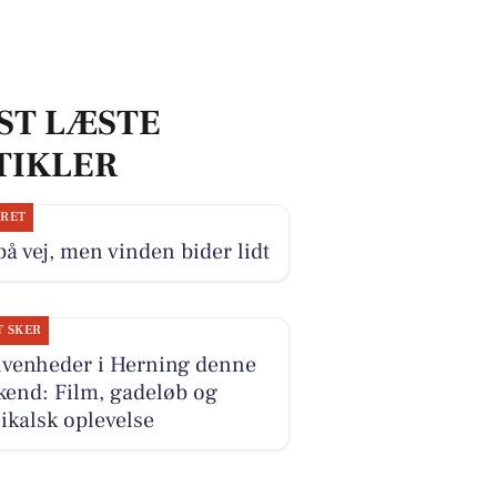
ST LÆSTE
TIKLER
JRET
på vej, men vinden bider lidt
T SKER
ivenheder i Herning denne
kend: Film, gadeløb og
kalsk oplevelse