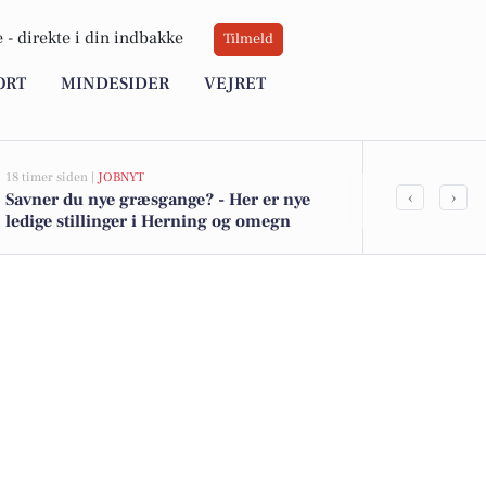
 -
direkte i din indbakke
Tilmeld
ORT
MINDESIDER
VEJRET
18 timer siden |
JOBNYT
20 timer siden |
‹
›
Savner du nye græsgange? - Her er nye
Natsælger ho
ledige stillinger i Herning og omegn
fleksibilitet