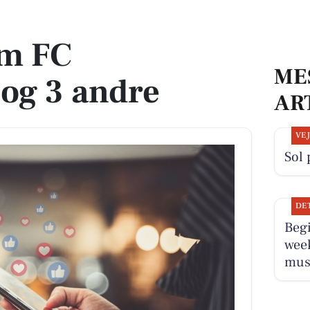
e
m FC
ME
 og 3 andre
AR
VE
Sol 
DE
Beg
wee
musi