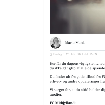
Marie Munk
Fredag d. 26. feb. 2021 - kl. 16:03
Her får du dagens vigtigste nyhede
du ikke går glip af alle de spænde
Du finder alt fra gode tilbud fra 
erhverv og andre opdateringer fra
Vi sørger for, at du altid holder d
medier.
FC Midtjylland: