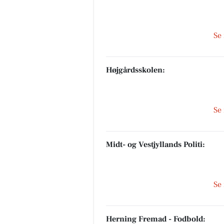
Se
Herning Løve Apotek
Vidste du, at leveren er involve
mere end 200 funktioner i din
Højgårdsskolen:
krop? Og at leveren – som nog
helt unikt – kan gendanne...
Se
Åbn opslaget
Midt- og Vestjyllands Politi:
Se
Herning Fremad - Fodbold: