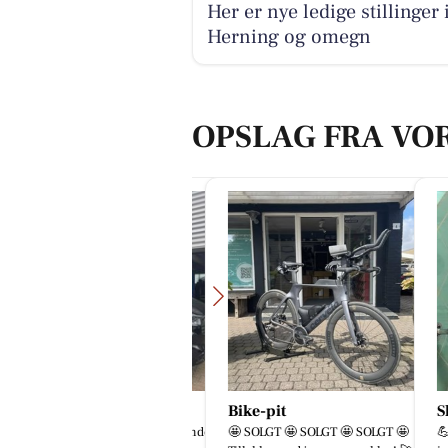
Her er nye ledige stillinger 
Herning og omegn
OPSLAG FRA VO
utoFit A/S
Bike-pit
Skous
 Vi er flyttet! 🎉 Du kan nu finde
🤩 SOLGT 🤩 SOLGT 🤩 SOLGT 🤩
💪 Inge