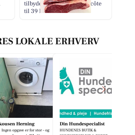
i
tilbyder brasiliansk entrecôte
til 39 kr.
RES LOKALE ERHVERV
en Herning
Din Hundespecialist
BP Green
n opgave er for stor – og
HUNDENES BUTIK &
🌿Skal hække