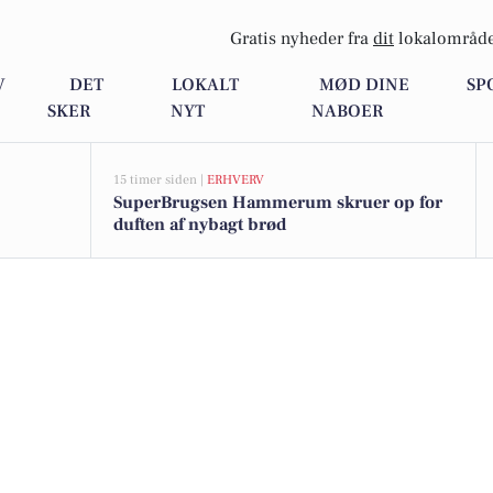
Gratis nyheder fra
dit
lokalområde
V
DET
LOKALT
MØD DINE
SP
SKER
NYT
NABOER
15 timer siden |
ERHVERV
SuperBrugsen Hammerum skruer op for
duften af nybagt brød