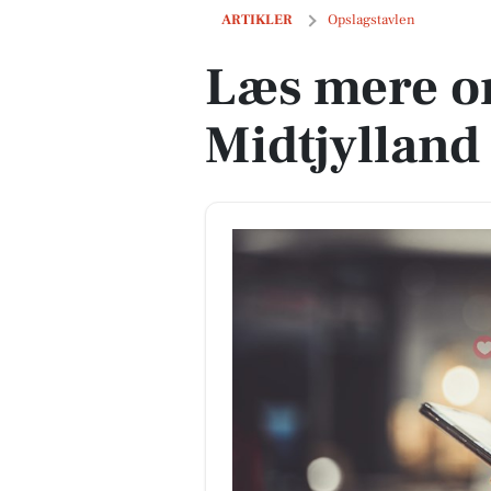
Læs mere om FC Midtjylland og 3 andr
ARTIKLER
Opslagstavlen
Læs mere o
Midtjylland