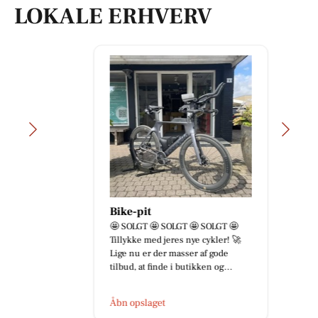
LOKALE ERHVERV
Bike-pit
🤩 SOLGT 🤩 SOLGT 🤩 SOLGT 🤩
Tillykke med jeres nye cykler! 🚀
Lige nu er der masser af gode
tilbud, at finde i butikken og...
Åbn opslaget