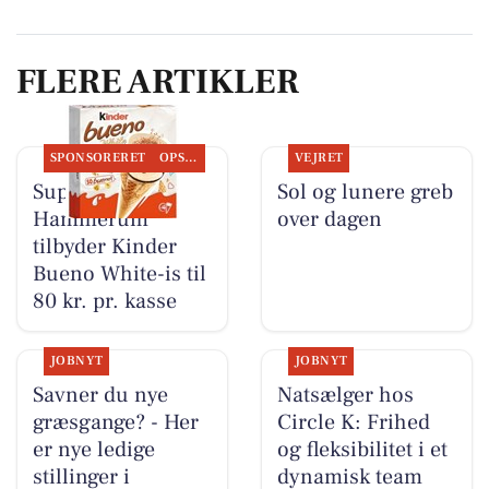
FLERE ARTIKLER
SPONSORERET
OPSLAGSTAVLEN
VEJRET
SuperBrugsen
Sol og lunere greb
Hammerum
over dagen
tilbyder Kinder
Bueno White-is til
80 kr. pr. kasse
JOBNYT
JOBNYT
Savner du nye
Natsælger hos
græsgange? - Her
Circle K: Frihed
er nye ledige
og fleksibilitet i et
stillinger i
dynamisk team