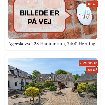
2
133 m
Agerskovvej 28 Hammerum, 7400 Herning
2.695.000 kr
2
224 m