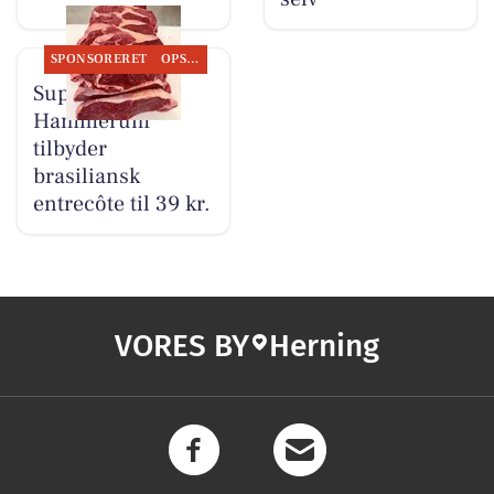
SPONSORERET
OPSLAGSTAVLEN
SuperBrugsen
Hammerum
tilbyder
brasiliansk
entrecôte til 39 kr.
VORES BY
Herning