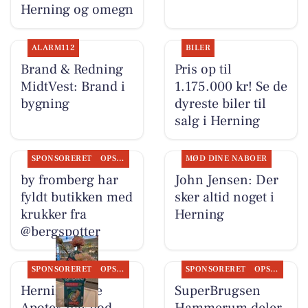
Herning og omegn
ALARM112
BILER
Brand & Redning
Pris op til
MidtVest: Brand i
1.175.000 kr! Se de
bygning
dyreste biler til
salg i Herning
SPONSORERET
OPSLAGSTAVLEN
MØD DINE NABOER
by fromberg har
John Jensen: Der
fyldt butikken med
sker altid noget i
krukker fra
Herning
@bergspotter
SPONSORERET
OPSLAGSTAVLEN
SPONSORERET
OPSLAGSTAVLEN
Herning Løve
SuperBrugsen
Apotek har god
Hammerum deler