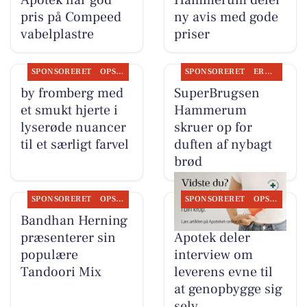
pris på Compeed
ny avis med gode
vabelplastre
priser
SPONSORERET
OPSLAGSTAVLEN
SPONSORERET
ERHVERV
by fromberg med
SuperBrugsen
et smukt hjerte i
Hammerum
lyserøde nuancer
skruer op for
til et særligt farvel
duften af nybagt
brød
SPONSORERET
OPSLAGSTAVLEN
SPONSORERET
OPSLAGSTAVLEN
Bandhan Herning
Herning Løve
præsenterer sin
Apotek deler
populære
interview om
Tandoori Mix
leverens evne til
at genopbygge sig
selv