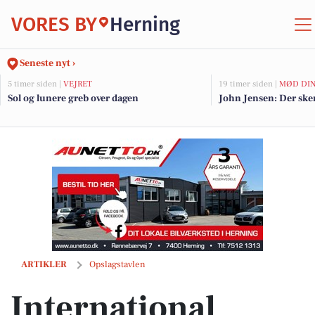
VORES BY
Herning
Seneste nyt ›
5 timer siden |
VEJRET
19 timer siden |
MØD DIN
Sol og lunere greb over dagen
John Jensen: Der sker
International stofskiftedag: Forstå vigtigheden af et balanceret stofs
ARTIKLER
Opslagstavlen
International