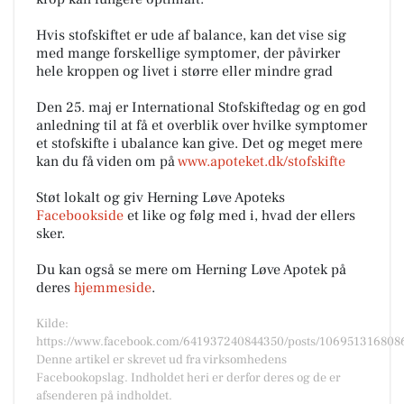
Hvis stofskiftet er ude af balance, kan det vise sig
med mange forskellige symptomer, der påvirker
hele kroppen og livet i større eller mindre grad
Den 25. maj er International Stofskiftedag og en god
anledning til at få et overblik over hvilke symptomer
et stofskifte i ubalance kan give. Det og meget mere
kan du få viden om på
www.apoteket.dk/stofskifte
Støt lokalt og giv Herning Løve Apoteks
Facebookside
et like og følg med i, hvad der ellers
sker.
Du kan også se mere om Herning Løve Apotek på
deres
hjemmeside
.
Kilde:
https://www.facebook.com/641937240844350/posts/106951316808
Denne artikel er skrevet ud fra virksomhedens
Facebookopslag. Indholdet heri er derfor deres og de er
afsenderen på indholdet.