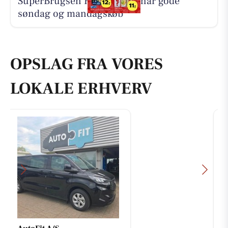
SuperBrugsen Hammerum har gode
søndag og mandagskøb
OPSLAG FRA VORES
LOKALE ERHVERV