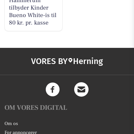
Hammerum
tilbyder Kinder
Bueno White-is til
80 kr. pr. kasse
VORES BY
Herning
OM VORES DIGITAL
Om os
For annoncører