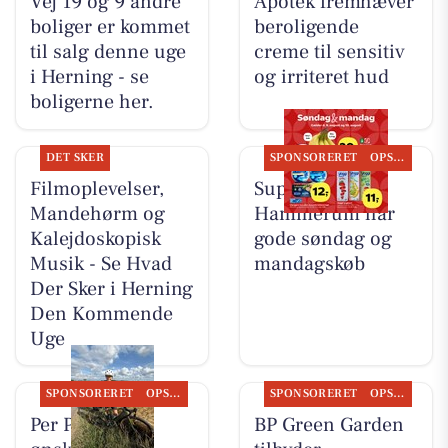
Vej 19 og 9 andre
Apotek fremhæver
boliger er kommet
beroligende
til salg denne uge
creme til sensitiv
i Herning - se
og irriteret hud
boligerne her.
DET SKER
SPONSORERET
OPSLAGSTAVLEN
Filmoplevelser,
SuperBrugsen
Mandehørm og
Hammerum har
Kalejdoskopisk
gode søndag og
Musik - Se Hvad
mandagskøb
Der Sker i Herning
Den Kommende
Uge
SPONSORERET
OPSLAGSTAVLEN
SPONSORERET
OPSLAGSTAVLEN
Per P. Cykler
BP Green Garden