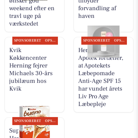
ønsker god
tilbyder
weekend efter en
forvandling af
travl uge på
haven
værkstedet
SPONSORERET
OPSLAGSTAVLEN
SPONSORERET
OPSLAGSTAVLEN
Kvik
Herning Løve
Køkkencenter
Apotek fortæller,
Herning fejrer
at Apotekets
Michaels 30-års
Læbepomade
jubilæum hos
Anti-Age SPF 15
Kvik
har vundet årets
Liv Pro Age
Læbepleje
SPONSORERET
OPSLAGSTAVLEN
SuperBrugsen