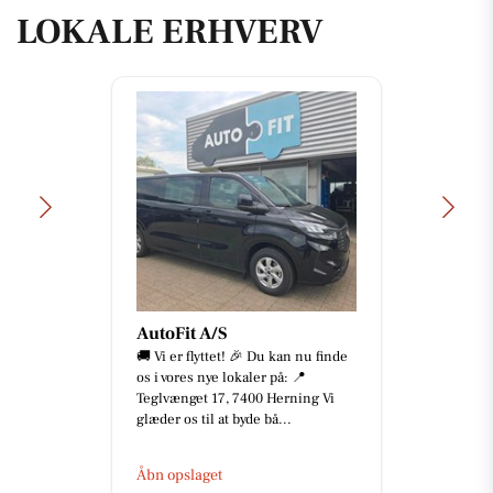
LOKALE ERHVERV
Bike-pit
🤩 SOLGT 🤩 SOLGT 🤩 SOLGT 🤩
Tillykke med jeres nye cykler! 🚀
Lige nu er der masser af gode
tilbud, at finde i butikken og...
Åbn opslaget