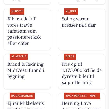
JOBNYT
VEJRET
Bliv en del af
Sol og varme
vores travle
presser på i dag
caféteam som
passioneret kok
eller cater
ALARM112
BILER
Brand & Redning
Pris op til
MidtVest: Brand i
1.175.000 kr! Se de
bygning
dyreste biler til
salg i Herning
BOLIGMARKED
SPONSORERET
OPSLAGSTAVLEN
Ejnar Mikkelsens
Herning Løve