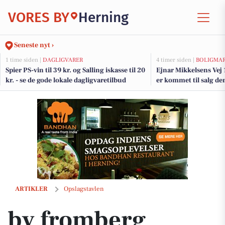
VORES BY
Herning
Seneste nyt ›
1 time siden |
DAGLIGVARER
4 timer siden |
BOLIGMA
Spier PS-vin til 39 kr. og Salling iskasse til 20
Ejnar Mikkelsens Vej 
kr. - se de gode lokale dagligvaretilbud
er kommet til salg de
boligerne her.
by fromberg binder blomster til Mors dag
ARTIKLER
Opslagstavlen
by fromberg