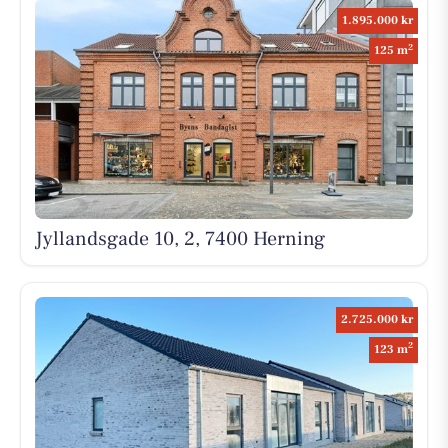
1.895.000 kr
2
125 m
Jyllandsgade 10, 2, 7400 Herning
2.725.000 kr
2
123 m