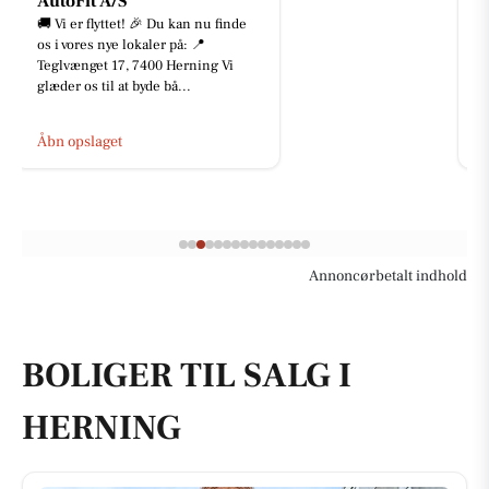
Bike-pit
🤩 SOLGT 🤩 SOLGT 🤩 SOLGT 🤩
Tillykke med jeres nye cykler! 🚀
Lige nu er der masser af gode
tilbud, at finde i butikken og...
Åbn opslaget
Annoncørbetalt indhold
BOLIGER TIL SALG I
HERNING