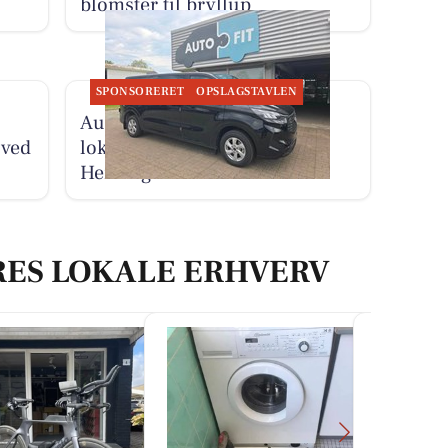
blomster til bryllup
SPONSORERET
OPSLAGSTAVLEN
AutoFit A/S er flyttet til nye
 ved
lokaler på Teglvænget 17 i
Herning
RES LOKALE ERHVERV