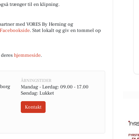
gså trænger til en klipning.
partner med VORES By Herning og
AutoFit A/S
Facebookside
. Støt lokalt og giv en tommel op
på
🚚 Vi er flyttet! 🎉 Du kan nu finde
os i vores nye lokaler på: 📍
Teglvænget 17, 7400 Herning Vi
glæder os til at byde bå...
 deres
hjemmeside
.
Åbn opslaget
ÅBNINGSTIDER
keborg
Mandag - Lørdag: 09.00 - 17.00
Søndag: Lukket
Kontakt