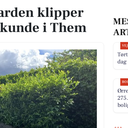
arden klipper
ME
 kunde i Them
AR
VE
Tørt
dag
BO
Ørre
275.
boli