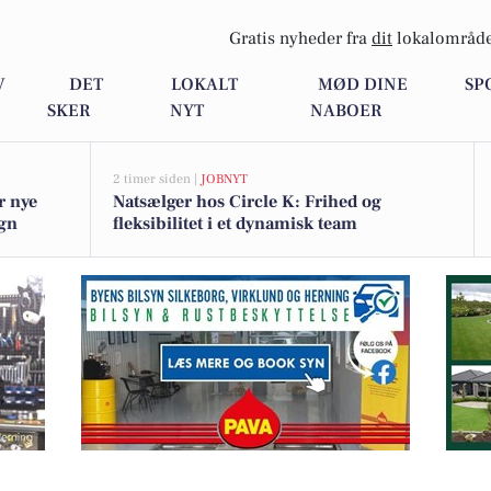
Gratis nyheder fra
dit
lokalområde
V
DET
LOKALT
MØD DINE
SP
SKER
NYT
NABOER
2 timer siden |
JOBNYT
r nye
Natsælger hos Circle K: Frihed og
egn
fleksibilitet i et dynamisk team
kunde i Them