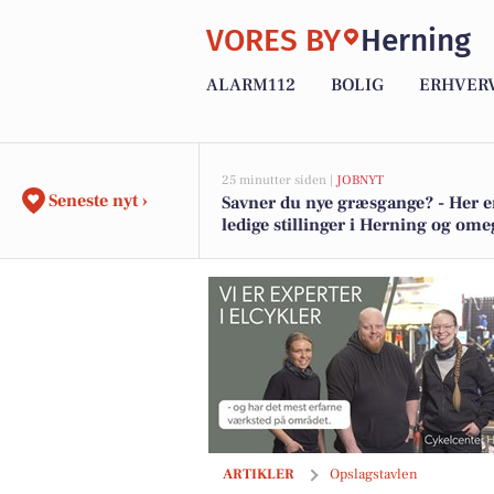
VORES BY
Herning
ALARM112
BOLIG
ERHVER
25 minutter siden |
JOBNYT
Seneste nyt ›
Savner du nye græsgange? - Her e
ledige stillinger i Herning og om
BP Green Garden klipper hæk hos ny 
ARTIKLER
Opslagstavlen