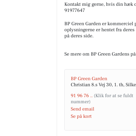
Kontakt mig gerne, hvis din hæk o
91977647
BP Green Garden er kommerciel 
Herning Løve Apotek
oplysningerne er hentet fra deres
Dræber effektivt lus og og æg 
på deres side.
kun 15 minutter!
Se mere om BP Green Gardens på
Åbn opslaget
BP Green Garden
Christian 8.s Vej 30, 1. th, Sil
91 96 76 ..
Send email
Se på kort