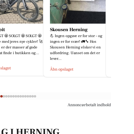
en Herning
Din Hundespecialist
BP Green
n opgave er for stor – og
HUNDENES BUTIK &
🌿Skal hække
r for svær! 🚛🔧 Hos
FODERSPECIALIST Uddannet
os på 91 96 
 Herning elsker vi en
hundefrisør og sikker behandling.
besked.🌿
ing. Uanset om det er
Hundenes bedste sundhedsklinik.
Det sikre valg, ...
Åbn opslage
slaget
Åbn opslaget
Annoncørbetalt indhold
LG I HERNING