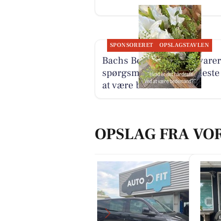
SPONSORERET
OPSLAGSTAVLEN
Bachs Begravelser besvarer
spørgsmål om det hårdeste
at være bedemand
OPSLAG FRA VO