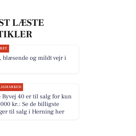
ST LÆSTE
TIKLER
JRET
, blæsende og mildt vejr i
LIGMARKED
 Byvej 40 er til salg for kun
000 kr.: Se de billigste
ger til salg i Herning her