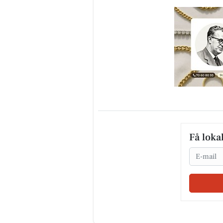
Få loka
Email