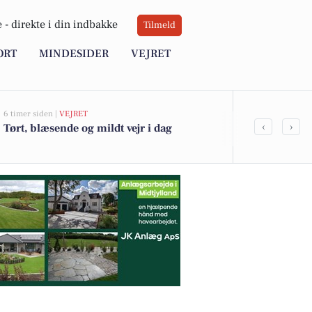
 -
direkte i din indbakke
Tilmeld
ORT
MINDESIDER
VEJRET
6 timer siden |
VEJRET
22 timer siden |
‹
›
Tørt, blæsende og mildt vejr i dag
Top 6 over dy
Herning. Pri