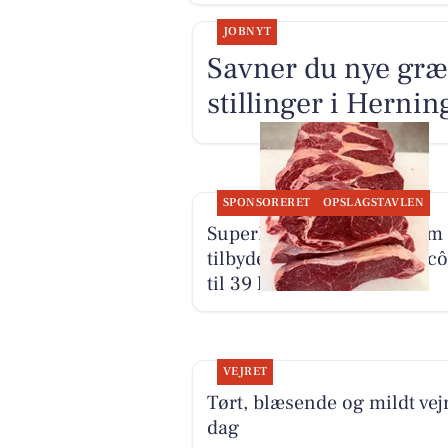
JOBNYT
Savner du nye græ
stillinger i Herni
SPONSORERET
OPSLAGSTAVLEN
SuperBrugsen Hammerum
tilbyder brasiliansk entrecô
til 39 kr.
VEJRET
Tørt, blæsende og mildt vejr
dag