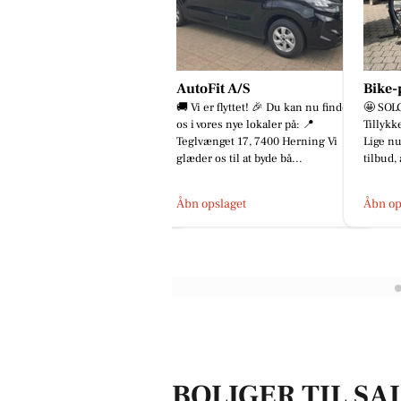
utoFit A/S
Bike-pit
Skous
 Vi er flyttet! 🎉 Du kan nu finde
🤩 SOLGT 🤩 SOLGT 🤩 SOLGT 🤩
💪 Inge
 i vores nye lokaler på: 📍
Tillykke med jeres nye cykler! 🚀
ingen e
glvænget 17, 7400 Herning Vi
Lige nu er der masser af gode
Skousen
æder os til at byde bå...
tilbud, at finde i butikken og...
udfordr
lever...
bn opslaget
Åbn opslaget
Åbn op
BOLIGER TIL SA