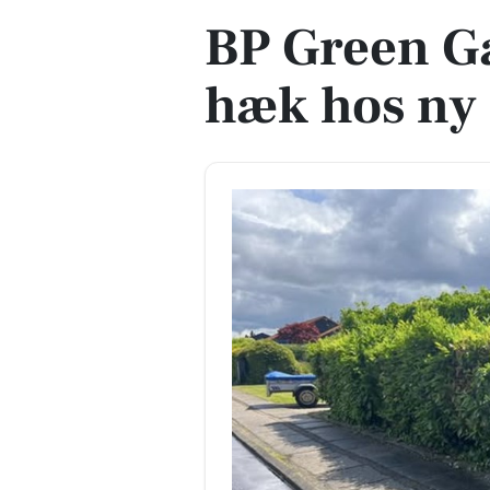
BP Green G
hæk hos ny