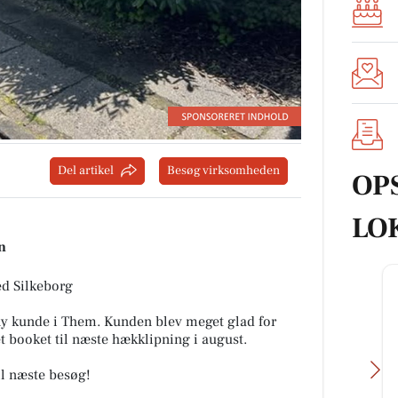
Del artikel
Besøg virksomheden
OP
LO
n
ed Silkeborg
 ny kunde i Them. Kunden blev meget glad for
vet booket til næste hækklipning i august.
til næste besøg!