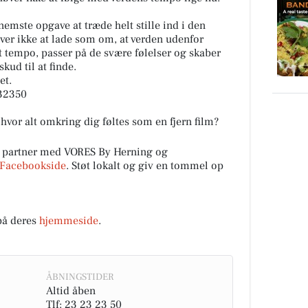
emste opgave at træde helt stille ind i den
er ikke at lade som om, at verden udenfor
dit tempo, passer på de svære følelser og skaber
kud til at finde.
et.
232350
 hvor alt omkring dig føltes som en fjern film?
l partner med VORES By Herning og
Facebookside
. Støt lokalt og giv en tommel op
på deres
hjemmeside
.
ÅBNINGSTIDER
Altid åben
Tlf: 23 23 23 50