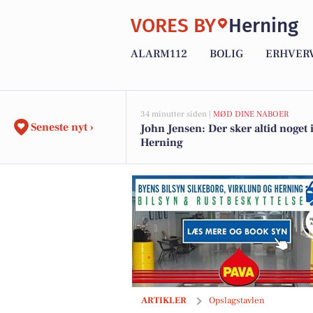
VORES BY
Herning
ALARM112
BOLIG
ERHVER
34 minutter siden |
MØD DINE NABOER
Seneste nyt ›
John Jensen: Der sker altid noget 
Herning
Bachs Begravelser tager det i dit tempo
ARTIKLER
Opslagstavlen