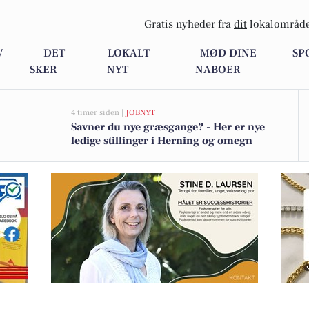
Gratis nyheder fra
dit
lokalområde
V
DET
LOKALT
MØD DINE
SP
SKER
NYT
NABOER
4 timer siden |
JOBNYT
i
Savner du nye græsgange? - Her er nye
ledige stillinger i Herning og omegn
 og skaber overblik