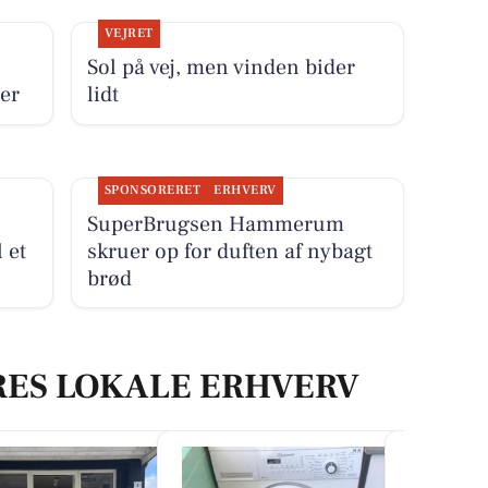
VEJRET
Sol på vej, men vinden bider
er
lidt
SPONSORERET
ERHVERV
SuperBrugsen Hammerum
 et
skruer op for duften af nybagt
brød
RES LOKALE ERHVERV