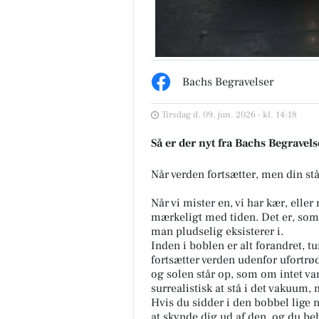
Herning Løve Apotek
Bachs Begravelser
GOD PRIS på Compeed
Vabelplastre 👣 Vabelplastre fr
Tirsdag d. 09. jun. 2026 - kl. 14:18
Compeed fungerer gennem
hydrokolloidteknologien, hvil
Så er der nyt fra Bachs Begravels
betyder at pla...
Når verden fortsætter, men din står
Åbn opslaget
Når vi mister en, vi har kær, elle
mærkeligt med tiden. Det er, som
man pludselig eksisterer i.
Inden i boblen er alt forandret, t
fortsætter verden udenfor ufortrød
og solen står op, som om intet va
surrealistisk at stå i det vakuum
Hvis du sidder i den bobbel lige n
at skynde dig ud af den, og du be