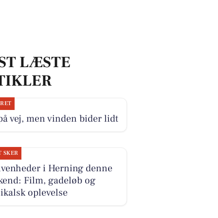
ST LÆSTE
TIKLER
JRET
på vej, men vinden bider lidt
T SKER
ivenheder i Herning denne
kend: Film, gadeløb og
kalsk oplevelse