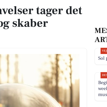
velser tager det
 og skaber
ME
AR
VE
Sol 
DE
Beg
wee
musi