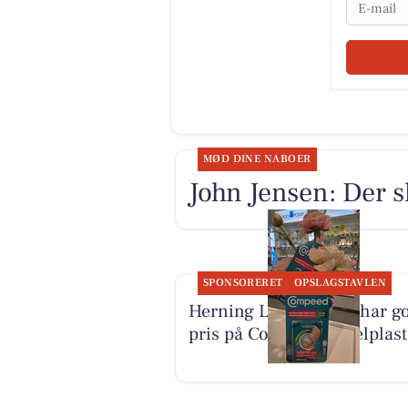
Email
MØD DINE NABOER
John Jensen: Der s
SPONSORERET
OPSLAGSTAVLEN
Herning Løve Apotek har g
pris på Compeed vabelplast