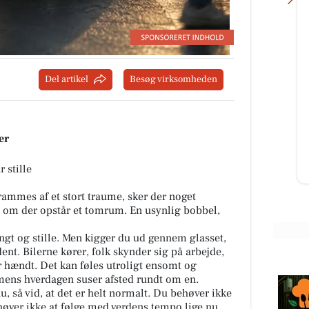
AutoFit A/S
Del artikel
Besøg virksomheden
🚚 Vi er flyttet! 🎉 Du kan nu finde
a
os i vores nye lokaler på: 📍
Teglvænget 17, 7400 Herning Vi
ket
glæder os til at byde bå...
er
Åbn opslaget
 stille
r rammes af et stort traume, sker der noget
 om der opstår et tomrum. En usynlig bobbel,
ungt og stille. Men kigger du ud gennem glasset,
ent. Bilerne kører, folk skynder sig på arbejde,
r hændt. Det kan føles utroligt ensomt og
, mens hverdagen suser afsted rundt om en.
u, så vid, at det er helt normalt. Du behøver ikke
høver ikke at følge med verdens tempo lige nu.