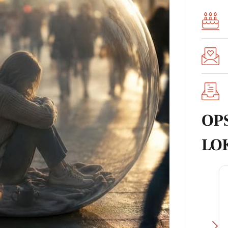
OP
LO