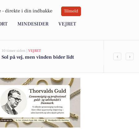
 -
direkte i din indbakke
Tilmeld
ORT
MINDESIDER
VEJRET
10 timer siden |
VEJRET
06-08-2026 14:00
‹
›
Sol på vej, men vinden bider lidt
SuperBrugs
duften af ny