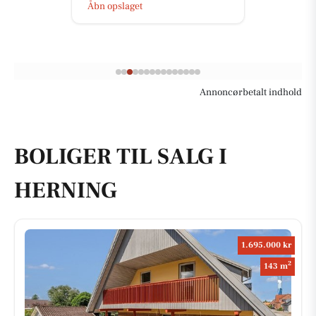
Åbn opslaget
Annoncørbetalt indhold
BOLIGER TIL SALG I
HERNING
1.695.000 kr
2
143 m