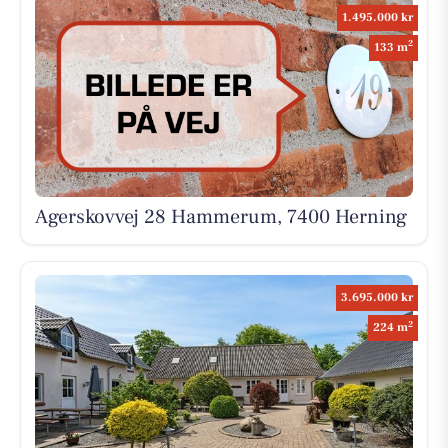
1.495.000 kr
2
133 m
Agerskovvej 28 Hammerum, 7400 Herning
3.695.000 kr
2
224 m