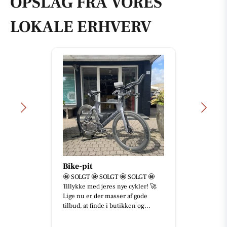
OPSLAG FRA VORES
LOKALE ERHVERV
Bike-pit
🤩 SOLGT 🤩 SOLGT 🤩 SOLGT 🤩
Tillykke med jeres nye cykler! 🚀
Lige nu er der masser af gode
tilbud, at finde i butikken og...