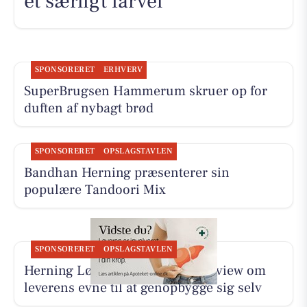
et særligt farvel
SPONSORERET
ERHVERV
SuperBrugsen Hammerum skruer op for
duften af nybagt brød
SPONSORERET
OPSLAGSTAVLEN
Bandhan Herning præsenterer sin
populære Tandoori Mix
SPONSORERET
OPSLAGSTAVLEN
Herning Løve Apotek deler interview om
leverens evne til at genopbygge sig selv