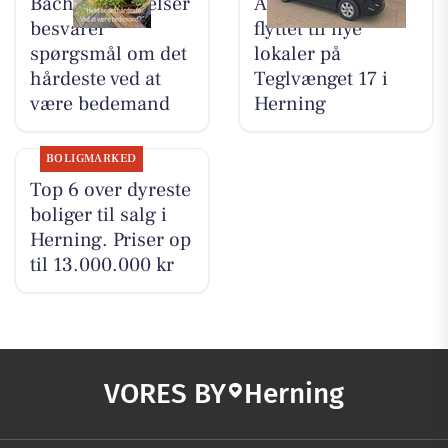
Bachs Begravelser
AutoFit A/S er
besvarer
flyttet til nye
spørgsmål om det
lokaler på
hårdeste ved at
Teglvænget 17 i
være bedemand
Herning
BOLIGMARKED
Top 6 over dyreste
boliger til salg i
Herning. Priser op
til 13.000.000 kr
VORES BY
Herning