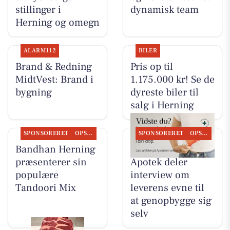
stillinger i
dynamisk team
Herning og omegn
ALARM112
BILER
Brand & Redning
Pris op til
MidtVest: Brand i
1.175.000 kr! Se de
bygning
dyreste biler til
salg i Herning
SPONSORERET
OPSLAGSTAVLEN
SPONSORERET
OPSLAGSTAVLEN
Bandhan Herning
Herning Løve
præsenterer sin
Apotek deler
populære
interview om
Tandoori Mix
leverens evne til
at genopbygge sig
selv