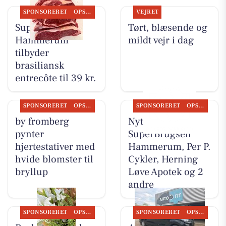
SPONSORERET
OPSLAGSTAVLEN
VEJRET
SuperBrugsen
Tørt, blæsende og
Hammerum
mildt vejr i dag
tilbyder
brasiliansk
entrecôte til 39 kr.
SPONSORERET
OPSLAGSTAVLEN
SPONSORERET
OPSLAGSTAVLEN
by fromberg
Nyt fra
pynter
SuperBrugsen
hjertestativer med
Hammerum, Per P.
hvide blomster til
Cykler, Herning
bryllup
Løve Apotek og 2
andre
SPONSORERET
OPSLAGSTAVLEN
SPONSORERET
OPSLAGSTAVLEN