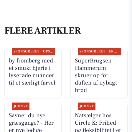
FLERE ARTIKLER
SPONSORERET
OPSLAGSTAVLEN
SPONSORERET
ERHVERV
by fromberg med
SuperBrugsen
et smukt hjerte i
Hammerum
lyserøde nuancer
skruer op for
til et særligt farvel
duften af nybagt
brød
JOBNYT
JOBNYT
Savner du nye
Natsælger hos
græsgange? - Her
Circle K: Frihed
er nye ledige
og fleksibilitet i et