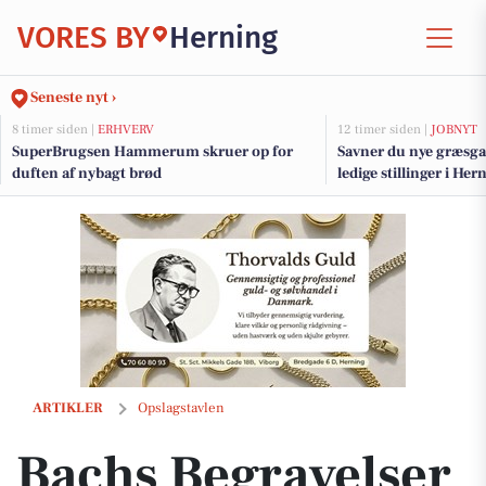
VORES BY
Herning
Seneste nyt ›
8 timer siden |
ERHVERV
12 timer siden |
JOBNYT
SuperBrugsen Hammerum skruer op for
Savner du nye græsga
duften af nybagt brød
ledige stillinger i H
Bachs Begravelser deler råd om børns deltagelse i begravelser
ARTIKLER
Opslagstavlen
Bachs Begravelser