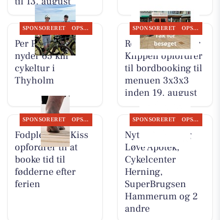
til 13. august
SPONSORERET
OPSLAGSTAVLEN
SPONSORERET
OPSLAGSTAVLEN
Per P. Cykler
Restaurant Under
nyder 65 km
Klippen opfordrer
cykeltur i
til bordbooking til
Thyholm
menuen 3x3x3
inden 19. august
SPONSORERET
OPSLAGSTAVLEN
SPONSORERET
OPSLAGSTAVLEN
Fodpleje ved Kiss
Nyt fra Herning
opfordrer til at
Løve Apotek,
booke tid til
Cykelcenter
fødderne efter
Herning,
ferien
SuperBrugsen
Hammerum og 2
andre