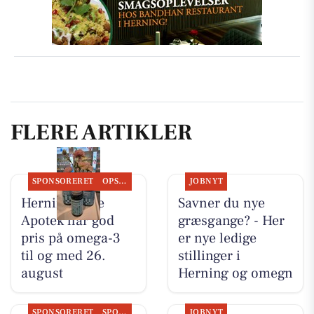
FLERE ARTIKLER
SPONSORERET
OPSLAGSTAVLEN
JOBNYT
Herning Løve
Savner du nye
Apotek har god
græsgange? - Her
pris på omega-3
er nye ledige
til og med 26.
stillinger i
august
Herning og omegn
SPONSORERET
SPONSORERET INDHOLD
JOBNYT