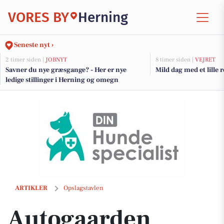
VORES BY
Herning
Seneste nyt ›
2 timer siden |
JOBNYT
8 timer siden |
VEJRET
Savner du nye græsgange? - Her er nye
Mild dag med et lille 
ledige stillinger i Herning og omegn
Autogaarden Herning opfordrer til airconditionservice før forårskøre
ARTIKLER
Opslagstavlen
Autogaarden