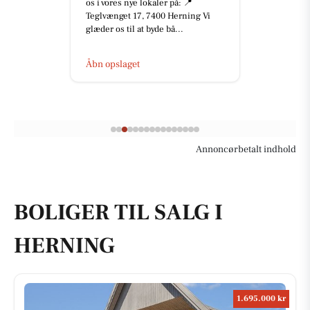
Tillykke med jeres nye cykler! 🚀
Lige nu er der masser af gode
tilbud, at finde i butikken og...
Åbn opslaget
Annoncørbetalt indhold
BOLIGER TIL SALG I
HERNING
1.695.000 kr