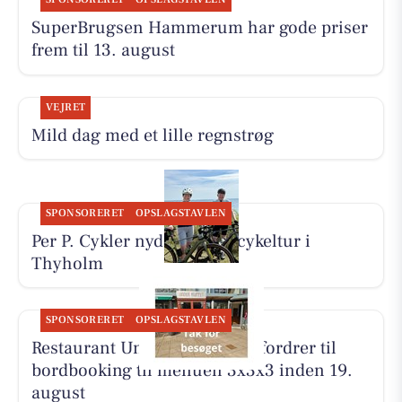
SuperBrugsen Hammerum har gode priser
frem til 13. august
VEJRET
Mild dag med et lille regnstrøg
SPONSORERET
OPSLAGSTAVLEN
Per P. Cykler nyder 65 km cykeltur i
Thyholm
SPONSORERET
OPSLAGSTAVLEN
Restaurant Under Klippen opfordrer til
bordbooking til menuen 3x3x3 inden 19.
august