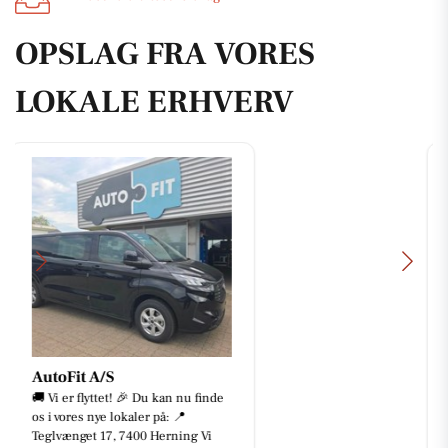
OPSLAG FRA VORES
LOKALE ERHVERV
Bike-pit
🤩 SOLGT 🤩 SOLGT 🤩 SOLGT 🤩
Tillykke med jeres nye cykler! 🚀
Lige nu er der masser af gode