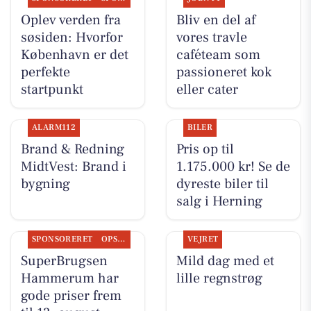
Oplev verden fra
Bliv en del af
søsiden: Hvorfor
vores travle
København er det
caféteam som
perfekte
passioneret kok
startpunkt
eller cater
ALARM112
BILER
Brand & Redning
Pris op til
MidtVest: Brand i
1.175.000 kr! Se de
bygning
dyreste biler til
salg i Herning
SPONSORERET
OPSLAGSTAVLEN
VEJRET
SuperBrugsen
Mild dag med et
Hammerum har
lille regnstrøg
gode priser frem