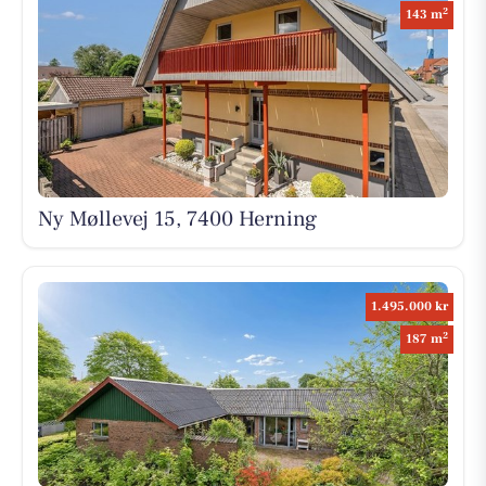
2
143 m
Ny Møllevej 15, 7400 Herning
1.495.000 kr
2
187 m