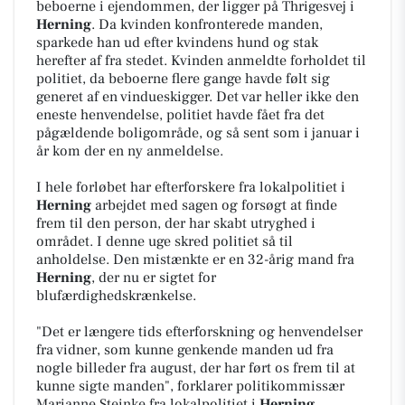
beboerne i ejendommen, der ligger på Thrigesvej i
Herning
. Da kvinden konfronterede manden,
sparkede han ud efter kvindens hund og stak
herefter af fra stedet. Kvinden anmeldte forholdet til
politiet, da beboerne flere gange havde følt sig
generet af en vindueskigger. Det var heller ikke den
eneste henvendelse, politiet havde fået fra det
pågældende boligområde, og så sent som i januar i
år kom der en ny anmeldelse.
I hele forløbet har efterforskere fra lokalpolitiet i
Herning
arbejdet med sagen og forsøgt at finde
frem til den person, der har skabt utryghed i
området. I denne uge skred politiet så til
anholdelse. Den mistænkte er en 32-årig mand fra
Herning
, der nu er sigtet for
blufærdighedskrænkelse.
"Det er længere tids efterforskning og henvendelser
fra vidner, som kunne genkende manden ud fra
nogle billeder fra august, der har ført os frem til at
kunne sigte manden", forklarer politikommissær
Marianne Steinke fra lokalpolitiet i
Herning
.