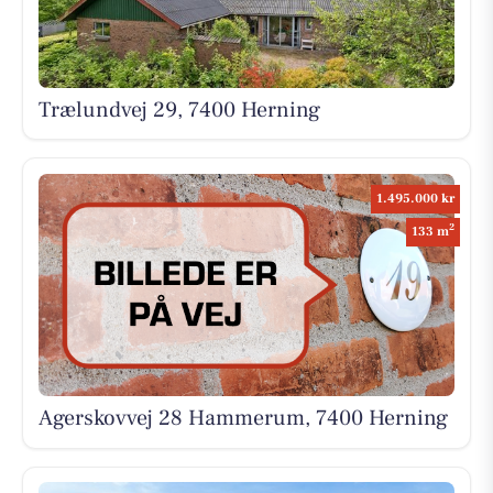
Trælundvej 29, 7400 Herning
1.495.000 kr
2
133 m
Agerskovvej 28 Hammerum, 7400 Herning