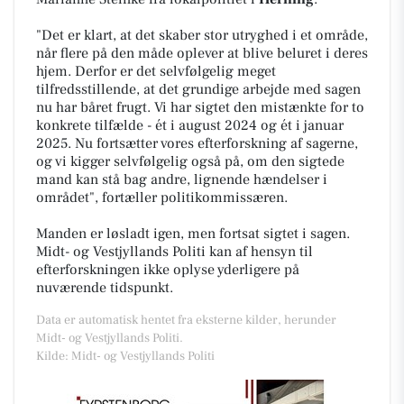
"Det er klart, at det skaber stor utryghed i et område,
når flere på den måde oplever at blive beluret i deres
hjem. Derfor er det selvfølgelig meget
tilfredsstillende, at det grundige arbejde med sagen
nu har båret frugt. Vi har sigtet den mistænkte for to
konkrete tilfælde - ét i august 2024 og ét i januar
2025. Nu fortsætter vores efterforskning af sagerne,
og vi kigger selvfølgelig også på, om den sigtede
mand kan stå bag andre, lignende hændelser i
området", fortæller politikommissæren.
Manden er løsladt igen, men fortsat sigtet i sagen.
Midt- og Vestjyllands Politi kan af hensyn til
efterforskningen ikke oplyse yderligere på
nuværende tidspunkt.
Data er automatisk hentet fra eksterne kilder, herunder
Midt- og Vestjyllands Politi.
Kilde: Midt- og Vestjyllands Politi