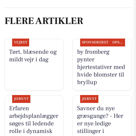
FLERE ARTIKLER
VEJRET
SPONSORERET
OPSLAGSTAVLEN
Tørt, blæsende og
by fromberg
mildt vejr i dag
pynter
hjertestativer med
hvide blomster til
bryllup
JOBNYT
JOBNYT
Erfaren
Savner du nye
arbejdsplanlægger
græsgange? - Her
søges til ledende
er nye ledige
rolle i dynamisk
stillinger i