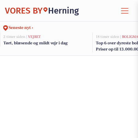
VORES BY
Herning
Seneste nyt ›
2 timer siden |
VEJRET
18 timer siden |
BOLIGM
Tørt, blæsende og mildt vejr i dag
Top 6 over dyreste boli
Priser op til 13.000.0