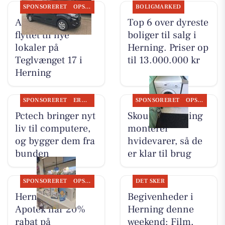
SPONSORERET
OPSLAGSTAVLEN
BOLIGMARKED
AutoFit A/S er
Top 6 over dyreste
flyttet til nye
boliger til salg i
lokaler på
Herning. Priser op
Teglvænget 17 i
til 13.000.000 kr
Herning
SPONSORERET
ERHVERV
SPONSORERET
OPSLAGSTAVLEN
Pctech bringer nyt
Skousen Herning
liv til computere,
monterer
og bygger dem fra
hvidevarer, så de
bunden
er klar til brug
SPONSORERET
OPSLAGSTAVLEN
DET SKER
Herning Løve
Begivenheder i
Apotek har 20%
Herning denne
rabat på
weekend: Film,