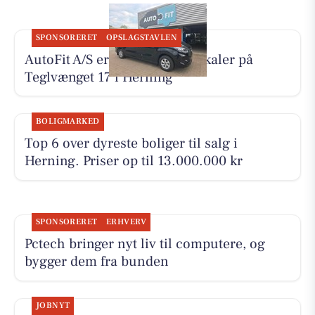
SPONSORERET
OPSLAGSTAVLEN
AutoFit A/S er flyttet til nye lokaler på
Teglvænget 17 i Herning
BOLIGMARKED
Top 6 over dyreste boliger til salg i
Herning. Priser op til 13.000.000 kr
SPONSORERET
ERHVERV
Pctech bringer nyt liv til computere, og
bygger dem fra bunden
JOBNYT