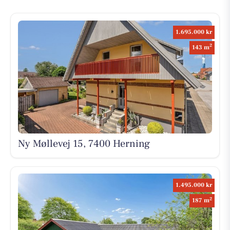
1.695.000 kr
2
143 m
Ny Møllevej 15, 7400 Herning
1.495.000 kr
2
187 m