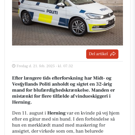
Del artikel
Fredag d. 21. feb. 2025 - kl. 07:32
Efter længere tids efterforskning har Midt- og
Vestjyllands Politi anholdt og sigtet en 32-årig
mand for blufærdighedskrænkelse. Manden er
mistænkt for flere tilfælde af vindueskiggeri i
Herning.
Den 11. august i
Herning
var en kvinde på vej hjem
efter en gåtur med sin hund. I den forbindelse så
hun en mørkklædt mand med maskering for
ansigtet, der virkede som om, han belurede