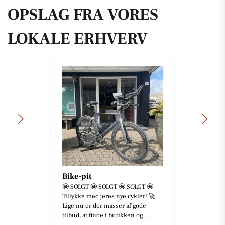
OPSLAG FRA VORES
LOKALE ERHVERV
Bike-pit
🤩 SOLGT 🤩 SOLGT 🤩 SOLGT 🤩
Tillykke med jeres nye cykler! 🚀
Lige nu er der masser af gode
tilbud, at finde i butikken og...