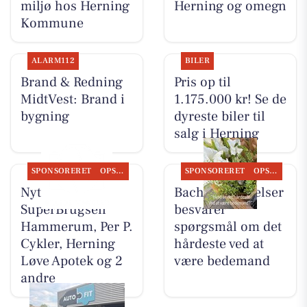
miljø hos Herning
Herning og omegn
Kommune
ALARM112
BILER
Brand & Redning
Pris op til
MidtVest: Brand i
1.175.000 kr! Se de
bygning
dyreste biler til
salg i Herning
SPONSORERET
OPSLAGSTAVLEN
SPONSORERET
OPSLAGSTAVLEN
Nyt fra
Bachs Begravelser
SuperBrugsen
besvarer
Hammerum, Per P.
spørgsmål om det
Cykler, Herning
hårdeste ved at
Løve Apotek og 2
være bedemand
andre