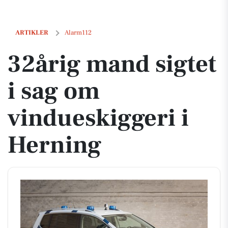
32årig mand sigtet i sag om vindueskiggeri i Herning
ARTIKLER
Alarm112
32årig mand sigtet
i sag om
vindueskiggeri i
Herning