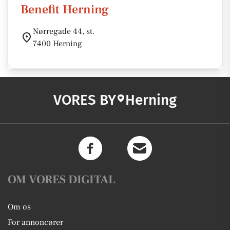
Benefit Herning
Nørregade 44, st.
7400 Herning
VORES BY
Herning
OM VORES DIGITAL
Om os
For annoncører