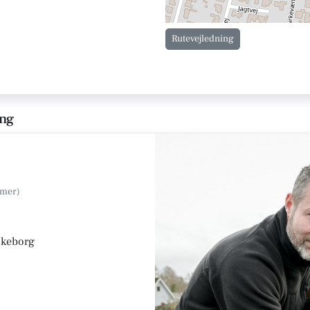
Rutevejledning
ing
lkeborg