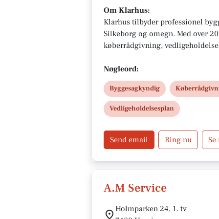
Om Klarhus:
Klarhus tilbyder professionel by
Silkeborg og omegn. Med over 20 
køberrådgivning, vedligeholdelse
byggerådgivning. Klarhus er din u
tryghed, gennemsigtighed og kvali
Nøgleord:
boligprocessen – altid med kunden
Byggesagkyndig
Køberrådgivn
Vedligeholdelsesplan
Send email
Ring nu
Se
A.M Service
Holmparken 24, 1. tv