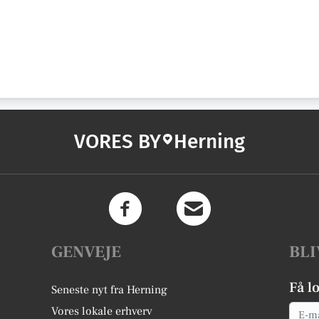
VORES BY
Herning
GENVEJE
BLI
Få l
Seneste nyt fra Herning
Email
Vores lokale erhverv