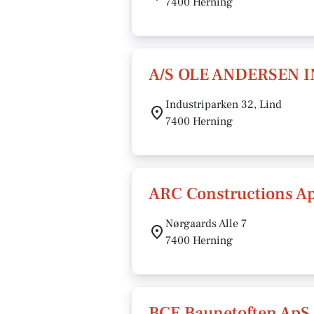
7400 Herning
A/S OLE ANDERSEN 
Industriparken 32, Lind
7400 Herning
ARC Constructions A
Nørgaards Alle 7
7400 Herning
BCE Baunetoften ApS