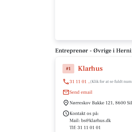
Entreprenør - Øvrige i Hern
Klarhus
#1
31 11 01 ..
Send email
Nørreskov Bakke 121, 8600 Si
Kontakt os på:
Mail: bs@klarhus.dk
Tlf: 31 11 01 01