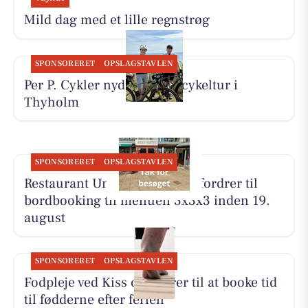
Mild dag med et lille regnstrøg
SPONSORERET
OPSLAGSTAVLEN
Per P. Cykler nyder 65 km cykeltur i
Thyholm
SPONSORERET
OPSLAGSTAVLEN
Restaurant Under Klippen opfordrer til
bordbooking til menuen 3x3x3 inden 19.
august
SPONSORERET
OPSLAGSTAVLEN
Fodpleje ved Kiss opfordrer til at booke tid
til fødderne efter ferien