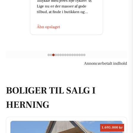
Tillykke med jeres nye cykler! 🚀
Lige nu er der masser af gode
tilbud, at finde i butikken og...
Åbn opslaget
Annoncørbetalt indhold
BOLIGER TIL SALG I
HERNING
1.695.000 kr