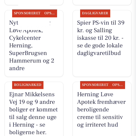
SPONSORERET
OPSLAGSTAVLEN
DAGLIGVARER
Nyt fra Herning
Spier PS-vin til 39
Løve Apotek,
kr. og Salling
Cykelcenter
iskasse til 20 kr. -
Herning,
se de gode lokale
SuperBrugsen
dagligvaretilbud
Hammerum og 2
andre
BOLIGMARKED
SPONSORERET
OPSLAGSTAVLEN
Ejnar Mikkelsens
Herning Løve
Vej 19 og 9 andre
Apotek fremhæver
boliger er kommet
beroligende
til salg denne uge
creme til sensitiv
i Herning - se
og irriteret hud
boligerne her.