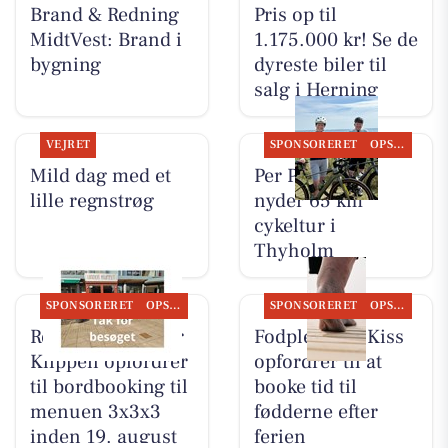
Brand & Redning
Pris op til
MidtVest: Brand i
1.175.000 kr! Se de
bygning
dyreste biler til
salg i Herning
VEJRET
SPONSORERET
OPSLAGSTAVLEN
Mild dag med et
Per P. Cykler
lille regnstrøg
nyder 65 km
cykeltur i
Thyholm
SPONSORERET
OPSLAGSTAVLEN
SPONSORERET
OPSLAGSTAVLEN
Restaurant Under
Fodpleje ved Kiss
Klippen opfordrer
opfordrer til at
til bordbooking til
booke tid til
menuen 3x3x3
fødderne efter
inden 19. august
ferien