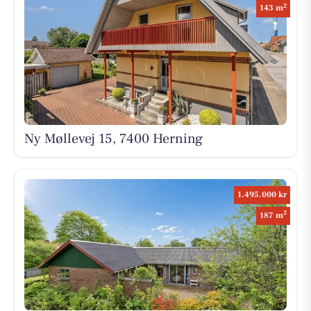
2
143 m
Ny Møllevej 15, 7400 Herning
1.495.000 kr
2
187 m