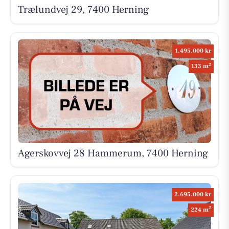
Trælundvej 29, 7400 Herning
1.495.000 kr
2
133 m
Agerskovvej 28 Hammerum, 7400 Herning
2.695.000 kr
2
224 m