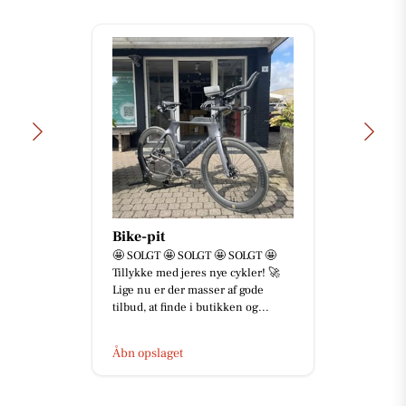
ke-pit
Din Hu
SOLGT 🤩 SOLGT 🤩 SOLGT 🤩
HUNDEN
lykke med jeres nye cykler! 🚀
SUNDHED
e nu er der masser af gode
alle vore
bud, at finde i butikken og...
Hundene
og behan
 opslaget
Åbn ops