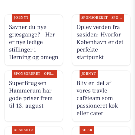
JOBNYT
SPONSORERET
SPONSORERET INDHOLD
Savner du nye
Oplev verden fra
græsgange? - Her
søsiden: Hvorfor
er nye ledige
København er det
stillinger i
perfekte
Herning og omegn
startpunkt
SPONSORERET
OPSLAGSTAVLEN
JOBNYT
SuperBrugsen
Bliv en del af
Hammerum har
vores travle
gode priser frem
caféteam som
til 13. august
passioneret kok
eller cater
ALARM112
BILER