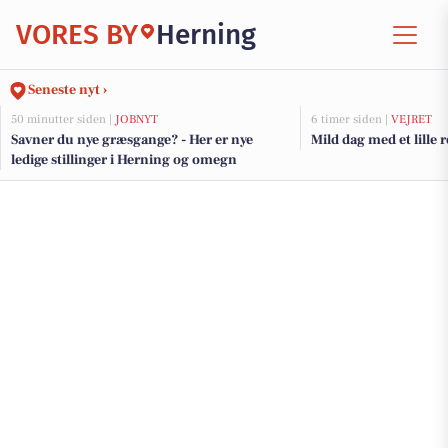
VORES BY
Herning
Seneste nyt ›
50 minutter siden |
JOBNYT
6 timer siden |
VEJRET
Savner du nye græsgange? - Her er nye
Mild dag med et lille 
ledige stillinger i Herning og omegn