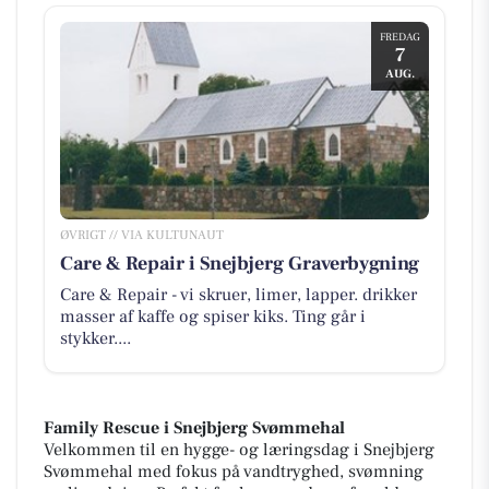
FREDAG
7
AUG.
ØVRIGT // VIA KULTUNAUT
Care & Repair i Snejbjerg Graverbygning
Care & Repair - vi skruer, limer, lapper. drikker
masser af kaffe og spiser kiks. Ting går i
stykker....
Family Rescue i Snejbjerg Svømmehal
Velkommen til en hygge- og læringsdag i Snejbjerg
Svømmehal med fokus på vandtryghed, svømning