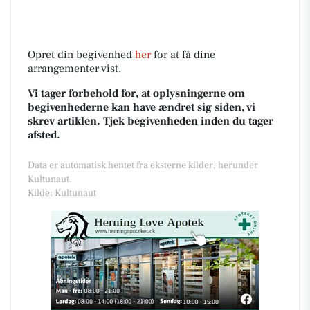
Opret din begivenhed
her
for at få dine
arrangementer vist.
Vi tager forbehold for, at oplysningerne om
begivenhederne kan have ændret sig siden, vi
skrev artiklen. Tjek begivenheden inden du tager
afsted.
Data er automatisk hentet fra eksterne kilder, herunder
Kultunaut.
Kilde: Kultunaut