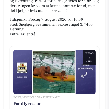
og livredning. Perfekt for børn og deres forældre, og
der er ingen krav om at kunne svømme forud, men
det hjælper hvis man elsker vand!
Tidspunkt: Fredag 7. august 2026, kl. 16:30
Sted: Snejbjerg Svømmehal, Skolesvinget 3, 7400
Herning
Entré: Fri entré
FREDAG
7
AUG.
BØRN, MOTION // VIA KULTUNAUT
Family rescue