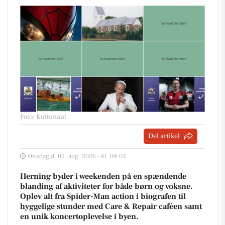
Foto: Kultunaut
.
Del artikel
Onsdag d. 05. aug. 2026 - kl. 09:02
Herning byder i weekenden på en spændende
blanding af aktiviteter for både børn og voksne.
Oplev alt fra Spider-Man action i biografen til
hyggelige stunder med Care & Repair caféen samt
en unik koncertoplevelse i byen.