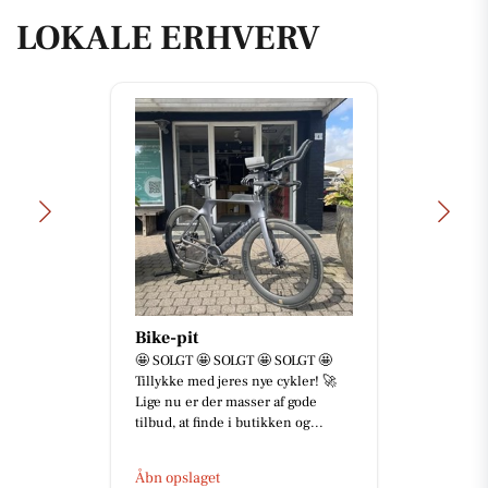
LOKALE ERHVERV
Bike-pit
🤩 SOLGT 🤩 SOLGT 🤩 SOLGT 🤩
Tillykke med jeres nye cykler! 🚀
Lige nu er der masser af gode
tilbud, at finde i butikken og...
Åbn opslaget