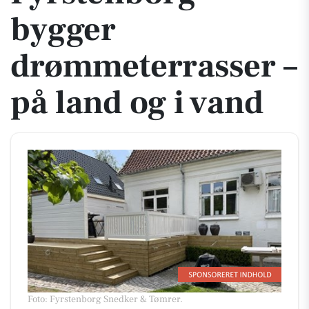
bygger
drømmeterrasser –
på land og i vand
Foto: Fyrstenborg Snedker & Tømrer
.