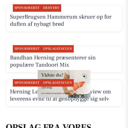
SPONSORERET
ERHVERV
SuperBrugsen Hammerum skruer op for
duften af nybagt brød
SPONSORERET
OPSLAGSTAVLEN
Bandhan Herning præsenterer sin
populære Tandoori Mix
SPONSORERET
OPSLAGSTAVLEN
Herning Løve Apotek deler interview om
leverens evne til at genopbygge sig selv
OPSLAG FRA VORES