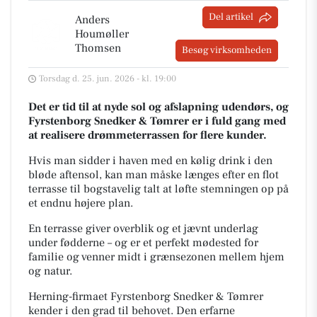
Del artikel
Anders
Houmøller
Thomsen
Besøg virksomheden
Torsdag d. 25. jun. 2026 - kl. 19:00
Det er tid til at nyde sol og afslapning udendørs, og
Fyrstenborg Snedker & Tømrer er i fuld gang med
at realisere drømmeterrassen for flere kunder.
Hvis man sidder i haven med en kølig drink i den
bløde aftensol, kan man måske længes efter en flot
terrasse til bogstavelig talt at løfte stemningen op på
et endnu højere plan.
En terrasse giver overblik og et jævnt underlag
under fødderne – og er et perfekt mødested for
familie og venner midt i grænsezonen mellem hjem
og natur.
Herning-firmaet Fyrstenborg Snedker & Tømrer
kender i den grad til behovet. Den erfarne