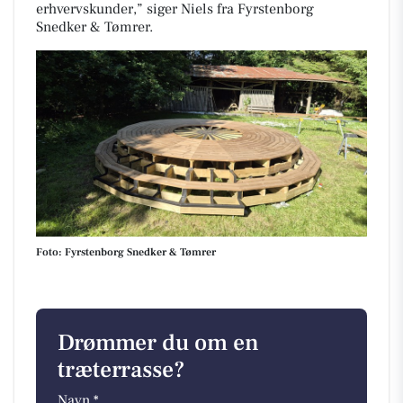
erhvervskunder,” siger Niels fra Fyrstenborg
Snedker & Tømrer.
Foto: Fyrstenborg Snedker & Tømrer
Drømmer du om en
træterrasse?
Navn *