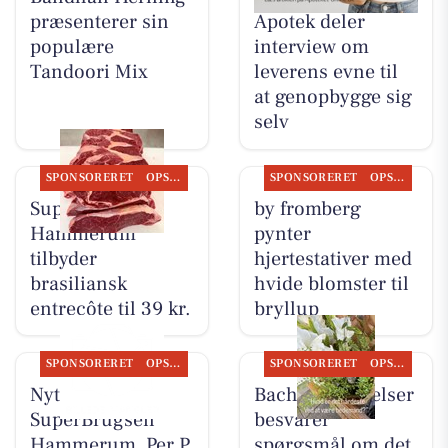
præsenterer sin
Apotek deler
populære
interview om
Tandoori Mix
leverens evne til
at genopbygge sig
selv
SPONSORERET
OPSLAGSTAVLEN
SPONSORERET
OPSLAGSTAVLEN
SuperBrugsen
by fromberg
Hammerum
pynter
tilbyder
hjertestativer med
brasiliansk
hvide blomster til
entrecôte til 39 kr.
bryllup
SPONSORERET
OPSLAGSTAVLEN
SPONSORERET
OPSLAGSTAVLEN
Nyt fra
Bachs Begravelser
SuperBrugsen
besvarer
Hammerum, Per P.
spørgsmål om det