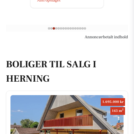
Åbn opslaget
Annoncørbetalt indhold
BOLIGER TIL SALG I
HERNING
1.695.000 kr
2
143 m