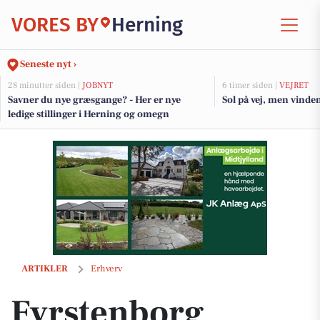
VORES BY
Herning
Seneste nyt ›
28 minutter siden |
JOBNYT
6 timer siden |
VEJRET
Savner du nye græsgange? - Her er nye
Sol på vej, men vinden
ledige stillinger i Herning og omegn
Fyrstenborg bygger drømmeterrasser – på land og i vand
ARTIKLER
Erhverv
Fyrstenborg