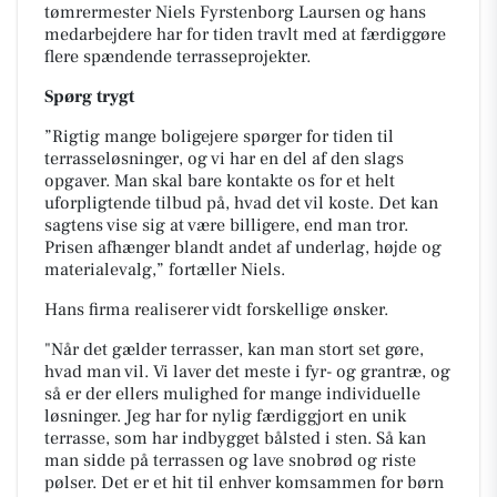
tømrermester Niels Fyrstenborg Laursen og hans
medarbejdere har for tiden travlt med at færdiggøre
flere spændende terrasseprojekter.
Spørg trygt
”Rigtig mange boligejere spørger for tiden til
terrasseløsninger, og vi har en del af den slags
opgaver. Man skal bare kontakte os for et helt
uforpligtende tilbud på, hvad det vil koste. Det kan
sagtens vise sig at være billigere, end man tror.
Prisen afhænger blandt andet af underlag, højde og
materialevalg,” fortæller Niels.
Hans firma realiserer vidt forskellige ønsker.
"Når det gælder terrasser, kan man stort set gøre,
hvad man vil. Vi laver det meste i fyr- og grantræ, og
så er der ellers mulighed for mange individuelle
løsninger. Jeg har for nylig færdiggjort en unik
terrasse, som har indbygget bålsted i sten. Så kan
man sidde på terrassen og lave snobrød og riste
pølser. Det er et hit til enhver komsammen for børn