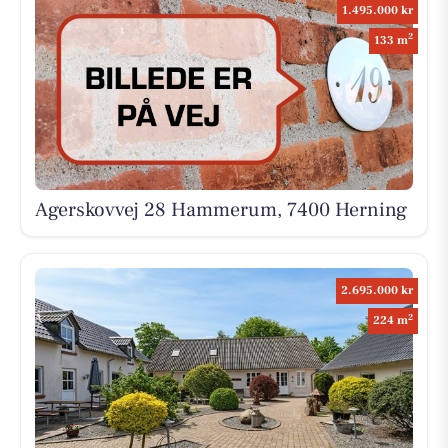
1.495.000 kr
2
133 m
Agerskovvej 28 Hammerum, 7400 Herning
2.695.000 kr
2
224 m