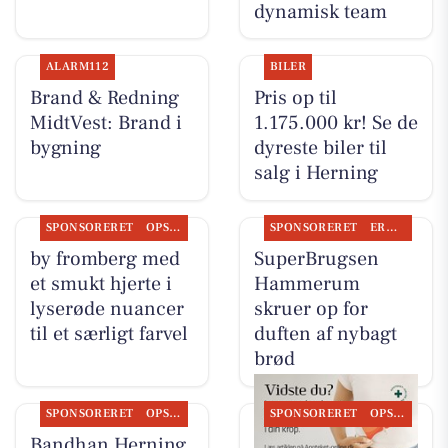
dynamisk team
ALARM112
BILER
Brand & Redning
Pris op til
MidtVest: Brand i
1.175.000 kr! Se de
bygning
dyreste biler til
salg i Herning
SPONSORERET
OPSLAGSTAVLEN
SPONSORERET
ERHVERV
by fromberg med
SuperBrugsen
et smukt hjerte i
Hammerum
lyserøde nuancer
skruer op for
til et særligt farvel
duften af nybagt
brød
SPONSORERET
OPSLAGSTAVLEN
SPONSORERET
OPSLAGSTAVLEN
Bandhan Herning
Herning Løve