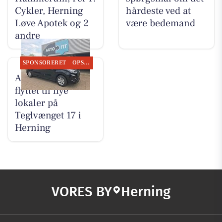
Cykler, Herning
hårdeste ved at
Løve Apotek og 2
være bedemand
andre
SPONSORERET
OPSLAGSTAVLEN
AutoFit A/S er
flyttet til nye
lokaler på
Teglvænget 17 i
Herning
VORES BY
Herning