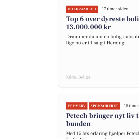
17 timer siden
BOLIGMARKED
Top 6 over dyreste bolig
13.000.000 kr
Drømmer du om en bolig i absolut
lige nu er til salg i Herning.
Kilde: Boliga
18 timer
ERHVERV
SPONSORERET
Pctech bringer nyt liv
bunden
Med 15 års erfaring hjælper Pctec