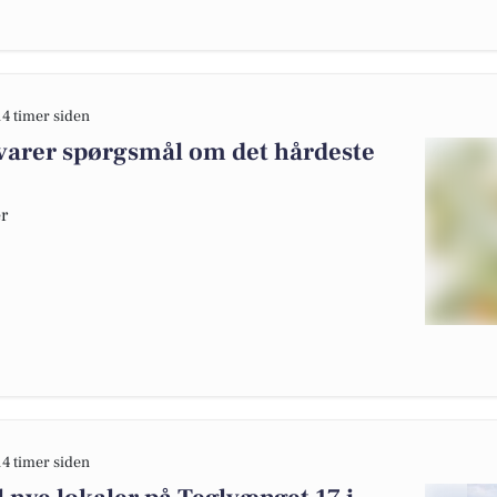
14 timer siden
varer spørgsmål om det hårdeste
er
14 timer siden