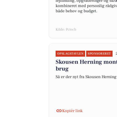
fejlfinding, opgraderinger og skr
kombineret med personlig rådgivni
både behov og budget.
Kilde: Pctech
OPSLAGSTAVLEN
SPONSORERET
Skousen Herning monter
brug
Så er der nyt fra Skousen Herning
Kopiér link