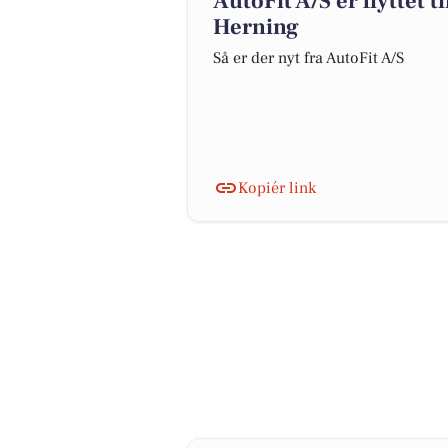
AutoFit A/S er flyttet t
Herning
Så er der nyt fra AutoFit A/S
Kopiér link