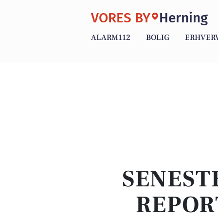
VORES BY
Herning
ALARM112
BOLIG
ERHVER
SENEST
REPOR