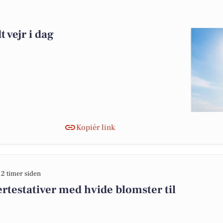
 vejr i dag
Kopiér link
12 timer siden
rtestativer med hvide blomster til