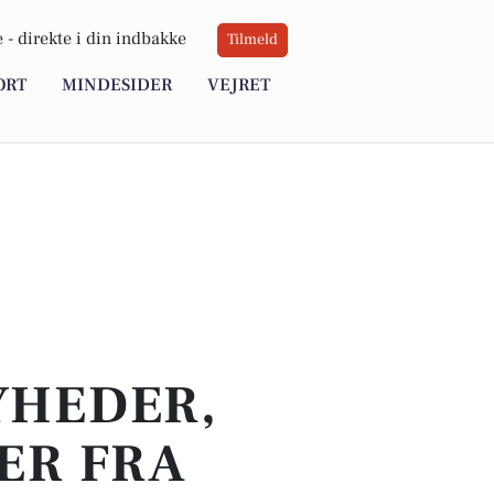
 -
direkte i din indbakke
Tilmeld
ORT
MINDESIDER
VEJRET
YHEDER,
ER FRA