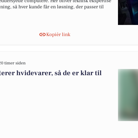
æddersyede computere. Her bliver teknisk ekspertise
ng, så hver kunde får en løsning, der passer til
Kopiér link
20 timer siden
er hvidevarer, så de er klar til