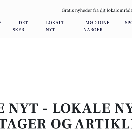
Gratis nyheder fra
dit
lokalområde
V
DET
LOKALT
MØD DINE
SP
SKER
NYT
NABOER
E NYT - LOKALE N
TAGER OG ARTIKL