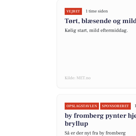
1 time siden
VEJRET
Tørt, blæsende og mildt
Kølig start, mild eftermiddag.
Kilde: MET.no
OPSLAGSTAVLEN
SPONSORERET
by fromberg pynter hje
bryllup
Så er der nyt fra by fromberg