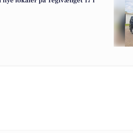
il nye lokaler på Teglvænget 17 i